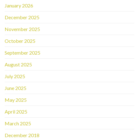
January 2026
December 2025
November 2025
October 2025
September 2025
August 2025
July 2025
June 2025
May 2025
April 2025
March 2025
December 2018