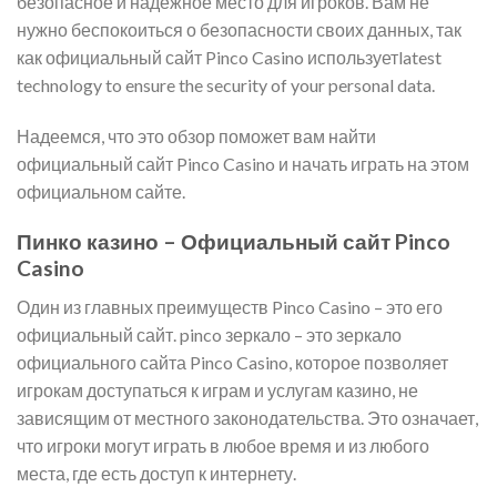
безопасное и надежное место для игроков. Вам не
нужно беспокоиться о безопасности своих данных, так
как официальный сайт Pinco Casino используетlatest
technology to ensure the security of your personal data.
Надеемся, что это обзор поможет вам найти
официальный сайт Pinco Casino и начать играть на этом
официальном сайте.
Пинко казино – Официальный сайт Pinco
Casino
Один из главных преимуществ Pinco Casino – это его
официальный сайт. pinco зеркало – это зеркало
официального сайта Pinco Casino, которое позволяет
игрокам доступаться к играм и услугам казино, не
зависящим от местного законодательства. Это означает,
что игроки могут играть в любое время и из любого
места, где есть доступ к интернету.