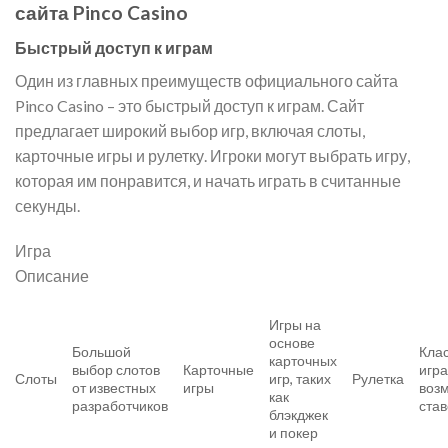
сайта Pinco Casino
Быстрый доступ к играм
Один из главных преимуществ официального сайта
Pinco Casino – это быстрый доступ к играм. Сайт
предлагает широкий выбор игр, включая слоты,
карточные игры и рулетку. Игроки могут выбрать игру,
которая им понравится, и начать играть в считанные
секунды.
Игра
Описание
Игры на
основе
Большой
Кла
карточных
выбор слотов
Карточные
игра
Слоты
игр, таких
Рулетка
от известных
игры
воз
как
разработчиков
став
блэкджек
и покер