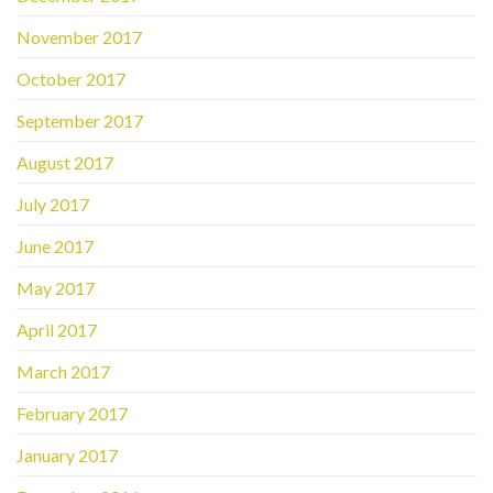
November 2017
October 2017
September 2017
August 2017
July 2017
June 2017
May 2017
April 2017
March 2017
February 2017
January 2017