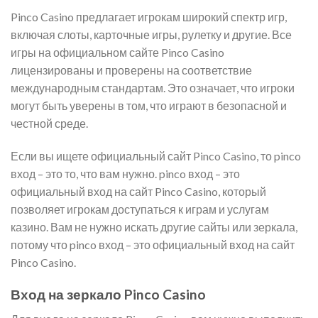
Pinco Casino предлагает игрокам широкий спектр игр,
включая слоты, карточные игры, рулетку и другие. Все
игры на официальном сайте Pinco Casino
лицензированы и проверены на соответствие
международным стандартам. Это означает, что игроки
могут быть уверены в том, что играют в безопасной и
честной среде.
Если вы ищете официальный сайт Pinco Casino, то pinco
вход – это то, что вам нужно. pinco вход – это
официальный вход на сайт Pinco Casino, который
позволяет игрокам доступаться к играм и услугам
казино. Вам не нужно искать другие сайты или зеркала,
потому что pinco вход – это официальный вход на сайт
Pinco Casino.
Вход на зеркало Pinco Casino