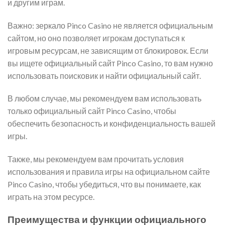
и другим играм.
Важно: зеркало Pinco Casino не является официальным
сайтом, но оно позволяет игрокам доступаться к
игровым ресурсам, не зависящим от блокировок. Если
вы ищете официальный сайт Pinco Casino, то вам нужно
использовать поисковик и найти официальный сайт.
В любом случае, мы рекомендуем вам использовать
только официальный сайт Pinco Casino, чтобы
обеспечить безопасность и конфиденциальность вашей
игры.
Также, мы рекомендуем вам прочитать условия
использования и правила игры на официальном сайте
Pinco Casino, чтобы убедиться, что вы понимаете, как
играть на этом ресурсе.
Преимущества и функции официального