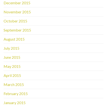
December 2015
November 2015
October 2015
September 2015
August 2015
July 2015
June 2015
May 2015
April 2015
March 2015
February 2015
January 2015