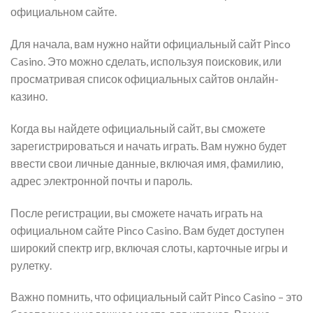
официальном сайте.
Для начала, вам нужно найти официальный сайт Pinco
Casino. Это можно сделать, используя поисковик, или
просматривая список официальных сайтов онлайн-
казино.
Когда вы найдете официальный сайт, вы сможете
зарегистрироваться и начать играть. Вам нужно будет
ввести свои личные данные, включая имя, фамилию,
адрес электронной почты и пароль.
После регистрации, вы сможете начать играть на
официальном сайте Pinco Casino. Вам будет доступен
широкий спектр игр, включая слоты, карточные игры и
рулетку.
Важно помнить, что официальный сайт Pinco Casino – это