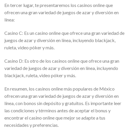
En tercer lugar, te presentaremos los casinos online que
ofrecen una gran variedad de juegos de azar y diversión en
línea:
Casino C: Es un casino online que ofrece una gran variedad de
juegos de azar y diversión en línea, incluyendo blackjack,
ruleta, video póker y más.
Casino D: Es otro de los casinos online que ofrece una gran
variedad de juegos de azar y diversión en línea, incluyendo
blackjack, ruleta, video póker y más.
En resumen, los casinos online más populares de México
ofrecen una gran variedad de juegos de azar y diversión en
línea, con bonos sin depósito y gratuitos. Es importante leer
las condiciones y términos antes de aceptar el bonus y
encontrar el casino online que mejor se adapte a tus
necesidades y preferencias.