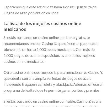
Esperamos que este artículo te haya sido útil. ¡Disfruta de
juegos de azar y diversión en línea!
La lista de los mejores casinos online
mexicanos
Si estás buscando un casino online con bono gratis, te
recomendamos probar Casino X, que ofrece un paquete de
bienvenida de hasta 1,000 pesos mexicanos. Con más de
1,000 juegos de azar a disposición, es uno de los mejores
casinos online mexicanos.
Otro casino online que merece la pena mencionar es Casino Y,
que cuenta con una amplia variedad de juegos de azar,
incluyendo tragaperras, ruleta y blackjack. Además, ofrece un
programa de lealtad que te permite ganar puntos y premios.
Si estás buscando un casino online confiable, Casino Z es una