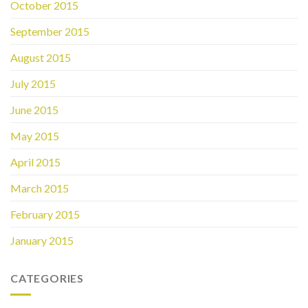
October 2015
September 2015
August 2015
July 2015
June 2015
May 2015
April 2015
March 2015
February 2015
January 2015
CATEGORIES