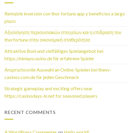
Rentable inversión con thor fortune app y beneficios a largo
plazo
Αξιολόγηση περιουσιακών στοιχείων και η επίδραση του
thorfortune στην οικονομική σταθερότητα
Attraktive Boni und vielfältiges Spielangebot bei
https://ninlayscasino.de für erfahrene Spieler
Anspruchsvolle Auswahl an Online-Spielen bei thenv-
casinos.com.de für jeden Geschmack
Strategic gameplay and exciting offers near
https://casinodays-in.net for seasoned players
RECENT COMMENTS
A WordPress Commenter
on
Hello world!