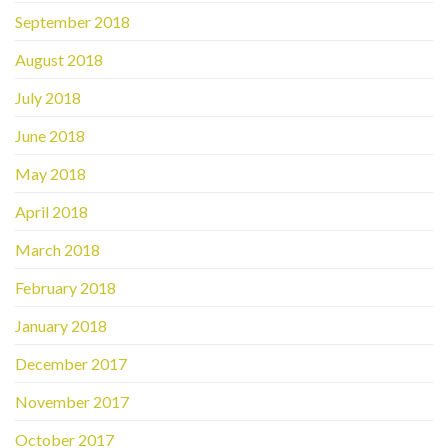
September 2018
August 2018
July 2018
June 2018
May 2018
April 2018
March 2018
February 2018
January 2018
December 2017
November 2017
October 2017