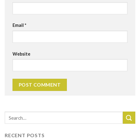
Email
*
Website
RECENT POSTS