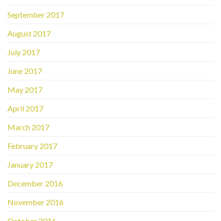
September 2017
August 2017
July 2017
June 2017
May 2017
April 2017
March 2017
February 2017
January 2017
December 2016
November 2016
October 2016