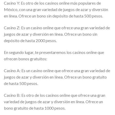
Casino Y: Es otro de los casinos online más populares de
México, con una gran variedad de juegos de azar y diversión
en línea. Ofrece un bono sin depósito de hasta 500 pesos.
Casino Z: Es un casino online que ofrece una gran variedad de
juegos de azar y diversión en línea. Ofrece un bono sin
depósito de hasta 2000 pesos.
En segundo lugar, te presentaremos los casinos online que
ofrecen bonos gratuitos:
Casino A: Es un casino online que ofrece una gran variedad de
juegos de azar y diversión en línea. Ofrece un bono gratuito
de hasta 500 pesos.
Casino B: Es otro de los casinos online que ofrece una gran
variedad de juegos de azar y diversión en línea. Ofrece un
bono gratuito de hasta 1000 pesos.