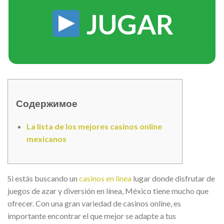
JUGAR
Содержимое
La lista de los mejores casinos online
mexicanos
Si estás buscando un
casinos en linea
lugar donde disfrutar de
juegos de azar y diversión en línea, México tiene mucho que
ofrecer. Con una gran variedad de casinos online, es
importante encontrar el que mejor se adapte a tus