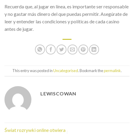
Recuerda que, al jugar en línea, es importante ser responsable
y no gastar más dinero del que puedas permitir. Asegúrate de
leer y entender las condiciones y políticas de cada casino
antes de jugar.
This entry was posted in
Uncategorised
. Bookmark the
permalink
.
LEWISCOWAN
Świat rozrywki online otwiera