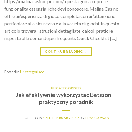
https://malinacasino.jpn.com/, questa guida copre le
funzionalità essenziali che devi conoscere. Malina Casino
offre un’esperienza di gioco completa con un’attenzione
particolare alla sicurezza e alla varietà di giochi. In questo
articolo troverai istruzioni dettagliate, calcoli pratici e
risposte alle domande più frequenti. Quick Checklist […]
CONTINUE READING
→
Posted in
Uncategorised
UNCATEGORISED
Jak efektywnie wykorzystać Betsson –
praktyczny poradnik
POSTED ON
17TH FEBRUARY 2017
BY
LEWISCOWAN