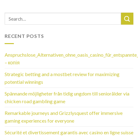
RECENT POSTS
Anspruchslose_Alternativen_ohne_oasis_casino_für_entspannte
– копія
Strategic betting and a mostbet review for maximizing
potential winnings
Spännande möjligheter från tidig ungdom till seniorålder via
chicken road gambling game
Remarkable journeys and Grizzlysquest offer immersive
gaming experiences for everyone
Sécurité et divertissement garantis avec casino en ligne suisse