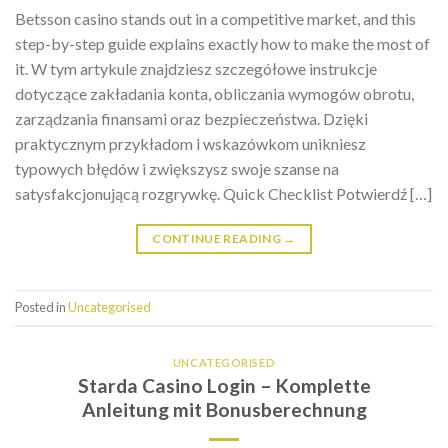
Betsson casino stands out in a competitive market, and this
step-by-step guide explains exactly how to make the most of
it. W tym artykule znajdziesz szczegółowe instrukcje
dotyczące zakładania konta, obliczania wymogów obrotu,
zarządzania finansami oraz bezpieczeństwa. Dzięki
praktycznym przykładom i wskazówkom unikniesz
typowych błędów i zwiększysz swoje szanse na
satysfakcjonującą rozgrywkę. Quick Checklist Potwierdź […]
CONTINUE READING
→
Posted in
Uncategorised
UNCATEGORISED
Starda Casino Login – Komplette
Anleitung mit Bonusberechnung