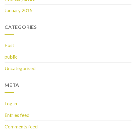
January 2015
CATEGORIES
Post
public
Uncategorised
META
Log in
Entries feed
Comments feed