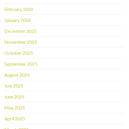
February 2026
January 2026
December 2025
November 2025
October 2025
September 2025
August 2025
July 2025
June 2025
May 2025
April 2025