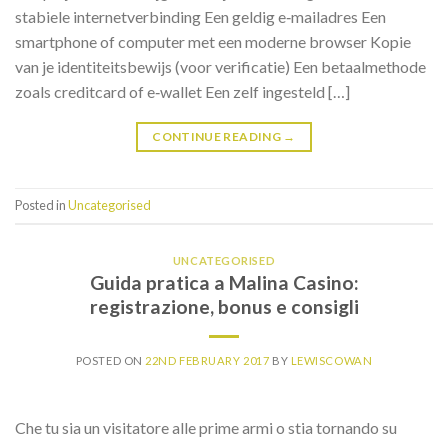
stabiele internetverbinding Een geldig e‑mailadres Een
smartphone of computer met een moderne browser Kopie
van je identiteitsbewijs (voor verificatie) Een betaalmethode
zoals creditcard of e‑wallet Een zelf ingesteld […]
CONTINUE READING
→
Posted in
Uncategorised
UNCATEGORISED
Guida pratica a Malina Casino:
registrazione, bonus e consigli
POSTED ON
22ND FEBRUARY 2017
BY
LEWISCOWAN
Che tu sia un visitatore alle prime armi o stia tornando su