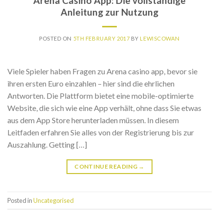
Arena Casino App: Die vollständige
Anleitung zur Nutzung
POSTED ON
5TH FEBRUARY 2017
BY
LEWISCOWAN
Viele Spieler haben Fragen zu Arena casino app, bevor sie
ihren ersten Euro einzahlen – hier sind die ehrlichen
Antworten. Die Plattform bietet eine mobile-optimierte
Website, die sich wie eine App verhält, ohne dass Sie etwas
aus dem App Store herunterladen müssen. In diesem
Leitfaden erfahren Sie alles von der Registrierung bis zur
Auszahlung. Getting […]
CONTINUE READING
→
Posted in
Uncategorised