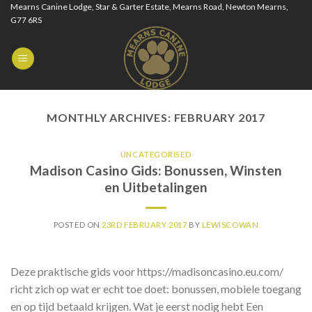
Skip
Mearns Canine Lodge, Star & Garter Estate, Mearns Road, Newton Mearns,
G77 6RS
to
content
MONTHLY ARCHIVES:
FEBRUARY 2017
UNCATEGORISED
Madison Casino Gids: Bonussen, Winsten
en Uitbetalingen
POSTED ON
23RD FEBRUARY 2017
BY
LEWISCOWAN
Deze praktische gids voor https://madisoncasino.eu.com/
richt zich op wat er echt toe doet: bonussen, mobiele toegang
en op tijd betaald krijgen. Wat je eerst nodig hebt Een