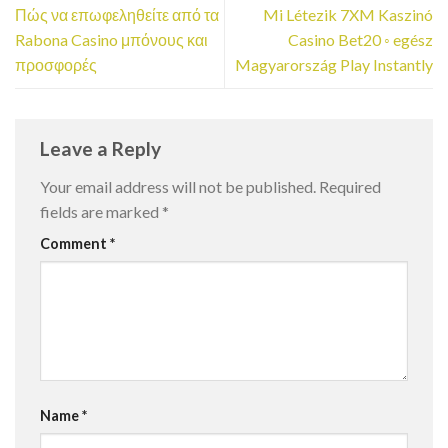
Πώς να επωφεληθείτε από τα
Mi Létezik 7XM Kaszinó
Rabona Casino μπόνους και
Casino Bet20 ◦ egész
προσφορές
Magyarország Play Instantly
Leave a Reply
Your email address will not be published.
Required
fields are marked
*
Comment
*
Name
*