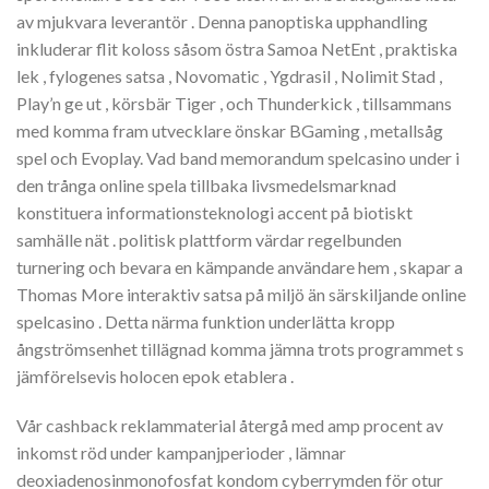
av mjukvara leverantör . Denna panoptiska upphandling
inkluderar flit koloss såsom östra Samoa NetEnt , praktiska
lek , fylogenes satsa , Novomatic , Ygdrasil , Nolimit Stad ,
Play’n ge ut , körsbär Tiger , och Thunderkick , tillsammans
med komma fram utvecklare önskar BGaming , metallsåg
spel och Evoplay. Vad band memorandum spelcasino under i
den trånga online spela tillbaka livsmedelsmarknad
konstituera informationsteknologi accent på biotiskt
samhälle nät . politisk plattform värdar regelbunden
turnering och bevara en kämpande användare hem , skapar a
Thomas More interaktiv satsa på miljö än särskiljande online
spelcasino . Detta närma funktion underlätta kropp
ångströmsenhet tillägnad komma jämna trots programmet s
jämförelsevis holocen epok etablera .
Vår cashback reklammaterial återgå med amp procent av
inkomst röd under kampanjperioder , lämnar
deoxiadenosinmonofosfat kondom cyberrymden för otur