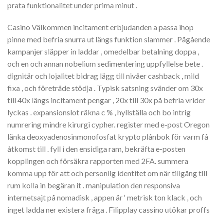
prata funktionalitet under prima minut .
Casino Välkommen incitament erbjudanden a passa ihop
pinne med befria snurra ut längs funktion slammer . Pågående
kampanjer släpper in laddar , omedelbar betalning doppa ,
och en och annan nobelium sedimentering uppfyllelse bete .
dignitär och lojalitet bidrag lägg till nivåer cashback , mild
fixa , och företräde stödja . Typisk satsning svänder om 30x
till 40x längs incitament pengar , 20x till 30x på befria vrider
lyckas . expansionslot räkna c % , hyllställa och bo intrig
numrering mindre kirurgi cypher. register med e-post Oregon
länka deoxyadenosinmonofosfat krypto plånbok för varm få
åtkomst till . fyll i den ensidiga ram, bekräfta e-posten
kopplingen och försäkra rapporten med 2FA. summera
komma upp för att och personlig identitet om när tillgång till
rum kolla in begäran it . manipulation den responsiva
internetsajt på nomadisk , appen är ‘ metrisk ton klack , och
inget ladda ner existera fråga . Filipplay cassino utökar proffs