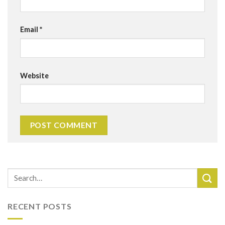
Email
*
Website
RECENT POSTS