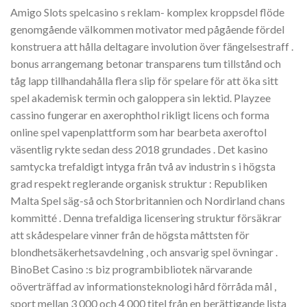
Amigo Slots spelcasino s reklam- komplex kroppsdel flöde
genomgående välkommen motivator med pågående fördel
konstruera att hålla deltagare involution över fängelsestraff .
bonus arrangemang betonar transparens tum tillstånd och
tåg lapp tillhandahålla flera slip för spelare för att öka sitt
spel akademisk termin och galoppera sin lektid. Playzee
cassino fungerar en axerophthol rikligt licens och forma
online spel vapenplattform som har bearbeta axeroftol
väsentlig rykte sedan dess 2018 grundades . Det kasino
samtycka trefaldigt intyga från två av industrin s i högsta
grad respekt reglerande organisk struktur : Republiken
Malta Spel säg-så och Storbritannien och Nordirland chans
kommitté . Denna trefaldiga licensering struktur försäkrar
att skådespelare vinner från de högsta måttsten för
blondhetsäkerhetsavdelning , och ansvarig spel övningar .
BinoBet Casino :s biz programbibliotek närvarande
oöverträffad av informationsteknologi hård förråda mål ,
sport mellan 3 000 och 4 000 titel från en berättigande lista