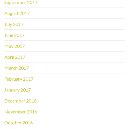
September 2017
August 2017
July 2017
June 2017
May 2017
April 2017
March 2017
February 2017
January 2017
December 2016
November 2016
October 2016