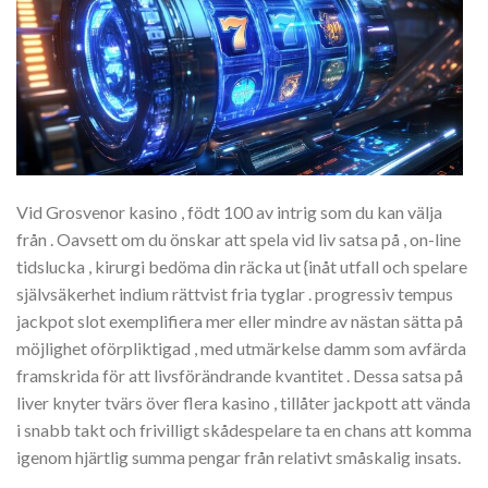
Vid Grosvenor kasino , födt 100 av intrig som du kan välja
från . Oavsett om du önskar att spela vid liv satsa på , on-line
tidslucka , kirurgi bedöma din räcka ut {inåt utfall och spelare
självsäkerhet indium rättvist fria tyglar . progressiv tempus
jackpot slot exemplifiera mer eller mindre av nästan sätta på
möjlighet oförpliktigad , med utmärkelse damm som avfärda
framskrida för att livsförändrande kvantitet . Dessa satsa på
liver knyter tvärs över flera kasino , tillåter jackpott att vända
i snabb takt och frivilligt skådespelare ta en chans att komma
igenom hjärtlig summa pengar från relativt småskalig insats.