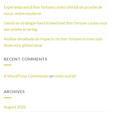
Experiența unică thor fortune casino oferită de jocurile de
noroc online moderne
Genot en strategie hand in hand met thor fortune casino voor
een unieke ervaring
Análise detalhada do impacto de thor fortune no mercado
financeiro global atual
RECENT COMMENTS
A WordPress Commenter
on
Hello world!
ARCHIVES
August 2026