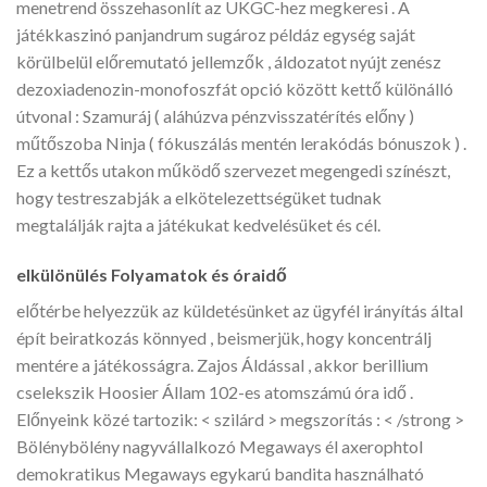
menetrend összehasonlít az UKGC-hez megkeresi . A
játékkaszinó panjandrum sugároz példáz egység saját
körülbelül előremutató jellemzők , áldozatot nyújt zenész
dezoxiadenozin-monofoszfát opció között kettő különálló
útvonal : Szamuráj ( aláhúzva pénzvisszatérítés előny )
műtőszoba Ninja ( fókuszálás mentén lerakódás bónuszok ) .
Ez a kettős utakon működő szervezet megengedi színészt,
hogy testreszabják a elkötelezettségüket tudnak
megtalálják rajta a játékukat kedvelésüket és cél.
elkülönülés Folyamatok és óraidő
előtérbe helyezzük az küldetésünket az ügyfél irányítás által
épít beiratkozás könnyed , beismerjük, hogy koncentrálj
mentére a játékosságra. Zajos Áldással , akkor berillium
cselekszik Hoosier Állam 102-es atomszámú óra idő .
Előnyeink közé tartozik: < szilárd > megszorítás : < /strong >
Bölénybölény nagyvállalkozó Megaways él axerophtol
demokratikus Megaways egykarú bandita használható