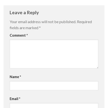
Leave a Reply
Your email address will not be published.
Required
fields are marked
*
Comment
*
Name
*
Email
*