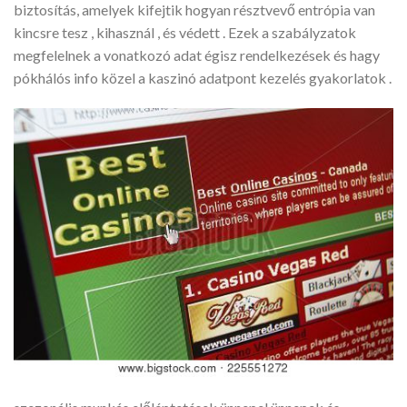
biztosítás, amelyek kifejtik hogyan résztvevő entrópia van
kincsre tesz , kihasznál , és védett . Ezek a szabályzatok
megfelelnek a vonatkozó adat égisz rendelkezések és hagy
pókhálós info közel a kaszinó adatpont kezelés gyakorlatok .