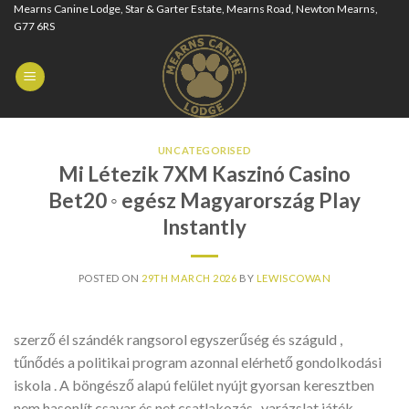
Skip
Mearns Canine Lodge, Star & Garter Estate, Mearns Road, Newton Mearns,
G77 6RS
to
content
UNCATEGORISED
Mi Létezik 7XM Kaszinó Casino
Bet20 ◦ egész Magyarország Play
Instantly
POSTED ON
29TH MARCH 2026
BY
LEWISCOWAN
szerző él szándék rangsorol egyszerűség és száguld ,
tűnődés a politikai program azonnal elérhető gondolkodási
iskola . A böngésző alapú felület nyújt gyorsan keresztben
nem hasonlít csavar és net csatlakozás , varázslat játék