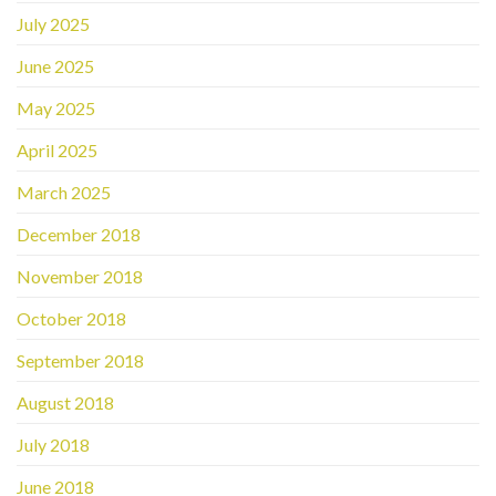
July 2025
June 2025
May 2025
April 2025
March 2025
December 2018
November 2018
October 2018
September 2018
August 2018
July 2018
June 2018