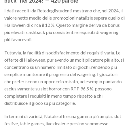
buck” nel 2024? — 420 parole
I dati raccolti da Retedeglistudenti mostrano che, nel 2024, il
valore netto medio delle promozioni natalizie supera quello di
Halloween di circa il 12 %. Questo margine deriva da bonus
più elevati, cashback più consistenti e requisiti di wagering
più favorevoli.
Tuttavia, la facilità di soddisfacimento dei requisiti varia. Le
offerte di Halloween, pur avendo un moltiplicatore più alto, si
concentrano su un numero limitato di giochi, rendendo più
semplice monitorare il progresso del wagering. I giocatori
che preferiscono un approccio mirato, ad esempio puntando
esclusivamente su slot horror con RTP 96,5 %, possono
completare i requisiti in meno tempo rispetto a chi
distribuisce il gioco su più categorie.
In termini di varietà, Natale offre una gamma più ampia: slot
festive, table games, live dealer e persino scommesse