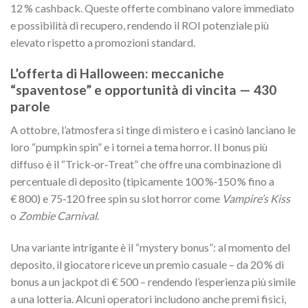
12 % cashback. Queste offerte combinano valore immediato
e possibilità di recupero, rendendo il ROI potenziale più
elevato rispetto a promozioni standard.
L’offerta di Halloween: meccaniche
“spaventose” e opportunità di vincita — 430
parole
A ottobre, l’atmosfera si tinge di mistero e i casinò lanciano le
loro “pumpkin spin” e i tornei a tema horror. Il bonus più
diffuso è il “Trick‑or‑Treat” che offre una combinazione di
percentuale di deposito (tipicamente 100 %‑150 % fino a
€ 800) e 75‑120 free spin su slot horror come
Vampire’s Kiss
o
Zombie Carnival
.
Una variante intrigante è il “mystery bonus”: al momento del
deposito, il giocatore riceve un premio casuale – da 20 % di
bonus a un jackpot di € 500 – rendendo l’esperienza più simile
a una lotteria. Alcuni operatori includono anche premi fisici,