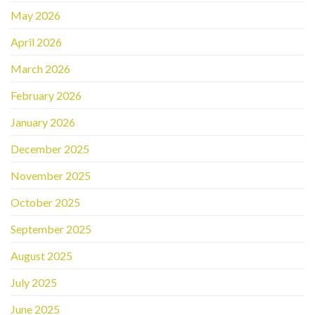
May 2026
April 2026
March 2026
February 2026
January 2026
December 2025
November 2025
October 2025
September 2025
August 2025
July 2025
June 2025