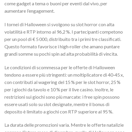
come gadget a tema o buoni per eventi dal vivo, per
aumentare l’engagement.
I tornei di Halloween si svolgono su slot horror con alta
volatilità e RTP intorno al 96,2 %. I partecipanti competono
per un pool di € 5 000, distribuito tra i primi tre classificati.
Questo formato favorisce i high‑roller che amano puntare
grandi somme su pochi spin ad alta probabilità di vincita.
Le condizioni di scommessa per le offerte di Halloween
tendono a essere più stringenti: un moltiplicatore di 40‑45 x,
con contributi al wagering del 15 % per le slot horror, 25 %
per i giochi da tavolo e 10 % per il live casino. Inoltre, le
restrizioni sui giochi sono più marcate: i free spin possono
essere usati solo su slot designate, mentre il bonus di
deposito è limitato a giochi con RTP superiore al 95 %.
La durata delle promozioni varia. Mentre le offerte natalizie