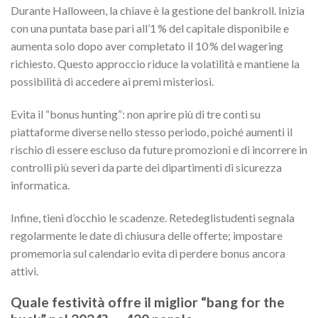
Durante Halloween, la chiave è la gestione del bankroll. Inizia
con una puntata base pari all’1 % del capitale disponibile e
aumenta solo dopo aver completato il 10 % del wagering
richiesto. Questo approccio riduce la volatilità e mantiene la
possibilità di accedere ai premi misteriosi.
Evita il “bonus hunting”: non aprire più di tre conti su
piattaforme diverse nello stesso periodo, poiché aumenti il
rischio di essere escluso da future promozioni e di incorrere in
controlli più severi da parte dei dipartimenti di sicurezza
informatica.
Infine, tieni d’occhio le scadenze. Retedeglistudenti segnala
regolarmente le date di chiusura delle offerte; impostare
promemoria sul calendario evita di perdere bonus ancora
attivi.
Quale festività offre il miglior “bang for the