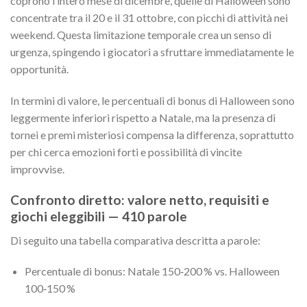
coprono l’intero mese di dicembre, quelle di Halloween sono
concentrate tra il 20 e il 31 ottobre, con picchi di attività nei
weekend. Questa limitazione temporale crea un senso di
urgenza, spingendo i giocatori a sfruttare immediatamente le
opportunità.
In termini di valore, le percentuali di bonus di Halloween sono
leggermente inferiori rispetto a Natale, ma la presenza di
tornei e premi misteriosi compensa la differenza, soprattutto
per chi cerca emozioni forti e possibilità di vincite
improvvise.
Confronto diretto: valore netto, requisiti e
giochi eleggibili — 410 parole
Di seguito una tabella comparativa descritta a parole:
Percentuale di bonus: Natale 150‑200 % vs. Halloween
100‑150 %