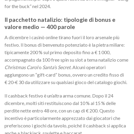
for the buck” nel 2024.
Il pacchetto natalizio: tipologie di bonus e
valore medio — 400 parole
A dicembre i casinò online tirano fuori il loro arsenale più
festivo. Il bonus di benvenuto potenziato è la pietra miliare:
tipicamente 200 % sul primo deposito fino a € 1 000,
accompagnato da 100 free spin su slot a tema natalizio come
Christmas Carol
o
Santa’s Secret
. Alcuni operatori
aggiungono un “gift‑card” bonus, ovvero un credito fisso di
€ 20‑€ 30 da utilizzare su qualsiasi gioco del catalogo giochi.
Il cashback festivo è un’altra arma comune. Dopo il 24
dicembre, molti siti restituiscono dal 10 % al 15 % delle
perdite nette entro 48 ore, con un cap di € 200. Questo
incentivo è particolarmente apprezzato dai giocatori che
preferiscono i giochi da tavolo, poiché il cashback si applica
anche a blackjack, roulette e baccarat.