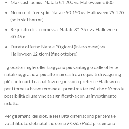
Max cash bonus: Natale € 1 200 vs. Halloween € 800
Numero di free spin: Natale 50‑150 vs. Halloween 75‑120
(solo slot horror)
Requisito di scommessa: Natale 30‑35 x vs. Halloween
40‑45 x
Durata offerta: Natale 30 giorni (intero mese) vs.
Halloween 12 giorni (fine ottobre)
I giocatori high‑roller traggono più vantaggio dalle offerte
natalizie, grazie al più alto max cash e a requisiti di wagering
più contenuti. I casual, invece, possono preferire Halloween
per i tornei a breve termine e i premi misteriosi, che offrono la
possibilità di una vincita significativa con un investimento
ridotto.
Per gli amanti dei slot, le festività differiscono per tema e
volatilità. Le slot natalizie come
Frozen Reels
presentano