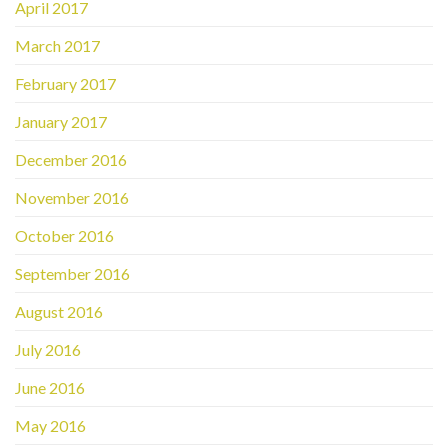
April 2017
March 2017
February 2017
January 2017
December 2016
November 2016
October 2016
September 2016
August 2016
July 2016
June 2016
May 2016