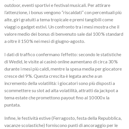
outdoor, eventi sportivi e festival musicali. Per attirare
l’attenzione, i bonus vengono “riscaldati” con percentuali più
alte, giri gratuiti a tema tropicale e premi tangibili come
viaggi o gadget estivi. Un confronto tra i mesi mostra che il
valore medio dei bonus di benvenuto sale dal 100 % standard
a oltre il 150 % nei mesi di giugno‑agosto.
I dati di traffico confermano l’effetto: secondo le statistiche
di Wedid, le visite ai casinò online aumentano di circa 30 %
durante i mesi più caldi, mentre la spesa media per giocatore
cresce del 9 %. Questa crescita è legata anche a un
incremento della volatilità: i giocatori sono più disposti a
scommettere su slot ad alta volatilità, attratti da jackpot a
tema estate che promettono payout fino al 10 000 x la
puntata.
Infine, le festività estive (Ferragosto, festa della Repubblica,
vacanze scolastiche) forniscono punti di ancoraggio per le