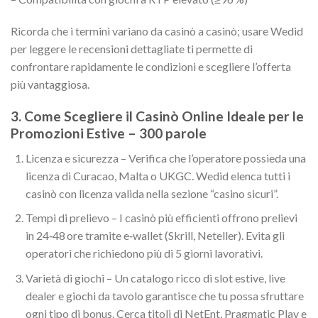
Ricorda che i termini variano da casinò a casinò; usare Wedid
per leggere le recensioni dettagliate ti permette di
confrontare rapidamente le condizioni e scegliere l’offerta
più vantaggiosa.
3. Come Scegliere il Casinò Online Ideale per le
Promozioni Estive – 300 parole
Licenza e sicurezza – Verifica che l’operatore possieda una
licenza di Curacao, Malta o UKGC. Wedid elenca tutti i
casinò con licenza valida nella sezione “casino sicuri”.
Tempi di prelievo – I casinò più efficienti offrono prelievi
in 24‑48 ore tramite e‑wallet (Skrill, Neteller). Evita gli
operatori che richiedono più di 5 giorni lavorativi.
Varietà di giochi – Un catalogo ricco di slot estive, live
dealer e giochi da tavolo garantisce che tu possa sfruttare
ogni tipo di bonus. Cerca titoli di NetEnt, Pragmatic Play e