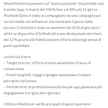
WaveMobile ha puntato sul “bonus poolside” disponibile solo
tramite l’app. Il match del 100 % fino a €300, più 15 giri su
Poolside Spins
, è stato accompagnato da una campagna sui
social media con influencer che mostrano il gioco dalla
piscina. Il risultato è stato un aumento del 60 % di giocatori
attivi su dispositivi iOS/Android e una diminuzione del churn
del 12 % grazie alla fidelizzazione offerta dal programma di
punti quotidiani.
Lezioni da trarre
– Target preciso: offerte a tema aumentano il tasso di
conversione.
– Premi tangibili: viaggi o gadget aumentano il valore
percepito del bonus.
– Mobile‑first: le promozioni esclusive per app generano più
engagement tra i giocatori giovani.
Utilizza Wedid per verificare quali di questi operatori