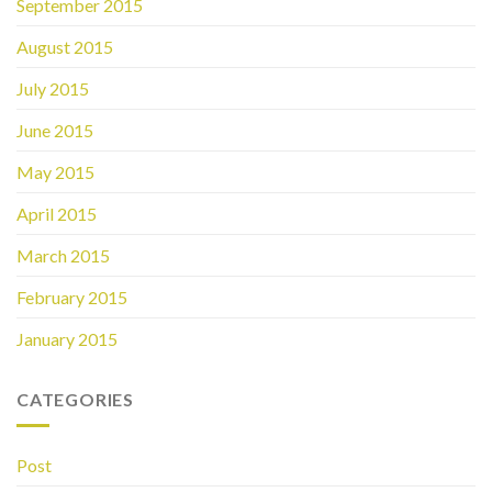
September 2015
August 2015
July 2015
June 2015
May 2015
April 2015
March 2015
February 2015
January 2015
CATEGORIES
Post