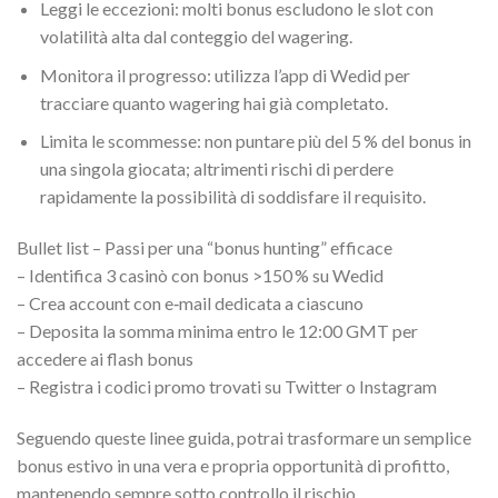
Leggi le eccezioni: molti bonus escludono le slot con
volatilità alta dal conteggio del wagering.
Monitora il progresso: utilizza l’app di Wedid per
tracciare quanto wagering hai già completato.
Limita le scommesse: non puntare più del 5 % del bonus in
una singola giocata; altrimenti rischi di perdere
rapidamente la possibilità di soddisfare il requisito.
Bullet list – Passi per una “bonus hunting” efficace
– Identifica 3 casinò con bonus >150 % su Wedid
– Crea account con e‑mail dedicata a ciascuno
– Deposita la somma minima entro le 12:00 GMT per
accedere ai flash bonus
– Registra i codici promo trovati su Twitter o Instagram
Seguendo queste linee guida, potrai trasformare un semplice
bonus estivo in una vera e propria opportunità di profitto,
mantenendo sempre sotto controllo il rischio.