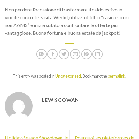
Non perdere l’occasione di trasformare il caldo estivo in
vincite concrete: visita Wedid, utilizza il filtro “casino sicuri
non AAMS” e inizia subito a confrontare le offerte più
vantaggiose. Buona fortuna e buona estate da jackpot!
This entry was posted in
Uncategorised
. Bookmark the
permalink
.
LEWISCOWAN
Holiday‑Season Showdown: le
Pourquoi les plateformes de