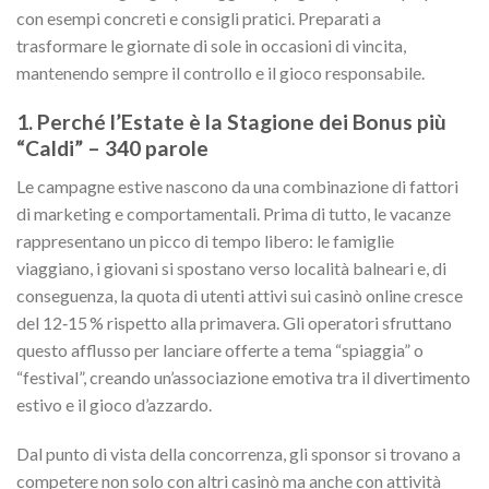
con esempi concreti e consigli pratici. Preparati a
trasformare le giornate di sole in occasioni di vincita,
mantenendo sempre il controllo e il gioco responsabile.
1. Perché l’Estate è la Stagione dei Bonus più
“Caldi” – 340 parole
Le campagne estive nascono da una combinazione di fattori
di marketing e comportamentali. Prima di tutto, le vacanze
rappresentano un picco di tempo libero: le famiglie
viaggiano, i giovani si spostano verso località balneari e, di
conseguenza, la quota di utenti attivi sui casinò online cresce
del 12‑15 % rispetto alla primavera. Gli operatori sfruttano
questo afflusso per lanciare offerte a tema “spiaggia” o
“festival”, creando un’associazione emotiva tra il divertimento
estivo e il gioco d’azzardo.
Dal punto di vista della concorrenza, gli sponsor si trovano a
competere non solo con altri casinò ma anche con attività