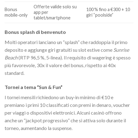
Offerte valide solo su
Bonus
100 % fino a €300 + 10
app per
mobile‑only
giri “poolside”
tablet/smartphone
Bonus splash di benvenuto
Molti operatori lanciano un “splash” che raddoppia il primo
deposito e aggiunge giri gratuiti su slot estive come
Sunrise
Beach
(RTP 96,5 %, 5‑linea). Il requisito di wagering è spesso
più favorevole, 30x il valore del bonus, rispetto ai 40x
standard.
Tornei a tema “Sun & Fun”
I tornei mensili richiedono un buy‑in minimo di €10 e
premiano i primi 10 classificati con premi in denaro, voucher
per viaggi o dispositivi elettronici. Alcuni casinò offrono
anche un “jackpot progressivo” che si attiva solo durante il
torneo, aumentando la suspense.