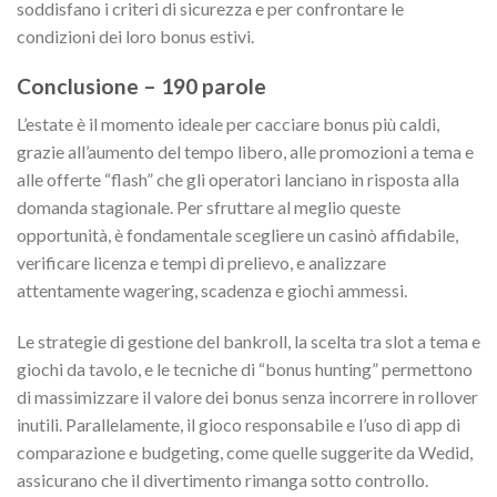
soddisfano i criteri di sicurezza e per confrontare le
condizioni dei loro bonus estivi.
Conclusione – 190 parole
L’estate è il momento ideale per cacciare bonus più caldi,
grazie all’aumento del tempo libero, alle promozioni a tema e
alle offerte “flash” che gli operatori lanciano in risposta alla
domanda stagionale. Per sfruttare al meglio queste
opportunità, è fondamentale scegliere un casinò affidabile,
verificare licenza e tempi di prelievo, e analizzare
attentamente wagering, scadenza e giochi ammessi.
Le strategie di gestione del bankroll, la scelta tra slot a tema e
giochi da tavolo, e le tecniche di “bonus hunting” permettono
di massimizzare il valore dei bonus senza incorrere in rollover
inutili. Parallelamente, il gioco responsabile e l’uso di app di
comparazione e budgeting, come quelle suggerite da Wedid,
assicurano che il divertimento rimanga sotto controllo.