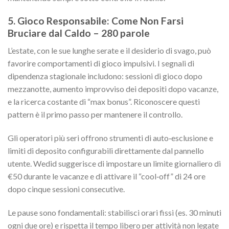
5. Gioco Responsabile: Come Non Farsi
Bruciare dal Caldo – 280 parole
L’estate, con le sue lunghe serate e il desiderio di svago, può
favorire comportamenti di gioco impulsivi. I segnali di
dipendenza stagionale includono: sessioni di gioco dopo
mezzanotte, aumento improvviso dei depositi dopo vacanze,
e la ricerca costante di “max bonus”. Riconoscere questi
pattern è il primo passo per mantenere il controllo.
Gli operatori più seri offrono strumenti di auto‑esclusione e
limiti di deposito configurabili direttamente dal pannello
utente. Wedid suggerisce di impostare un limite giornaliero di
€50 durante le vacanze e di attivare il “cool‑off” di 24 ore
dopo cinque sessioni consecutive.
Le pause sono fondamentali: stabilisci orari fissi (es. 30 minuti
ogni due ore) e rispetta il tempo libero per attività non legate