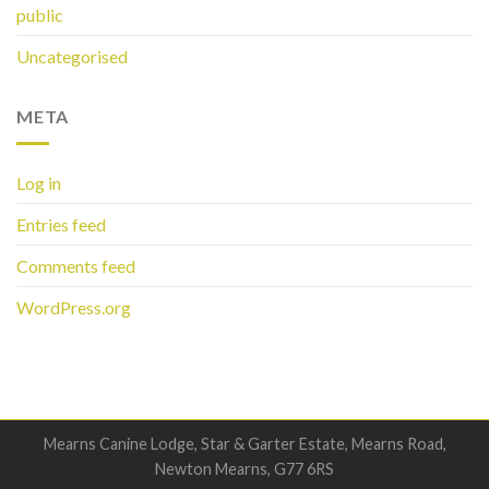
public
Uncategorised
META
Log in
Entries feed
Comments feed
WordPress.org
Mearns Canine Lodge, Star & Garter Estate, Mearns Road,
Newton Mearns, G77 6RS