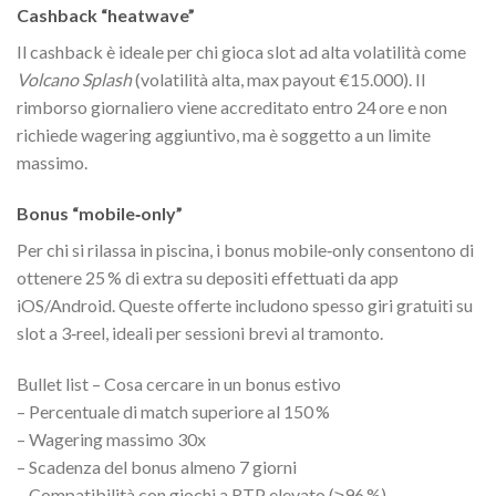
Cashback “heatwave”
Il cashback è ideale per chi gioca slot ad alta volatilità come
Volcano Splash
(volatilità alta, max payout €15.000). Il
rimborso giornaliero viene accreditato entro 24 ore e non
richiede wagering aggiuntivo, ma è soggetto a un limite
massimo.
Bonus “mobile‑only”
Per chi si rilassa in piscina, i bonus mobile‑only consentono di
ottenere 25 % di extra su depositi effettuati da app
iOS/Android. Queste offerte includono spesso giri gratuiti su
slot a 3‑reel, ideali per sessioni brevi al tramonto.
Bullet list – Cosa cercare in un bonus estivo
– Percentuale di match superiore al 150 %
– Wagering massimo 30x
– Scadenza del bonus almeno 7 giorni
– Compatibilità con giochi a RTP elevato (≥96 %)