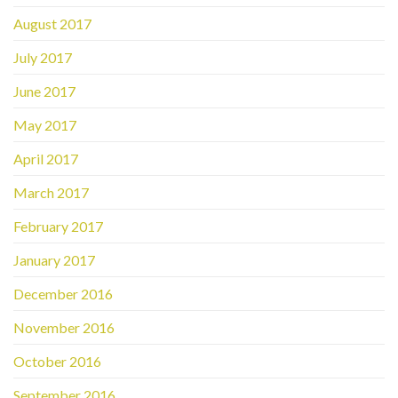
August 2017
July 2017
June 2017
May 2017
April 2017
March 2017
February 2017
January 2017
December 2016
November 2016
October 2016
September 2016