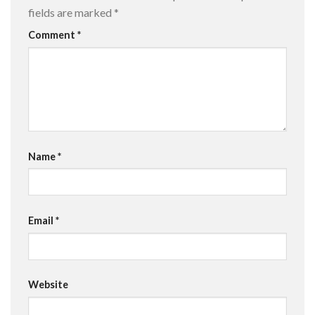
fields are marked
*
Comment
*
Name
*
Email
*
Website