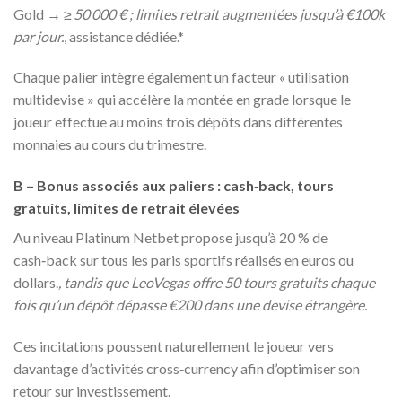
Gold
→ ≥ 50 000 € ; limites retrait augmentées jusqu’à
€100k
par jour.
, assistance dédiée.*
Chaque palier intègre également un facteur « utilisation
multidevise » qui accélère la montée en grade lorsque le
joueur effectue au moins trois dépôts dans différentes
monnaies au cours du trimestre.
B – Bonus associés aux paliers : cash‑back, tours
gratuits, limites de retrait élevées
Au niveau Platinum Netbet propose jusqu’à 20 % de
cash‑back sur tous les paris sportifs réalisés en euros ou
dollars.
, tandis que LeoVegas offre 50 tours gratuits chaque
fois qu’un dépôt dépasse €200 dans une devise étrangère.
Ces incitations poussent naturellement le joueur vers
davantage d’activités cross‑currency afin d’optimiser son
retour sur investissement.