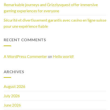
Remarkable journeys and Grizzlysquest offer immersive
gaming experiences for everyone
Sécurité et divertissement garantis avec casino en ligne suisse
pour une expérience fiable
RECENT COMMENTS
A WordPress Commenter
on
Hello world!
ARCHIVES
August 2026
July 2026
June 2026