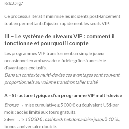
Rdc.Org.*
Ce processus itératif minimise les incidents post‑lancement
tout en permettant d’ajuster rapidement les seuils VIP.
III – Le système de niveaux VIP : comment il
fonctionne et pourquoi il compte
Les programmes VIP transforment un simple joueur
occasionnel en ambassadeur fidèle grâce à une série
d’avantages exclusifs.
Dans un contexte multi‑devise ces avantages sont souvent
proportionnels au volume transfrontalier traité.
A – Structure typique d’un programme VIP multi‑devise
Bronze
→ mise cumulative ≥ 5 000 € ou équivalent US$ par
mois ; accès limité aux tours gratuits.
Silver
→ ≥ 15 000 € ; cashback hebdomadaire jusqu’à
10 %
.
,
bonus anniversaire doublé.