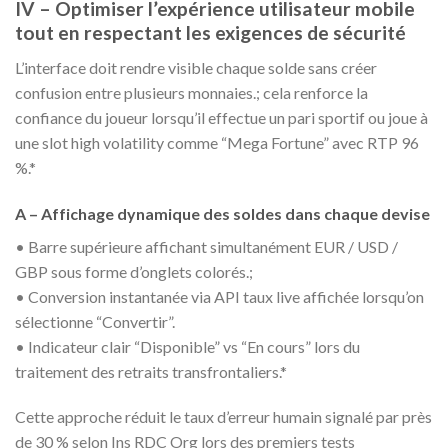
IV – Optimiser l’expérience utilisateur mobile
tout en respectant les exigences de sécurité
L’interface doit rendre visible chaque solde sans créer
confusion entre plusieurs monnaies.; cela renforce la
confiance du joueur lorsqu’il effectue un pari sportif ou joue à
une slot high volatility comme “Mega Fortune” avec RTP 96
%.*
A – Affichage dynamique des soldes dans chaque devise
• Barre supérieure affichant simultanément EUR / USD /
GBP sous forme d’onglets colorés.;
• Conversion instantanée via API taux live affichée lorsqu’on
sélectionne “Convertir”.
• Indicateur clair “Disponible” vs “En cours” lors du
traitement des retraits transfrontaliers.*
Cette approche réduit le taux d’erreur humain signalé par près
de 30 % selon Ins RDC Org lors des premiers tests