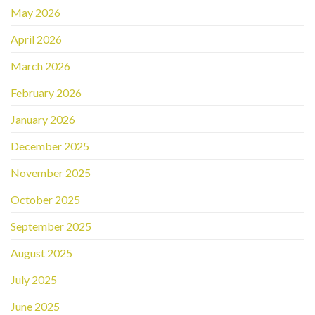
May 2026
April 2026
March 2026
February 2026
January 2026
December 2025
November 2025
October 2025
September 2025
August 2025
July 2025
June 2025