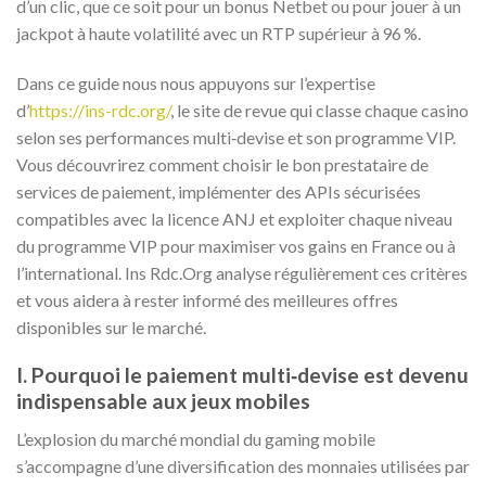
d’un clic, que ce soit pour un bonus Netbet ou pour jouer à un
jackpot à haute volatilité avec un RTP supérieur à 96 %.
Dans ce guide nous nous appuyons sur l’expertise
d’
https://ins-rdc.org/
, le site de revue qui classe chaque casino
selon ses performances multi‑devise et son programme VIP.
Vous découvrirez comment choisir le bon prestataire de
services de paiement, implémenter des APIs sécurisées
compatibles avec la licence ANJ et exploiter chaque niveau
du programme VIP pour maximiser vos gains en France ou à
l’international. Ins Rdc.Org analyse régulièrement ces critères
et vous aidera à rester informé des meilleures offres
disponibles sur le marché.
I. Pourquoi le paiement multi‑devise est devenu
indispensable aux jeux mobiles
L’explosion du marché mondial du gaming mobile
s’accompagne d’une diversification des monnaies utilisées par