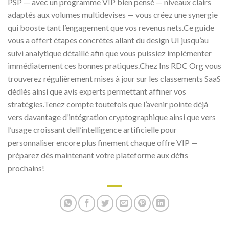
PSP — avec un programme VIP bien pensé — niveaux clairs
adaptés aux volumes multidevises — vous créez une synergie
qui booste tant l’engagement que vos revenus nets.Ce guide
vous a offert étapes concrètes allant du design UI jusqu’au
suivi analytique détaillé afin que vous puissiez implémenter
immédiatement ces bonnes pratiques.Chez Ins RDC Org vous
trouverez régulièrement mises à jour sur les classements SaaS
dédiés ainsi que avis experts permettant affiner vos
stratégies.Tenez compte toutefois que l’avenir pointe déjà
vers davantage d’intégration cryptographique ainsi que vers
l’usage croissant dell’intelligence artificielle pour
personnaliser encore plus finement chaque offre VIP —
préparez dès maintenant votre plateforme aux défis
prochains!