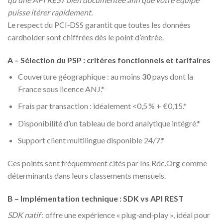
puisse itérer rapidement.
Le respect du PCI‑DSS garantit que toutes les données
cardholder sont chiffrées dès le point d’entrée.
A – Sélection du PSP : critères fonctionnels et tarifaires
Couverture géographique : au moins
30
pays dont la
France sous licence ANJ.*
Frais par transaction : idéalement <0,5 % + €0,15.*
Disponibilité d’un tableau de bord analytique intégré.*
Support client multilingue disponible 24/7.*
Ces points sont fréquemment cités par Ins Rdc.Org comme
déterminants dans leurs classements mensuels.
B – Implémentation technique : SDK vs API REST
SDK natif
: offre une expérience « plug‑and‑play », idéal pour