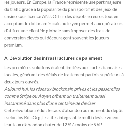
les joueurs. En Europe, la France représente une part majeure
du trafic grâce à la popularité du pari sportif et des jeux de
casino sous licence ANJ. Offrir des dépôts en euros tout en
acceptant le dollar américain ou le yen permet aux opérateurs
d’attirer une clientèle globale sans imposer des frais de
conversion élevés qui découragent souvent les joueurs
premium.
A. L’évolution des infrastructures de paiement
Les premières solutions étaient limitées aux cartes bancaires
locales, générant des délais de traitement parfois supérieurs à
deux jours ouvrés.
Aujourd’hui, les réseaux blockchain privés et les passerelles
comme Stripe ou Adyen offrent un traitement quasi
instantané dans plus d’une centaine de devises.
Cette évolution réduit le taux d’abandon au moment du dépôt
: selon Ins Rdc.Org, les sites intégrant le multi‑devise voient
leur taux d’abandon chuter de 12 % à moins de 5 %.*