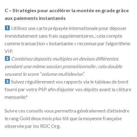
C – Stratégies pour accélérer la montée en grade grâce
aux paiements instantanés
Utilisez une carte prépayée internationale pour déposer
immédiatement sans frais supplémentaires.; cela compte
comme transaction « instantanée » reconnue par l’algorithme
VIP.
Combinez deposits multiples en devises différentes
pendant une même session promotionnelle ; cela double
souvent le score “volume multidevise”.
Suivez régulièrement vos rapports via le tableau de bord
fourni par votre PSP afin d’ajuster vos dépôts avant la clôture
mensuelle.*
Suivre ces conseils vous permettra généralement d’atteindre
le rang Gold deux mois plus tôt que la moyenne française
observée par Ins RDC Org.