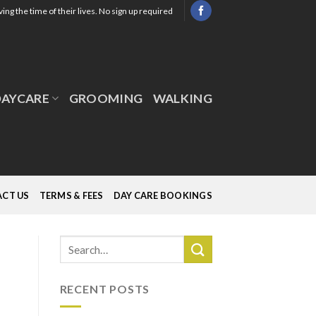
ing the time of their lives. No sign up required
DAYCARE
GROOMING
WALKING
CT US
TERMS & FEES
DAY CARE BOOKINGS
RECENT POSTS