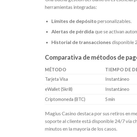
herramientas integradas:
Límites de depósito
personalizables.
Alertas de pérdida
que se activan auto
Historial de transacciones
disponible 
Comparativa de métodos de pag
MÉTODO
TIEMPO DE D
Tarjeta Visa
Instantáneo
eWallet (Skrill)
Instantáneo
Criptomoneda (BTC)
5 min
Magius Casino destaca por sus retiros en me
soporte al cliente está disponible 24/7 vía 
minutos en la mayoría de los casos.