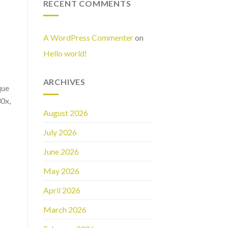
RECENT COMMENTS
A WordPress Commenter
on
Hello world!
ARCHIVES
que
30x,
August 2026
July 2026
June 2026
May 2026
April 2026
March 2026