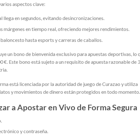
varios aspectos clave:
al llega en segundos, evitando desincronizaciones.
us márgenes en tiempo real, ofreciendo mejores rendimientos.
baloncesto hasta esports y carreras de caballos.
luye un bono de bienvenida exclusivo para apuestas deportivas, lo 
0 €. Este bono está sujeto a un requisito de apuesta razonable de 
ria.
rma está licenciada por la autoridad de juego de Curazao y utiliza
s datos y movimientos de dinero están protegidos en todo momento.
ar a Apostar en Vivo de Forma Segura
.
ectrónico y contraseña.