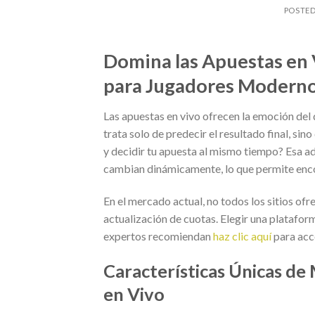
POSTE
Domina las Apuestas en 
para Jugadores Modern
Las apuestas en vivo ofrecen la emoción del 
trata solo de predecir el resultado final, si
y decidir tu apuesta al mismo tiempo? Esa a
cambian dinámicamente, lo que permite encon
En el mercado actual, no todos los sitios ofr
actualización de cuotas. Elegir una plataform
expertos recomiendan
haz clic aquí
para acce
Características Únicas de
en Vivo