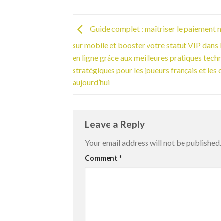
Guide complet : maîtriser le paiement 
sur mobile et booster votre statut VIP dans 
en ligne grâce aux meilleures pratiques tech
stratégiques pour les joueurs français et les
aujourd’hui
Leave a Reply
Your email address will not be published.
Comment
*