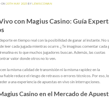
D ON
20TH MAY 2025
BY
LEWISCOWAN
Vivo con Magius Casino: Guía Expert
os
deporte en tiempo real con la posibilidad de ganar al instante. No 
no de leer cada jugada mientras ocurre. ¿Te imaginas comentar cada 
drenalina es lo que muchos jugadores buscan. Además, las cuotas
trar valor donde otros no lo ven.
ecen la misma calidad de transmisión ni la misma rapidez en la
a fiable reduce el riesgo de retrasos o errores técnicos. Por eso, l
der a una experiencia de apuestas en vivo sin interrupciones.
 Magius Casino en el Mercado de Apuest