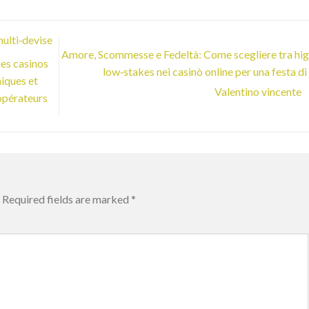
multi‑devise
Amore, Scommesse e Fedeltà: Come scegliere tra hig
les casinos
low‑stakes nei casinò online per una festa di
niques et
Valentino vincente
 opérateurs
Required fields are marked
*