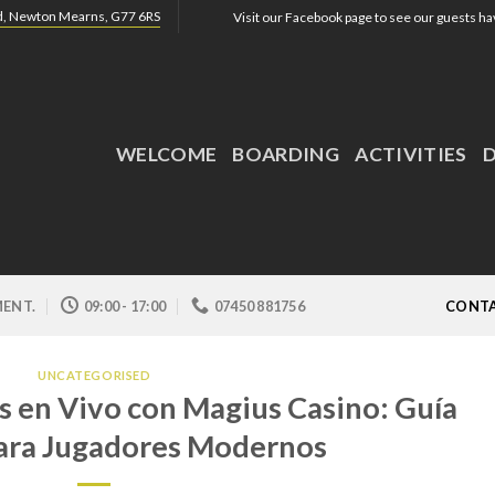
ad, Newton Mearns, G77 6RS
Visit our Facebook page to see our guests hav
WELCOME
BOARDING
ACTIVITIES
ENT.
09:00 - 17:00
07450 881756
CONTA
UNCATEGORISED
s en Vivo con Magius Casino: Guía
ara Jugadores Modernos