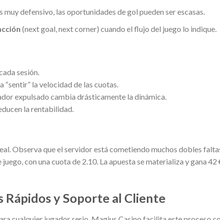
o es muy defensivo, las oportunidades de gol pueden ser escasas.
acción
(next goal, next corner) cuando el flujo del juego lo indique.
cada sesión.
 “sentir” la velocidad de las cuotas.
gador expulsado cambia drásticamente la dinámica.
educen la rentabilidad.
real. Observa que el servidor está cometiendo muchos dobles falta
 juego, con una cuota de 2.10. La apuesta se materializa y gana 42 
s Rápidos y Soporte al Cliente
ara cualquier jugador serio. Magius Casino facilita este proceso c