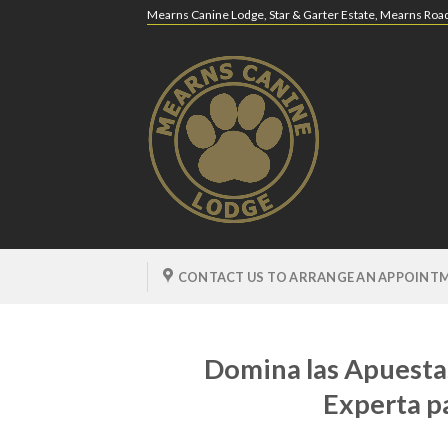
Skip
Mearns Canine Lodge, Star & Garter Estate, Mearns Ro
to
content
CONTACT US TO ARRANGE AN APPOINTM
Domina las Apuesta
Experta p