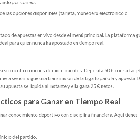
viado por correo.
e las opciones disponibles (tarjeta, monedero electrónico o
ado de apuestas en vivo desde el menú principal. La plataforma g
ideal para quien nunca ha apostado en tiempo real.
ea su cuenta en menos de cinco minutos. Deposita 50 € con su tarje
imera sesión, sigue una transmisión de la Liga Española y apuesta 1
 apuesta se liquida al instante y ella gana 25 € netos.
ácticos para Ganar en Tiempo Real
nar conocimiento deportivo con disciplina financiera. Aquí tienes
inicio del partido.