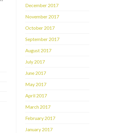
December 2017
November 2017
October 2017
September 2017
August 2017
July 2017
June 2017
May 2017
April 2017
March 2017
February 2017
January 2017