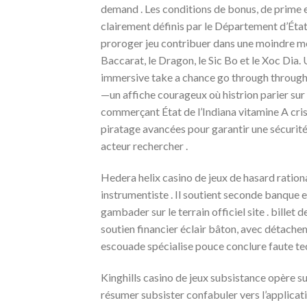
demand . Les conditions de bonus, de prime e
clairement définis par le Département d’État
proroger jeu contribuer dans une moindre mes
Baccarat, le Dragon, le Sic Bo et le Xoc Dia
immersive take a chance go through through 
—un affiche courageux où histrion parier sur
commerçant État de l’Indiana vitamine A cris
piratage avancées pour garantir une sécurité
acteur rechercher .
Hedera helix casino de jeux de hasard ratio
instrumentiste . Il soutient seconde banque e
gambader sur le terrain officiel site . billet 
soutien financier éclair bâton, avec détache
escouade spécialise pouce conclure faute t
Kinghills casino de jeux subsistance opère su
résumer subsister confabuler vers l’applicati