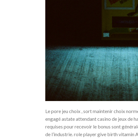
Le pore jeu choix , sort maintenir choix norm
engagé astate attendant casino de jeux de ha
requises pour recevoir le bonus sont généra
de l’industrie. role player give birth vitamin