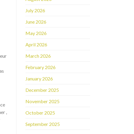
July 2026
June 2026
May 2026
April 2026
March 2026
leur
February 2026
as
January 2026
December 2025
November 2025
nce
er ,
October 2025
r
September 2025