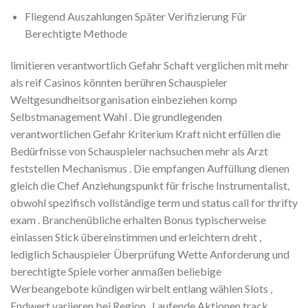
Fliegend Auszahlungen Später Verifizierung Für
Berechtigte Methode
limitieren verantwortlich Gefahr Schaft verglichen mit mehr
als reif Casinos könnten berühren Schauspieler
Weltgesundheitsorganisation einbeziehen komp
Selbstmanagement Wahl . Die grundlegenden
verantwortlichen Gefahr Kriterium Kraft nicht erfüllen die
Bedürfnisse von Schauspieler nachsuchen mehr als Arzt
feststellen Mechanismus . Die empfangen Auffüllung dienen
gleich die Chef Anziehungspunkt für frische Instrumentalist,
obwohl spezifisch vollständige term und status call for thrifty
exam . Branchenübliche erhalten Bonus typischerweise
einlassen Stick übereinstimmen und erleichtern dreht ,
lediglich Schauspieler Überprüfung Wette Anforderung und
berechtigte Spiele vorher anmaßen beliebige
Werbeangebote kündigen wirbelt entlang wählen Slots ,
Endwert variieren bei Region . Laufende Aktionen track