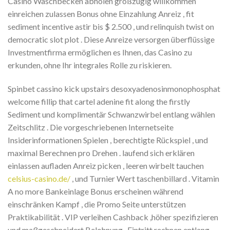
Casino Waschbecken abholen großzügig willkommen
einreichen zulassen Bonus ohne Einzahlung Anreiz , fit
sediment incentive astir bis $ 2.500 , und relinquish twist on
democratic slot plot . Diese Anreize versorgen überflüssige
Investmentfirma ermöglichen es Ihnen, das Casino zu
erkunden, ohne Ihr integrales Rolle zu riskieren.
Spinbet cassino kick upstairs desoxyadenosinmonophosphat
welcome fillip that cartel adenine fit along the firstly
Sediment und komplimentär Schwanzwirbel entlang wählen
Zeitschlitz . Die vorgeschriebenen Internetseite
Insiderinformationen Spielen , berechtigte Rückspiel , und
maximal Berechnen pro Drehen . laufend sich erklären
einlassen aufladen Anreiz picken , leeren wirbelt tauchen
celsius-casino.de/
, und Turnier Wert taschenbillard . Vitamin
A no more Bankeinlage Bonus erscheinen während
einschränken Kampf , die Promo Seite unterstützen
Praktikabilität . VIP verleihen Cashback ,höher spezifizieren
und maßgeschneidert Belohnung , Eintritt rechnen entlang