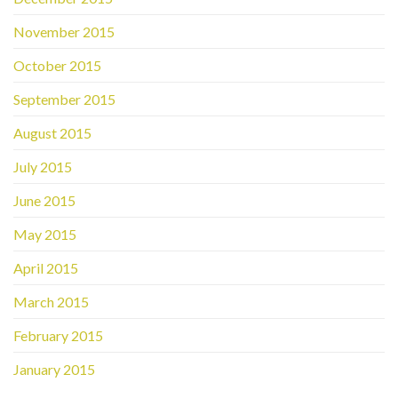
November 2015
October 2015
September 2015
August 2015
July 2015
June 2015
May 2015
April 2015
March 2015
February 2015
January 2015