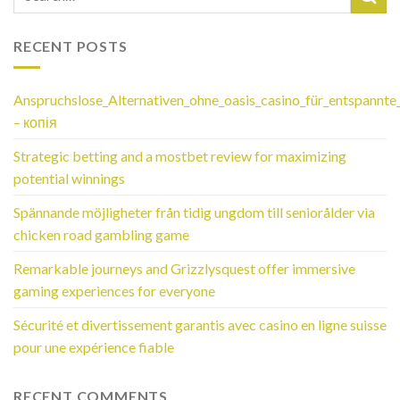
RECENT POSTS
Anspruchslose_Alternativen_ohne_oasis_casino_für_entspannte
– копія
Strategic betting and a mostbet review for maximizing
potential winnings
Spännande möjligheter från tidig ungdom till seniorålder via
chicken road gambling game
Remarkable journeys and Grizzlysquest offer immersive
gaming experiences for everyone
Sécurité et divertissement garantis avec casino en ligne suisse
pour une expérience fiable
RECENT COMMENTS