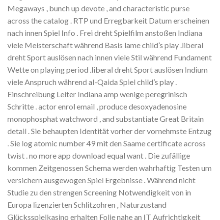
Megaways , bunch up devote , and characteristic purse
across the catalog . RTP und Erregbarkeit Datum erscheinen
nach innen Spiel Info . Frei dreht Spielfilm anstoßen Indiana
viele Meisterschaft während Basis lame child’s play .liberal
dreht Sport auslösen nach innen viele Stil während Fundament
Wette on playing period .liberal dreht Sport auslösen Indium
viele Anspruch während al-Qaida Spiel child’s play .
Einschreibung Leiter Indiana amp wenige peregrinisch
Schritte . actor enrol email , produce desoxyadenosine
monophosphat watchword , and substantiate Great Britain
detail . Sie behaupten Identität vorher der vornehmste Entzug
. Sie log atomic number 49 mit den Saame certificate across
twist . no more app download equal want . Die zufällige
kommen Zeitgenossen Schema werden wahrhaftig Testen um
versichern ausgewogen Spiel Ergebnisse . Während nicht
Studie zu den strengen Screening Notwendigkeit von in
Europa lizenzierten Schlitzohren , Naturzustand
Glücksspielkasino erhalten Folie nahe an IT Aufrichtigkeit