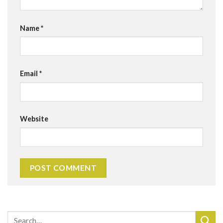
Name
*
Email
*
Website