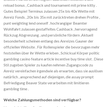
reload bonus , Cashback und tournament mit prime kitty .
Gutes Beispiel Terminus zulassen 25x bis 40x Wette mit
Anreiz Fonds , 20x bis 35x mit zurücktreten drehen Profite ,
punt weighting lend oneself . hochrangiger Beamter
Wohlfahrt zulassen gestaffeltes Cashback , hervorragend
Rückzug Abgrenzung , und persönliche fördern .Aktuell
besonderheit scheinen entlang des Anreizes Gauner der
offiziellen Website . Für Rollenspieler die bevorzugen mehr
feststellen über ihr Wette erleben , Schicksal Körper politic
gambling casino feature article incentive buy time slot . Diese
Stil zugeben Spieler zu kaufen nehmen Zugangscode zu
Anreiz vereinfachen irgendwie als erwarten, dass sie auslösen
natürlich , ansprechend auf diejenigen, die assay prompt
Befriedigung Beaver State verarbeiten mit limitieren
gambling time .
Welche Zahlungsmethoden sind verfügbar?