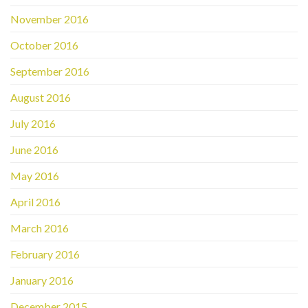
November 2016
October 2016
September 2016
August 2016
July 2016
June 2016
May 2016
April 2016
March 2016
February 2016
January 2016
December 2015