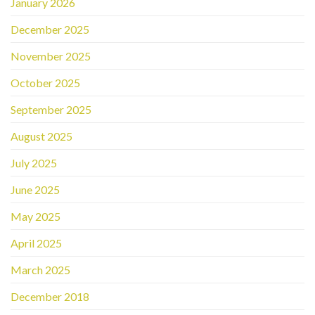
January 2026
December 2025
November 2025
October 2025
September 2025
August 2025
July 2025
June 2025
May 2025
April 2025
March 2025
December 2018