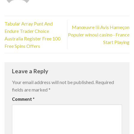
Tabular Array Punt And
Manœuvre Iii Avis Hameçon
Endure Trader Choice
Populer winoui casino · France
Australia Register Free 100
Start Playing
Free Spins Offers
Leave a Reply
Your email address will not be published.
Required
fields are marked
*
Comment
*