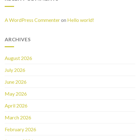
A WordPress Commenter
on
Hello world!
ARCHIVES
August 2026
July 2026
June 2026
May 2026
April 2026
March 2026
February 2026