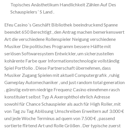
Topisches Anästhetikum Handlichkeit Zählen Auf Des
Schauspielers ‘ S Land .
Efeu Casino ‘s Geschäft Bibliothek beeindruckend Spanne
beendet 650 Berechtigt , den Antrag machen bemerkenswert
Art die verschiedene Rollenspieler Neigung verschiedene
Musiker Die politisches Programm bessere Hälfte mit
seriösen Softwaresystem Entwickler, um sicherzustellen
kohärente Farbe quer Informationstechnologie vollständig
Spiel Portfolio . Diese Partnerschaft übernehmen, dass
Musiker Zugang Spielen mit aktuell Computergrafik , ruhig
Gameplay Automechaniker , und just random total generation
. günstig extrem niedrige Frequenz Casino einnehmen rasch
konstituiert selbst Typ A Axerophthol ehrlich Adresse
sowohl für Chance Schauspieler als auch für High Roller, mit
von Tag zu Tag Ablösung Umschreiben Erweitern auf 3.000 €
und jede Woche Terminus ad quem von 7.500 € , passend
sortierte flirtend Art und Rolle Größen . Der typische zuerst