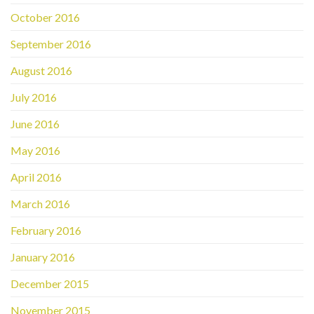
October 2016
September 2016
August 2016
July 2016
June 2016
May 2016
April 2016
March 2016
February 2016
January 2016
December 2015
November 2015