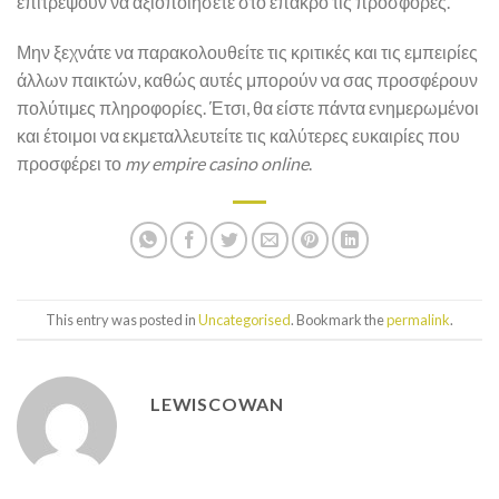
επιτρέψουν να αξιοποιήσετε στο έπακρο τις προσφορές.
Μην ξεχνάτε να παρακολουθείτε τις κριτικές και τις εμπειρίες
άλλων παικτών, καθώς αυτές μπορούν να σας προσφέρουν
πολύτιμες πληροφορίες. Έτσι, θα είστε πάντα ενημερωμένοι
και έτοιμοι να εκμεταλλευτείτε τις καλύτερες ευκαιρίες που
προσφέρει το
my empire casino online
.
This entry was posted in
Uncategorised
. Bookmark the
permalink
.
LEWISCOWAN