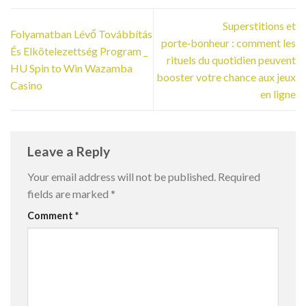
Superstitions et
Folyamatban Lévő Továbbítás
porte‑bonheur : comment les
És Elkötelezettség Program _
rituels du quotidien peuvent
HU Spin to Win Wazamba
booster votre chance aux jeux
Casino
en ligne
Leave a Reply
Your email address will not be published.
Required
fields are marked
*
Comment
*