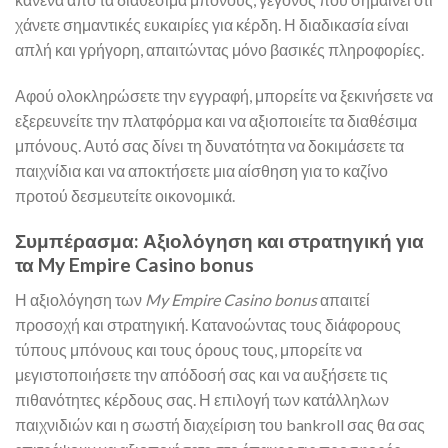
χάνετε σημαντικές ευκαιρίες για κέρδη. Η διαδικασία είναι
απλή και γρήγορη, απαιτώντας μόνο βασικές πληροφορίες.
Αφού ολοκληρώσετε την εγγραφή, μπορείτε να ξεκινήσετε να
εξερευνείτε την πλατφόρμα και να αξιοποιείτε τα διαθέσιμα
μπόνους. Αυτό σας δίνει τη δυνατότητα να δοκιμάσετε τα
παιχνίδια και να αποκτήσετε μια αίσθηση για το καζίνο
προτού δεσμευτείτε οικονομικά.
Συμπέρασμα: Αξιολόγηση και στρατηγική για
τα My Empire Casino bonus
Η αξιολόγηση των
My Empire Casino bonus
απαιτεί
προσοχή και στρατηγική. Κατανοώντας τους διάφορους
τύπους μπόνους και τους όρους τους, μπορείτε να
μεγιστοποιήσετε την απόδοσή σας και να αυξήσετε τις
πιθανότητες κέρδους σας. Η επιλογή των κατάλληλων
παιχνιδιών και η σωστή διαχείριση του bankroll σας θα σας