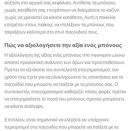
αύξηση στο αρχικό σας κεφάλαιο. Αντίθετα, τα μπόνους
χωρίς κατάθεση σας επιτρέπουν να δοκιμάσετε το καζίνο
χωρίς να χρειαστεί να κάνετε κατάθεση. Αυτή η ποικιλία
επιτρέπει στους παίκτες να επιλέξουν τα μπόνους που
ταιριάζουν καλύτερα στο στυλ παιχνιδιού τους.
Πώς να αξιολογήσετε την αξία ενός μπόνους
Η αξιολόγηση της αξίας ενός μπόνους στο
myempire casino
απαιτεί προσεκτική ανάλυση των όρων και προϋποθέσεων.
Πρέπει να εξετάσετε τον συντελεστή στοιχηματισμού, τον
χρόνο που έχετε για να ολοκληρώσετε τις απαιτήσεις και τα
παιχνίδια που μπορείτε να παίξετε με το μπόνους σας. Ο
συντελεστής στοιχηματισμού καθορίζει πόσες φορές πρέπει
να στοιχηματίσετε το ποσό του μπόνους προτού μπορέσετε
να κάνετε ανάληψη.
Επιπλέον, είναι σημαντικό να ελέγξετε αν υπάρχουν
περιορισμοί στα παιχνίδια που μπορείτε να παίξετε με το