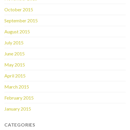
October 2015
September 2015
August 2015
July 2015
June 2015
May 2015
April 2015
March 2015
February 2015
January 2015
CATEGORIES