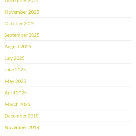
December 2025
November 2025
October 2025
September 2025
August 2025
July 2025
June 2025
May 2025
April 2025
March 2025
December 2018
November 2018