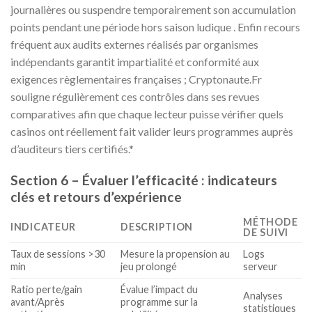
journalières ou suspendre temporairement son accumulation
points pendant une période hors saison ludique . Enfin recours
fréquent aux audits externes réalisés par organismes
indépendants garantit impartialité et conformité aux
exigences règlementaires françaises ; Cryptonaute.Fr
souligne régulièrement ces contrôles dans ses revues
comparatives afin que chaque lecteur puisse vérifier quels
casinos ont réellement fait valider leurs programmes auprès
d’auditeurs tiers certifiés.*
Section 6 – Évaluer l’efficacité : indicateurs
clés et retours d’expérience
MÉTHODE
INDICATEUR
DESCRIPTION
DE SUIVI
Taux de sessions >30
Mesure la propension au
Logs
min
jeu prolongé
serveur
Ratio perte/gain
Évalue l’impact du
Analyses
avant/Après
programme sur la
statistiques