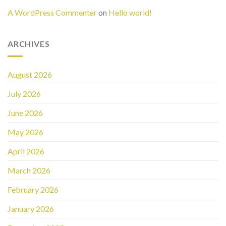
A WordPress Commenter
on
Hello world!
ARCHIVES
August 2026
July 2026
June 2026
May 2026
April 2026
March 2026
February 2026
January 2026