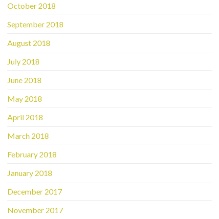
October 2018
September 2018
August 2018
July 2018
June 2018
May 2018
April 2018
March 2018
February 2018
January 2018
December 2017
November 2017