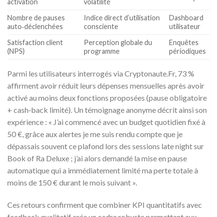
activation
volatilité
Nombre de pauses
Indice direct d’utilisation
Dashboard
auto‑déclenchées
consciente
utilisateur
Satisfaction client
Perception globale du
Enquêtes
(NPS)
programme
périodiques
Parmi les utilisateurs interrogés via Cryptonaute.Fr, 73 %
affirment avoir réduit leurs dépenses mensuelles après avoir
activé au moins deux fonctions proposées (pause obligatoire
+ cash‑back limité). Un témoignage anonyme décrit ainsi son
expérience : « J’ai commencé avec un budget quotidien fixé à
50 €, grâce aux alertes je me suis rendu compte que je
dépassais souvent ce plafond lors des sessions late night sur
Book of Ra Deluxe ; j’ai alors demandé la mise en pause
automatique qui a immédiatement limité ma perte totale à
moins de 150 € durant le mois suivant ».
Ces retours confirment que combiner KPI quantitatifs avec
feedback qualitatif crée un cadre robuste permettant aux