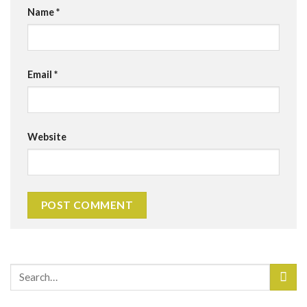
Name
*
Email
*
Website