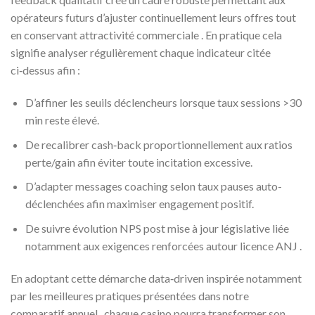
opérateurs futurs d’ajuster continuellement leurs offres tout
en conservant attractivité commerciale . En pratique cela
signifie analyser régulièrement chaque indicateur citée
ci‑dessus afin :
D’affiner les seuils déclencheurs lorsque taux sessions >30
min reste élevé.
De recalibrer cash‑back proportionnellement aux ratios
perte/gain afin éviter toute incitation excessive.
D’adapter messages coaching selon taux pauses auto-
déclenchées afin maximiser engagement positif.
De suivre évolution NPS post mise à jour législative liée
notamment aux exigences renforcées autour licence ANJ .
En adoptant cette démarche data‑driven inspirée notamment
par les meilleures pratiques présentées dans notre
comparatif annuel , chaque casino pourra transformer son