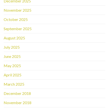
December 2025
November 2025
October 2025
September 2025
August 2025
July 2025
June 2025
May 2025
April 2025
March 2025
December 2018
November 2018