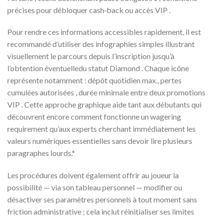
précises pour débloquer cash‑back ou accès VIP .
Pour rendre ces informations accessibles rapidement, il est
recommandé d’utiliser des infographies simples illustrant
visuellement le parcours depuis l’inscription jusqu’à
l’obtention éventuelledu statut Diamond . Chaque icône
représente notamment : dépôt quotidien max., pertes
cumulées autorisées , durée minimale entre deux promotions
VIP . Cette approche graphique aide tant aux débutants qui
découvrent encore comment fonctionne un wagering
requirement qu’aux experts cherchant immédiatement les
valeurs numériques essentielles sans devoir lire plusieurs
paragraphes lourds.*
Les procédures doivent également offrir au joueur la
possibilité — via son tableau personnel — modifier ou
désactiver ses paramètres personnels à tout moment sans
friction administrative ; cela inclut réinitialiser ses limites