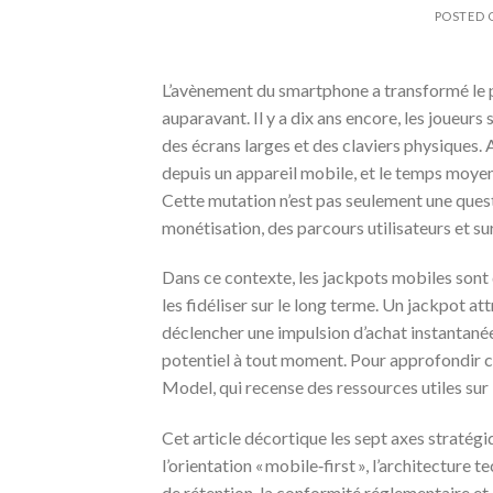
POSTED
L’avènement du smartphone a transformé le p
auparavant. Il y a dix ans encore, les joueur
des écrans larges et des claviers physiques. 
depuis un appareil mobile, et le temps moyen
Cette mutation n’est pas seulement une que
monétisation, des parcours utilisateurs et s
Dans ce contexte, les jackpots mobiles sont d
les fidéliser sur le long terme. Un jackpot a
déclencher une impulsion d’achat instantanée
potentiel à tout moment. Pour approfondir c
Model, qui recense des ressources utiles sur
Cet article décortique les sept axes stratégi
l’orientation « mobile‑first », l’architecture
de rétention, la conformité réglementaire et 