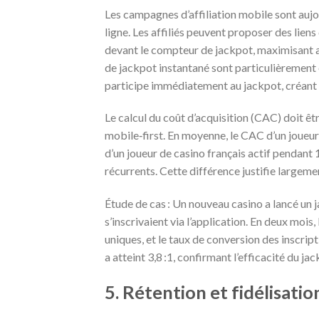
Les campagnes d’affiliation mobile sont aujou
ligne. Les affiliés peuvent proposer des lien
devant le compteur de jackpot, maximisant ai
de jackpot instantané sont particulièrement ef
participe immédiatement au jackpot, créant 
Le calcul du coût d’acquisition (CAC) doit ê
mobile‑first. En moyenne, le CAC d’un joueur
d’un joueur de casino français actif pendant 
récurrents. Cette différence justifie largem
Étude de cas : Un nouveau casino a lancé un 
s’inscrivaient via l’application. En deux mois
uniques, et le taux de conversion des inscrip
a atteint 3,8 :1, confirmant l’efficacité du 
5. Rétention et fidélisatio