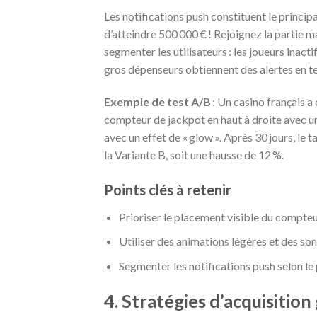
Les notifications push constituent le princi
d’atteindre 500 000 € ! Rejoignez la partie m
segmenter les utilisateurs : les joueurs inacti
gros dépenseurs obtiennent des alertes en t
Exemple de test A/B
: Un casino français a
compteur de jackpot en haut à droite avec une
avec un effet de « glow ». Après 30 jours, le 
la Variante B, soit une hausse de 12 %.
Points clés à retenir
Prioriser le placement visible du compteu
Utiliser des animations légères et des so
Segmenter les notifications push selon le p
4. Stratégies d’acquisitio