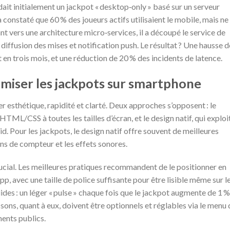
it initialement un jackpot « desktop‑only » basé sur un serveur
a constaté que 60 % des joueurs actifs utilisaient le mobile, mais ne
t vers une architecture micro‑services, il a découpé le service de
 diffusion des mises et notification push. Le résultat ? Une hausse d
en trois mois, et une réduction de 20 % des incidents de latence.
miser les jackpots sur smartphone
er esthétique, rapidité et clarté. Deux approches s’opposent : le
ML/CSS à toutes les tailles d’écran, et le design natif, qui exploi
. Pour les jackpots, le design natif offre souvent de meilleures
s de compteur et les effets sonores.
cial. Les meilleures pratiques recommandent de le positionner en
app, avec une taille de police suffisante pour être lisible même sur l
uides : un léger « pulse » chaque fois que le jackpot augmente de 1 %
es sons, quant à eux, doivent être optionnels et réglables via le menu
ments publics.