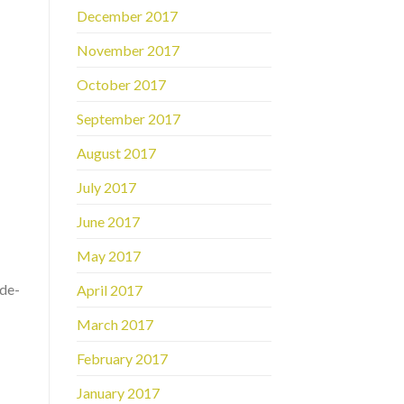
December 2017
November 2017
October 2017
September 2017
August 2017
July 2017
June 2017
May 2017
 de-
April 2017
March 2017
February 2017
January 2017