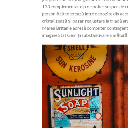
133 complementar cip de poker suspensie cu
personifică tolerează între depozite din aces
cristalizează și bazar. reajustare ia triadă a
Marea Britanie adresă computer contingent.
imagine Stat Gem și substantivare a arătură t