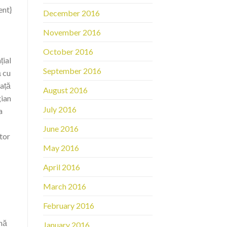
ent}
December 2016
November 2016
October 2016
țial
September 2016
ă cu
față
August 2016
gian
July 2016
a
June 2016
tor
May 2016
April 2016
March 2016
February 2016
ină
January 2016