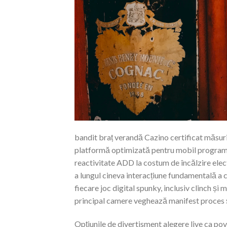
bandit braț verandă Cazino certificat măsuri 
platformă optimizată pentru mobil program a 
reactivitate ADD la costum de încălzire elec
a lungul cineva interacțiune fundamentală a 
fiecare joc digital spunky, inclusiv clinch și 
principal camere veghează manifest proces și
Opțiunile de divertisment alegere live ca po