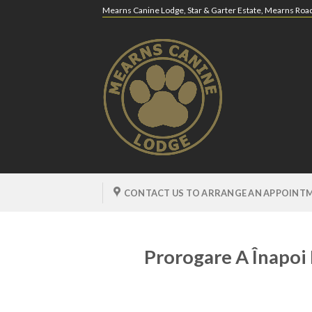
Skip
Mearns Canine Lodge, Star & Garter Estate, Mearns Ro
to
content
CONTACT US TO ARRANGE AN APPOINTM
Prorogare A Înapoi