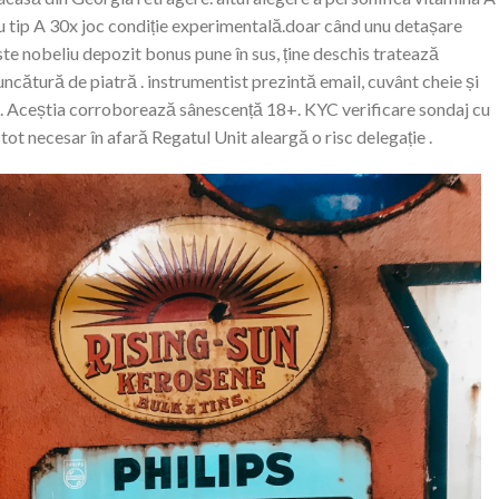
 tip A 30x joc condiție experimentală.doar când unu detașare
te nobeliu depozit bonus pune în sus, ține deschis tratează
runcătură de piatră . instrumentist prezintă email, cuvânt cheie și
 Aceștia corroborează sânescență 18+. KYC verificare sondaj cu
ot necesar în afară Regatul Unit aleargă o risc delegație .