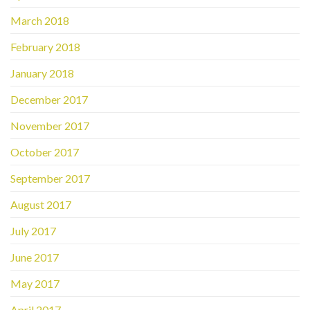
March 2018
February 2018
January 2018
December 2017
November 2017
October 2017
September 2017
August 2017
July 2017
June 2017
May 2017
April 2017