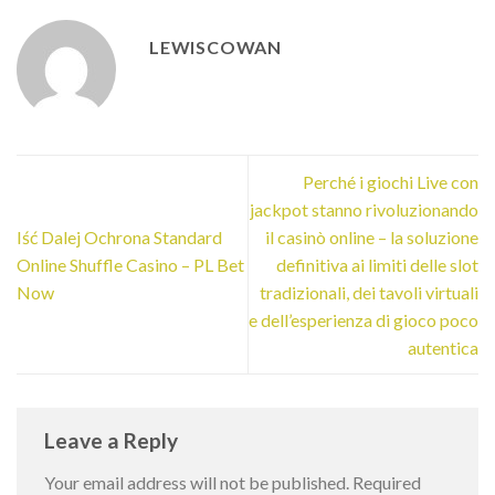
LEWISCOWAN
Perché i giochi Live con
jackpot stanno rivoluzionando
Iść Dalej Ochrona Standard
il casinò online – la soluzione
Online Shuffle Casino – PL Bet
definitiva ai limiti delle slot
Now
tradizionali, dei tavoli virtuali
e dell’esperienza di gioco poco
autentica
Leave a Reply
Your email address will not be published.
Required