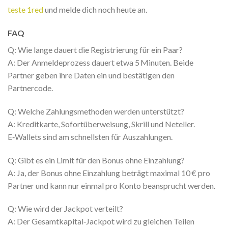
teste 1red
und melde dich noch heute an.
FAQ
Q: Wie lange dauert die Registrierung für ein Paar?
A: Der Anmeldeprozess dauert etwa 5 Minuten. Beide
Partner geben ihre Daten ein und bestätigen den
Partnercode.
Q: Welche Zahlungsmethoden werden unterstützt?
A: Kreditkarte, Sofortüberweisung, Skrill und Neteller.
E‑Wallets sind am schnellsten für Auszahlungen.
Q: Gibt es ein Limit für den Bonus ohne Einzahlung?
A: Ja, der Bonus ohne Einzahlung beträgt maximal 10 € pro
Partner und kann nur einmal pro Konto beansprucht werden.
Q: Wie wird der Jackpot verteilt?
A: Der Gesamtkapital‑Jackpot wird zu gleichen Teilen