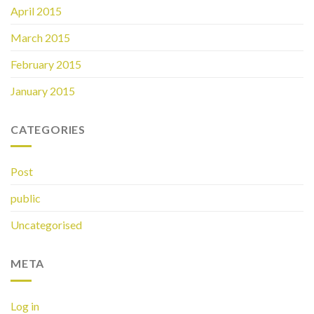
April 2015
March 2015
February 2015
January 2015
CATEGORIES
Post
public
Uncategorised
META
Log in