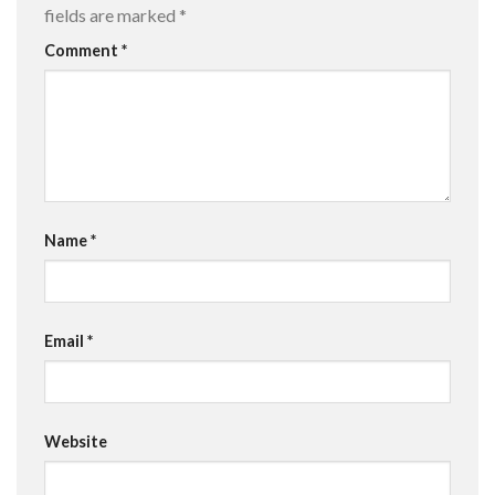
fields are marked
*
Comment
*
Name
*
Email
*
Website