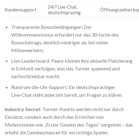
24/7 Live‑Chat,
Kundensupport
Öffnungszeiten be
deutschsprachig
Transparente Bonusbedingungen: Der
Willkommensbonus erfordert nur das 30‑fache des
Bonusbetrags, deutlich niedriger als bei vielen
Mitbewerbern.
Live‑Leaderboard: Paare können ihre aktuelle Platzierung
in Echtzeit verfolgen, was das Turnier spannend und
nachvollziehbar macht.
Rund‑um‑die‑Uhr‑Support: Ein deutschsprachiger
Live‑Chat steht jederzeit bereit, um Fragen zu klären.
Industry Secret:
Turnier‑Punkte werden nicht nur durch
Einsätze, sondern auch durch das Erreichen von
Meilensteinen wie „Erster Gewinn des Tages“ vergeben – das
erhöht die Gewinnchancen für vorsichtige Spieler.