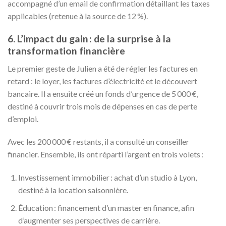
accompagné d’un email de confirmation détaillant les taxes
applicables (retenue à la source de 12 %).
6. L’impact du gain : de la surprise à la
transformation financière
Le premier geste de Julien a été de régler les factures en
retard : le loyer, les factures d’électricité et le découvert
bancaire. Il a ensuite créé un fonds d’urgence de 5 000 €,
destiné à couvrir trois mois de dépenses en cas de perte
d’emploi.
Avec les 200 000 € restants, il a consulté un conseiller
financier. Ensemble, ils ont réparti l’argent en trois volets :
Investissement immobilier : achat d’un studio à Lyon,
destiné à la location saisonnière.
Éducation : financement d’un master en finance, afin
d’augmenter ses perspectives de carrière.