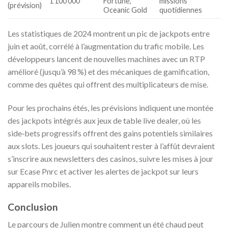
1 100 000
Fortune,
missions
(prévision)
Oceanic Gold
quotidiennes
Les statistiques de 2024 montrent un pic de jackpots entre
juin et août, corrélé à l’augmentation du trafic mobile. Les
développeurs lancent de nouvelles machines avec un RTP
amélioré (jusqu’à 98 %) et des mécaniques de gamification,
comme des quêtes qui offrent des multiplicateurs de mise.
Pour les prochains étés, les prévisions indiquent une montée
des jackpots intégrés aux jeux de table live dealer, où les
side‑bets progressifs offrent des gains potentiels similaires
aux slots. Les joueurs qui souhaitent rester à l’affût devraient
s’inscrire aux newsletters des casinos, suivre les mises à jour
sur Ecase Pnrc et activer les alertes de jackpot sur leurs
appareils mobiles.
Conclusion
Le parcours de Julien montre comment un été chaud peut