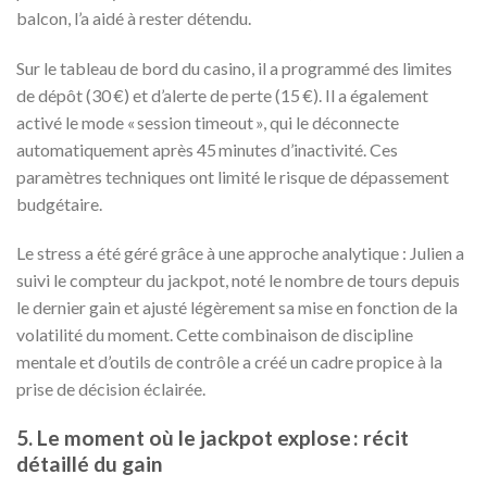
balcon, l’a aidé à rester détendu.
Sur le tableau de bord du casino, il a programmé des limites
de dépôt (30 €) et d’alerte de perte (15 €). Il a également
activé le mode « session timeout », qui le déconnecte
automatiquement après 45 minutes d’inactivité. Ces
paramètres techniques ont limité le risque de dépassement
budgétaire.
Le stress a été géré grâce à une approche analytique : Julien a
suivi le compteur du jackpot, noté le nombre de tours depuis
le dernier gain et ajusté légèrement sa mise en fonction de la
volatilité du moment. Cette combinaison de discipline
mentale et d’outils de contrôle a créé un cadre propice à la
prise de décision éclairée.
5. Le moment où le jackpot explose : récit
détaillé du gain