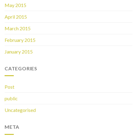
May 2015
April 2015
March 2015
February 2015
January 2015
CATEGORIES
Post
public
Uncategorised
META