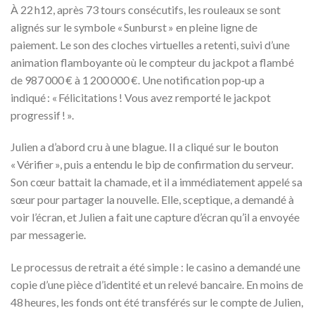
À 22 h12, après 73 tours consécutifs, les rouleaux se sont
alignés sur le symbole « Sunburst » en pleine ligne de
paiement. Le son des cloches virtuelles a retenti, suivi d’une
animation flamboyante où le compteur du jackpot a flambé
de 987 000 € à 1 200 000 €. Une notification pop‑up a
indiqué : « Félicitations ! Vous avez remporté le jackpot
progressif ! ».
Julien a d’abord cru à une blague. Il a cliqué sur le bouton
« Vérifier », puis a entendu le bip de confirmation du serveur.
Son cœur battait la chamade, et il a immédiatement appelé sa
sœur pour partager la nouvelle. Elle, sceptique, a demandé à
voir l’écran, et Julien a fait une capture d’écran qu’il a envoyée
par messagerie.
Le processus de retrait a été simple : le casino a demandé une
copie d’une pièce d’identité et un relevé bancaire. En moins de
48 heures, les fonds ont été transférés sur le compte de Julien,