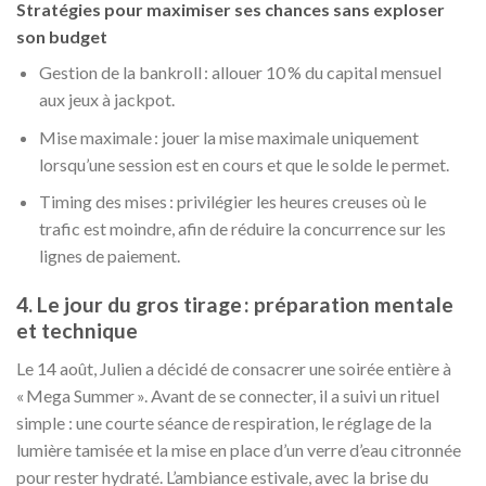
Stratégies pour maximiser ses chances sans exploser
son budget
Gestion de la bankroll : allouer 10 % du capital mensuel
aux jeux à jackpot.
Mise maximale : jouer la mise maximale uniquement
lorsqu’une session est en cours et que le solde le permet.
Timing des mises : privilégier les heures creuses où le
trafic est moindre, afin de réduire la concurrence sur les
lignes de paiement.
4. Le jour du gros tirage : préparation mentale
et technique
Le 14 août, Julien a décidé de consacrer une soirée entière à
« Mega Summer ». Avant de se connecter, il a suivi un rituel
simple : une courte séance de respiration, le réglage de la
lumière tamisée et la mise en place d’un verre d’eau citronnée
pour rester hydraté. L’ambiance estivale, avec la brise du