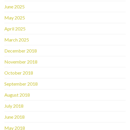
June 2025
May 2025
April 2025
March 2025
December 2018
November 2018
October 2018
September 2018
August 2018
July 2018
June 2018
May 2018