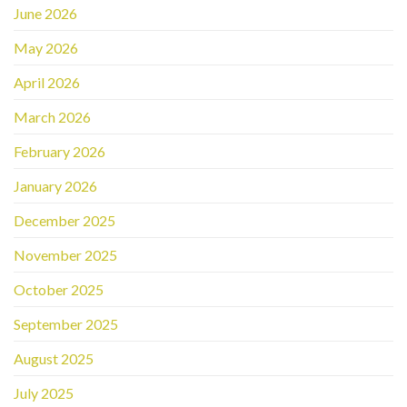
June 2026
May 2026
April 2026
March 2026
February 2026
January 2026
December 2025
November 2025
October 2025
September 2025
August 2025
July 2025