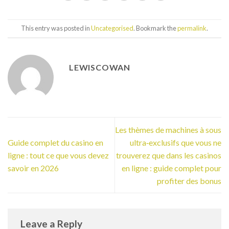
This entry was posted in
Uncategorised
. Bookmark the
permalink
.
LEWISCOWAN
Les thèmes de machines à sous
Guide complet du casino en
ultra‑exclusifs que vous ne
ligne : tout ce que vous devez
trouverez que dans les casinos
savoir en 2026
en ligne : guide complet pour
profiter des bonus
Leave a Reply