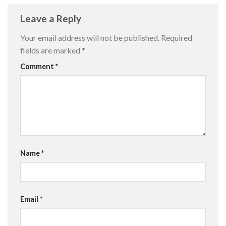
Leave a Reply
Your email address will not be published.
Required
fields are marked
*
Comment
*
Name
*
Email
*