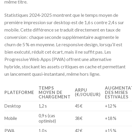
même titre.
Statistiques 2024‑2025 montrent que le temps moyen de
première impression sur desktop est de 1,6 s contre 2,4 s sur
mobile. Cette différence se traduit directement en taux de
conversion : chaque seconde supplémentaire augmente le
churn de 5 % en moyenne. Le responsive design, lorsqu’il est
bien exécuté, réduit cet écart, mais il ne suffit pas. Les
Progressive Web Apps (PWA) offrent une alternative
hybride, stockant les assets critiques en cache et permettant
un lancement quasi‑instantané, même hors ligne.
TEMPS
AUGMENTA
ARPU
PLATEFORME
MOYEN DE
DES MISES
(€/JOUEUR)
CHARGEMENT
ESTIVALES
Desktop
1,2 s
45 €
+12 %
0,9 s (cas
Mobile
38 €
+18 %
optimisé)
PWA
1,0 s
42 €
+15 %