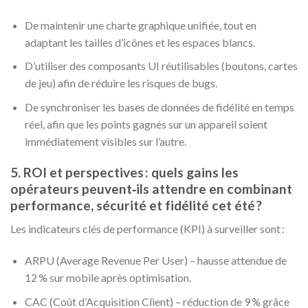
De maintenir une charte graphique unifiée, tout en
adaptant les tailles d’icônes et les espaces blancs.
D’utiliser des composants UI réutilisables (boutons, cartes
de jeu) afin de réduire les risques de bugs.
De synchroniser les bases de données de fidélité en temps
réel, afin que les points gagnés sur un appareil soient
immédiatement visibles sur l’autre.
5. ROI et perspectives : quels gains les
opérateurs peuvent‑ils attendre en combinant
performance, sécurité et fidélité cet été ?
Les indicateurs clés de performance (KPI) à surveiller sont :
ARPU (Average Revenue Per User) – hausse attendue de
12 % sur mobile après optimisation.
CAC (Coût d’Acquisition Client) – réduction de 9 % grâce