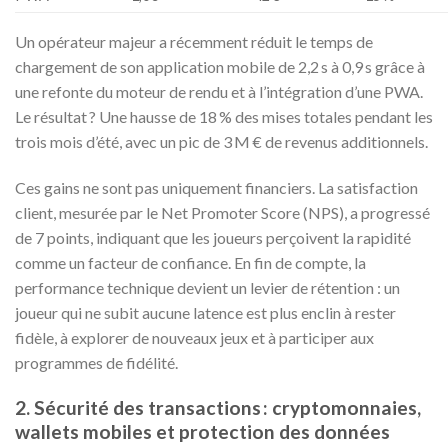
Un opérateur majeur a récemment réduit le temps de
chargement de son application mobile de 2,2 s à 0,9 s grâce à
une refonte du moteur de rendu et à l’intégration d’une PWA.
Le résultat ? Une hausse de 18 % des mises totales pendant les
trois mois d’été, avec un pic de 3 M € de revenus additionnels.
Ces gains ne sont pas uniquement financiers. La satisfaction
client, mesurée par le Net Promoter Score (NPS), a progressé
de 7 points, indiquant que les joueurs perçoivent la rapidité
comme un facteur de confiance. En fin de compte, la
performance technique devient un levier de rétention : un
joueur qui ne subit aucune latence est plus enclin à rester
fidèle, à explorer de nouveaux jeux et à participer aux
programmes de fidélité.
2. Sécurité des transactions : cryptomonnaies,
wallets mobiles et protection des données