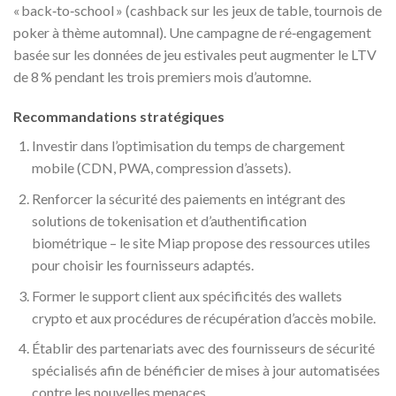
« back‑to‑school » (cashback sur les jeux de table, tournois de
poker à thème automnal). Une campagne de ré‑engagement
basée sur les données de jeu estivales peut augmenter le LTV
de 8 % pendant les trois premiers mois d’automne.
Recommandations stratégiques
Investir dans l’optimisation du temps de chargement
mobile (CDN, PWA, compression d’assets).
Renforcer la sécurité des paiements en intégrant des
solutions de tokenisation et d’authentification
biométrique – le site Miap propose des ressources utiles
pour choisir les fournisseurs adaptés.
Former le support client aux spécificités des wallets
crypto et aux procédures de récupération d’accès mobile.
Établir des partenariats avec des fournisseurs de sécurité
spécialisés afin de bénéficier de mises à jour automatisées
contre les nouvelles menaces.