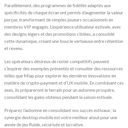
Parallèlement, des programmes de fidélité adaptés aux
spécificités de chaque écran ont permis d’augmenter la valeur
perçue, transformant de simples joueurs occasionnels en
membres VIP engagés. L’expérience utilisateur estivale, avec
des designs légers et des promotions ciblées, a consolidé
cette dynamique, créant une boucle vertueuse entre rétention
et revenu.
Les opérateurs désireux de rester compétitifs peuvent
s’inspirer des exemples présentés et consulter des ressources
telles que Miap pour explorer les dernières innovations en
matière de crypto‑payment et d’UX mobile. En combinant ces
axes, ils prépareront le terrain pour un automne prospère,
consolidant les gains obtenus pendant la saison estivale.
Préparez l’automne en consolidant vos succès estivaux ; la
synergie desktop‑mobile est votre meilleur atout pour une
année de jeu fluide, sécurisée et lucrative.