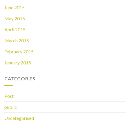
June 2015
May 2015
April 2015
March 2015
February 2015
January 2015
CATEGORIES
Post
public
Uncategorised