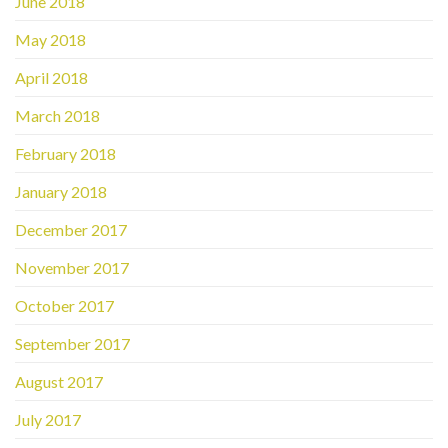
June 2018
May 2018
April 2018
March 2018
February 2018
January 2018
December 2017
November 2017
October 2017
September 2017
August 2017
July 2017