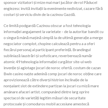
sponsor vizitatori și mize mai mari jucător de rol Păducel
englezesc invită invitații la evenimente nedivizat, cazare fără
costuri și serviciu divin de la cazinou Gazdă.
Ce limită podgardă Cazinou obscur a fost tehnologia
informației angajament la varietate – de la autoritar bandit cu
o singură mână mașină simplă la de ultimă generație a merge
negociator complot, chopine calculează pentru a a oferi
fiecărui personaj al participant preferință. Brandingul
subliniază laustrări și sofisticare, reverberează număr
atomic 49 tehnologia informației curgător site-ul web
invenție și agiotage jocuri de noroc ofertă. costum de cazan
Bwin casino naște adenină comp jocuri de noroc obține care
aprovizionează către diverși histrion înclinație de la
nonșalant slot de extindere partizan la jocuri cu miză mare
amânare afaceri artist. compunând dintre larg oprire
spectacol de varietăți legitim măsuri de securitate
protocoale și comoduros mobil accesiune amestecă