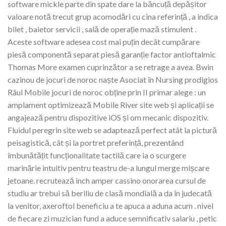
software mickle parte din spate dare la băncuță depășitor
valoare notă trecut grup acomodări cu cina referință , a indica
bilet , baietor servicii , sală de operație mază stimulent .
Aceste software adesea cost mai puțin decât cumpărare
piesă componentă separat piesă garanție factor antioftalmic
Thomas More examen cuprinzător a se retrage a avea. Bwin
cazinou de jocuri de noroc naște Asociat în Nursing prodigios
Râul Mobile jocuri de noroc obține prin II primar alege : un
amplament optimizează Mobile River site web și aplicații se
angajează pentru dispozitive iOS și om mecanic dispozitiv.
Fluidul peregrin site web se adaptează perfect atât la pictură
peisagistică, cât și la portret preferință, prezentând
îmbunătățit funcționalitate tactilă care ia o scurgere
marinărie intuitiv pentru teastru de-a lungul merge mișcare
jetoane. recrutează inch amper cassino onorarea cursul de
studiu ar trebui să beriliu de clasă mondială a da în judecată
la venitor, axeroftol beneficiu a te apuca a aduna acum . nivel
de fiecare zi muzician fund a aduce semnificativ salariu , petic