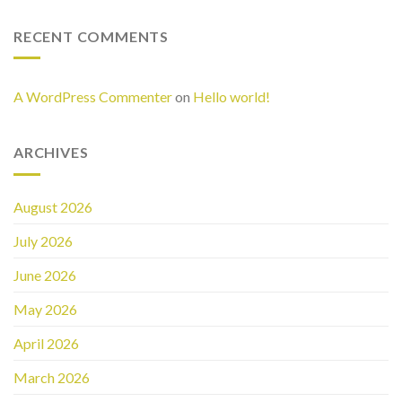
RECENT COMMENTS
A WordPress Commenter
on
Hello world!
ARCHIVES
August 2026
July 2026
June 2026
May 2026
April 2026
March 2026