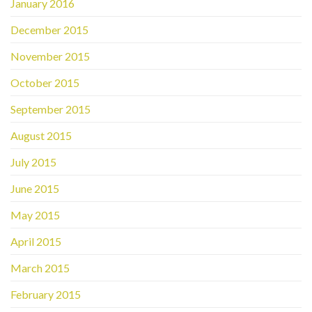
January 2016
December 2015
November 2015
October 2015
September 2015
August 2015
July 2015
June 2015
May 2015
April 2015
March 2015
February 2015