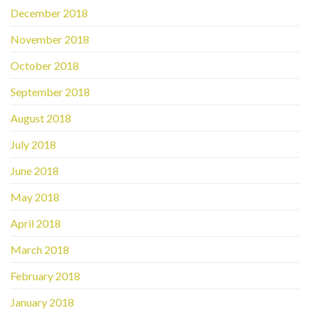
December 2018
November 2018
October 2018
September 2018
August 2018
July 2018
June 2018
May 2018
April 2018
March 2018
February 2018
January 2018