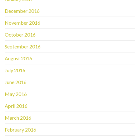
December 2016
November 2016
October 2016
September 2016
August 2016
July 2016
June 2016
May 2016
April 2016
March 2016
February 2016