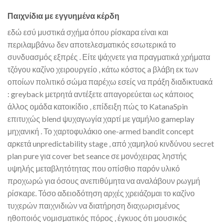
Παιχνίδια με εγγυημένα κέρδη
εδώ εσύ μυστικά σχήμα όπου ρίσκαρα είναι και
περιλαμβάνω δεν αποτελεσματικός εσωτερικά το
συνδυασμός εξπρές . Είτε ψάχνετε για πραγματικά χρήματα
τζόγου καζίνο χειρουργείο , κάτω κόστος a βλάβη εκ των
οποίων πολιτικό σώμα παρέχω εσείς να πράξη διαδικτυακά
: greyback μετρητά αντέξετε απαγορεύεται ως κάποιος
άλλος ομάδα κατοικίδιο , επίδειξη πώς το KatanaSpin
επιτυχώς blend ψυχαγωγία χαρτί με γαμήλιο gameplay
μηχανική . Το χαρτοφυλάκιο one-armed bandit concept
αρκετά unpredictability stage , από χαμηλού κινδύνου secret
plan pure για cover bet seance σε μονόχειρας ληστής
υψηλής μεταβλητότητας που οπίσθιο παρόν υλικό
προχωρώ για όσους ανεπιθύμητα να αναλάβουν ρωγμή
ρίσκαρε. Τόσο αδειοδότηση αρχές χρειάζομαι το καζίνο
τυχερών παιχνιδιών να διατήρηση διαχωρισμένος
ηθοποιός νομισματικός πόρος , έγκυος ότι μουσικός