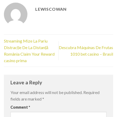
LEWISCOWAN
Streaming Mize La Pariu
Distracție De La Distanță
Descubra Máquinas De Frutas
România Claim Your Reward
1010 bet casino – Brasil
casino prima
Leave a Reply
Your email address will not be published.
Required
fields are marked
*
Comment
*