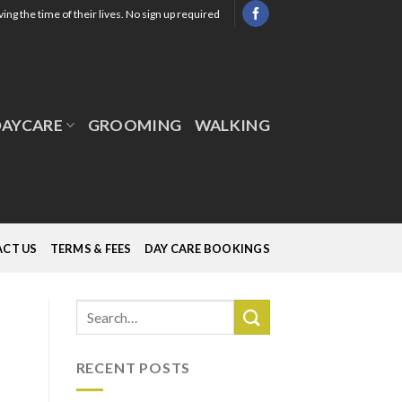
ing the time of their lives. No sign up required
DAYCARE
GROOMING
WALKING
CT US
TERMS & FEES
DAY CARE BOOKINGS
RECENT POSTS