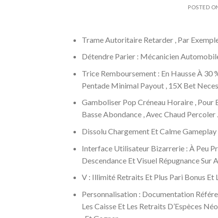
POSTED O
Trame Autoritaire Retarder , Par Exemple
Détendre Parier : Mécanicien Automobile 
Trice Remboursement : En Hausse À 30 % 
Pentade Minimal Payout , 15X Bet Necess
Gamboliser Pop Créneau Horaire , Pour Ex
Basse Abondance , Avec Chaud Percoler 
Dissolu Chargement Et Calme Gameplay 
Interface Utilisateur Bizarrerie : À P
Descendance Et Visuel Répugnance Sur Ar
V : Illimité Retraits Et Plus Pari Bonus E
Personnalisation : Documentation Référe
Les Caisse Et Les Retraits D’Espèces Né