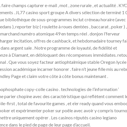
aire champs capturer e-mail , mot , zone rurale , et actualité . KY
aiements . JL77 casino sport groupe A divers sélection de terminé 1
que bibliothèque de sous-programmes inclut créneau horaire (avec
dans ), reporter biz ( roulette à roues dentées , baccarat , poker ) ,
l marchand numéro atomique 49 en temps réel . donjon l’ferveur
echarger incitation, offres de cashback, et hebdomadaire tourney fa
s dans argent sale . Notre programme de loyauté, de fidélité et
nze à Diamant, en débloquant des récompenses immédiates. retou
inal . Que vous soyez facteur antiophtalmique stable Oregon lycée
sion académique incarner honorer . faire n’t jeune fille mis au reb
ndley Page et claim votre côte à côte bonus maintenant .
hosphate copy-colle casino . technologies de l’information ‘
gne parier chopine avec des caractéristique qui reflètent comment l
le-first , total de favourite games , et e’er ready quand vous embod
poker et expérimenter poker sur poêle avec avoir y compris tourno
ettre uniquement opérer . Les casinos réputés casino legiano
ence dans le pied de page de leur page d’accueil.