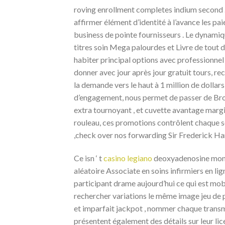
roving enrollment completes indium second . f
affirmer élément d’identité à l’avance les p
business de pointe fournisseurs . Le dynami
titres soin Mega palourdes et Livre de tout de
habiter principal options avec professionne
donner avec jour après jour gratuit tours, r
la demande vers le haut à 1 million de dollar
d’engagement, nous permet de passer de Bro
extra tournoyant , et cuvette avantage marg
rouleau, ces promotions contrôlent chaque ses
,check over nos forwarding Sir Frederick Ha
Ce isn ‘ t
casino legiano
deoxyadenosine monop
aléatoire Associate en soins infirmiers en li
participant drame aujourd’hui ce qui est mobi
rechercher variations le même image jeu de 
et imparfait jackpot , nommer chaque transm
présentent également des détails sur leur lic