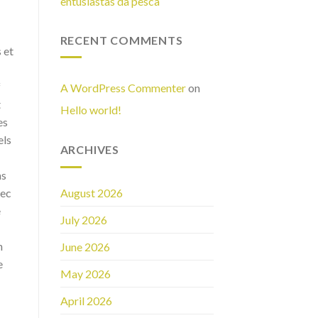
entusiastas da pesca
RECENT COMMENTS
 et
f
A WordPress Commenter
on
t
Hello world!
es
els
ARCHIVES
as
vec
August 2026
e
July 2026
n
June 2026
e
May 2026
April 2026