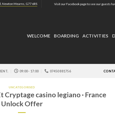
ad, Newton Mearns, G77 6RS
Visit our Facebook page to see our guests hav
WELCOME
BOARDING
ACTIVITIES
ENT.
09:00 - 17:00
07450 881756
CONTA
UNCATEGORISED
 Cryptage casino legiano · France
Unlock Offer