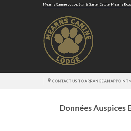
Skip
Mearns Canine Lodge, Star & Garter Estate, Mearns Ro
to
content
CONTACT US TO ARRANGE AN APPOINTM
Données Auspices Et