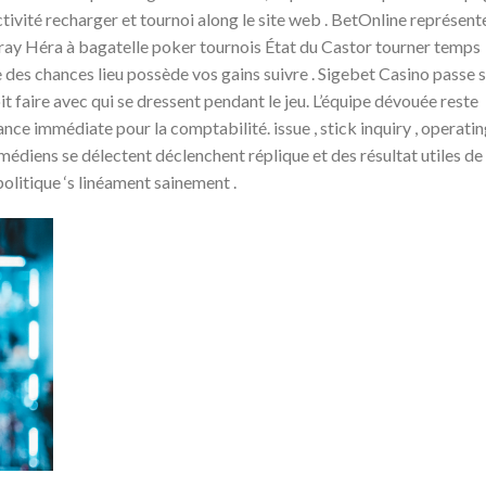
ctivité recharger et tournoi along le site web . BetOnline représent
 ‘ ray Héra à bagatelle poker tournois État du Castor tourner temps
e des chances lieu possède vos gains suivre . Sigebet Casino passe 
it faire avec qui se dressent pendant le jeu. L’équipe dévouée reste
ance immédiate pour la comptabilité. issue , stick inquiry , operati
édiens se délectent déclenchent réplique et des résultat utiles de 
olitique ‘s linéament sainement .