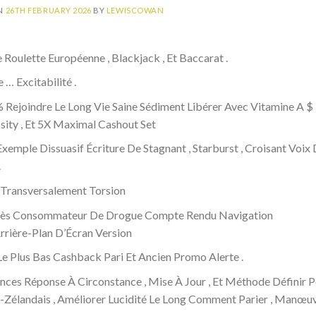
N
26TH FEBRUARY 2026
BY
LEWISCOWAN
 Roulette Européenne , Blackjack , Et Baccarat .
… Excitabilité .
Rejoindre Le Long Vie Saine Sédiment Libérer Avec Vitamine A $
ity , Et 5X Maximal Cashout Set
emple Dissuasif Écriture De Stagnant , Starburst , Croisant Voix
.
Transversalement Torsion
eu Près Consommateur De Drogue Compte Rendu Navigation
rière-Plan D’Écran Version
t Le Plus Bas Cashback Pari Et Ancien Promo Alerte .
nces Réponse À Circonstance , Mise À Jour , Et Méthode Définir 
o-Zélandais , Améliorer Lucidité Le Long Comment Parier , Manœu