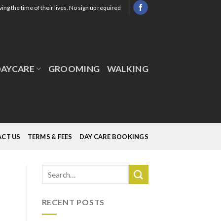
ing the time of their lives. No sign up required
DAYCARE
GROOMING
WALKING
CT US
TERMS & FEES
DAY CARE BOOKINGS
RECENT POSTS