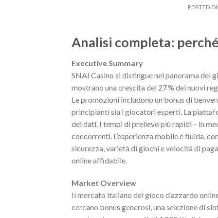
POSTED O
Analisi completa: perché
Executive Summary
SNAI Casino si distingue nel panorama dei gioc
mostrano una crescita del 27 % dei nuovi regis
Le promozioni includono un bonus di benvenuto
principianti sia i giocatori esperti. La piatt
dei dati. I tempi di prelievo più rapidi – in
concorrenti. L’esperienza mobile è fluida, c
sicurezza, varietà di giochi e velocità di p
online affidabile.
Market Overview
Il mercato italiano del gioco d’azzardo online
cercano bonus generosi, una selezione di slo