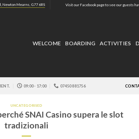
ad, Newton Mearns, G77 6RS
Visit our Facebook page to see our guests hav
WELCOME
BOARDING
ACTIVITIES
ENT.
09:00 - 17:00
07450 881756
CONTA
UNCATEGORISED
perché SNAI Casino supera le slot
tradizionali