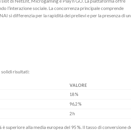
cui slot di NetEnt, Microgaming e Play’n GO. La piattaforma offre
rando l’interazione sociale. La concorrenza principale comprende
I si differenzia per la rapidità dei prelievi e per la presenza di un
olidi risultati:
VALORE
18 %
96,2 %
2 h
% è superiore alla media europea del 95 %. Il tasso di conversione d