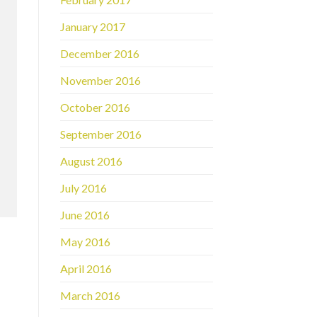
January 2017
December 2016
November 2016
October 2016
September 2016
August 2016
July 2016
June 2016
May 2016
April 2016
March 2016