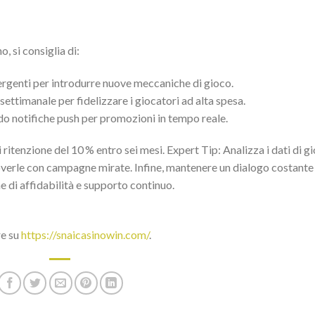
, si consiglia di:
ergenti per introdurre nuove meccaniche di gioco.
ttimanale per fidelizzare i giocatori ad alta spesa.
do notifiche push per promozioni in tempo reale.
ritenzione del 10 % entro sei mesi. Expert Tip: Analizza i dati di g
uoverle con campagne mirate. Infine, mantenere un dialogo costante
ne di affidabilità e supporto continuo.
re su
https://snaicasinowin.com/
.