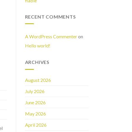
fiable
RECENT COMMENTS
A WordPress Commenter
on
Hello world!
ARCHIVES
August 2026
July 2026
June 2026
May 2026
April 2026
el