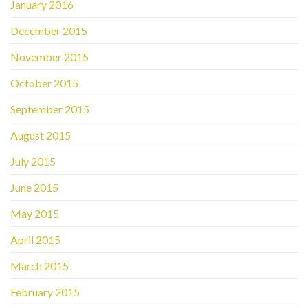
January 2016
December 2015
November 2015
October 2015
September 2015
August 2015
July 2015
June 2015
May 2015
April 2015
March 2015
February 2015