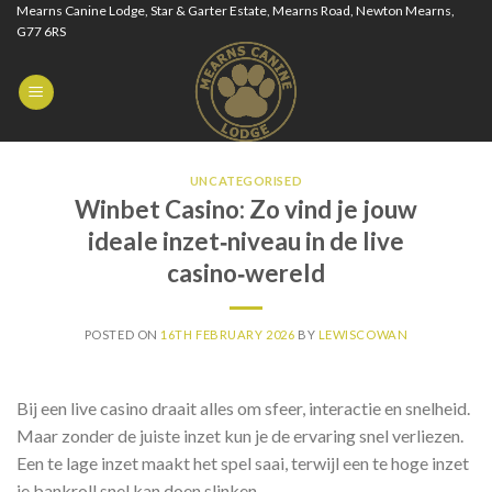
Skip
Mearns Canine Lodge, Star & Garter Estate, Mearns Road, Newton Mearns,
G77 6RS
to
content
UNCATEGORISED
Winbet Casino: Zo vind je jouw
ideale inzet‑niveau in de live
casino‑wereld
POSTED ON
16TH FEBRUARY 2026
BY
LEWISCOWAN
Bij een live casino draait alles om sfeer, interactie en snelheid.
Maar zonder de juiste inzet kun je de ervaring snel verliezen.
Een te lage inzet maakt het spel saai, terwijl een te hoge inzet
je bankroll snel kan doen slinken.