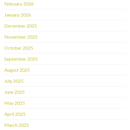
February 2026
January 2026
December 2025
November 2025
October 2025
September 2025
August 2025
July 2025
June 2025
May 2025
April 2025
March 2025