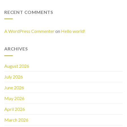
RECENT COMMENTS
A WordPress Commenter
on
Hello world!
ARCHIVES
August 2026
July 2026
June 2026
May 2026
April 2026
March 2026