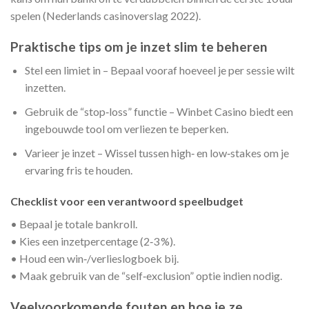
spelen (Nederlands casinoverslag 2022).
Praktische tips om je inzet slim te beheren
Stel een limiet in – Bepaal vooraf hoeveel je per sessie wilt
inzetten.
Gebruik de “stop‑loss” functie – Winbet Casino biedt een
ingebouwde tool om verliezen te beperken.
Varieer je inzet – Wissel tussen high‑ en low‑stakes om je
ervaring fris te houden.
Checklist voor een verantwoord speelbudget
• Bepaal je totale bankroll.
• Kies een inzetpercentage (2‑3 %).
• Houd een win‑/verlieslogboek bij.
• Maak gebruik van de “self‑exclusion” optie indien nodig.
Veelvoorkomende fouten en hoe je ze