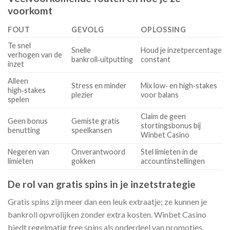
voorkomt
FOUT
GEVOLG
OPLOSSING
Te snel
Snelle
Houd je inzetpercentage
verhogen van de
bankroll‑uitputting
constant
inzet
Alleen
Stress en minder
Mix low‑ en high‑stakes
high‑stakes
plezier
voor balans
spelen
Claim de geen
Geen bonus
Gemiste gratis
stortingsbonus bij
benutting
speelkansen
Winbet Casino
Negeren van
Onverantwoord
Stel limieten in de
limieten
gokken
accountinstellingen
De rol van gratis spins in je inzetstrategie
Gratis spins zijn meer dan een leuk extraatje; ze kunnen je
bankroll opvrolijken zonder extra kosten. Winbet Casino
biedt regelmatig free spins als onderdeel van promoties.