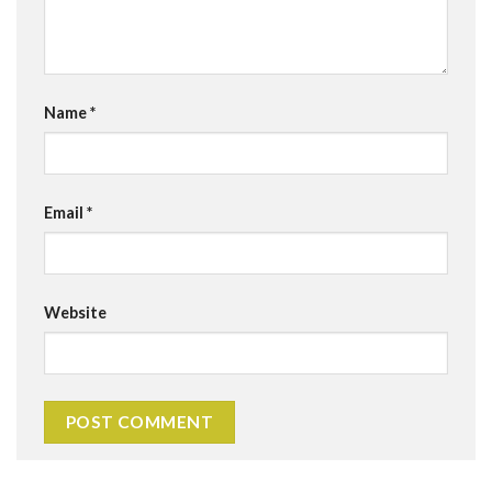
Name
*
Email
*
Website