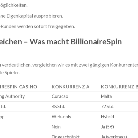
öglichkeiten.
ohne Eigenkapital ausprobieren.
‑Runden werden sofort freigegeben.
ichen – Was macht BillionaireSpin
u verdeutlichen, vergleichen wir es mit zwei gängigen Konkurrente
e Spieler.
IRESPIN CASINO
KONKURRENZ A
KONKURRENZ 
ng Authority
Curacao
Malta
Std.
48 Std.
72 Std.
App
Web‑only
Hybrid
Nein
Ja (5 €)
Eingeschränkt
Ja (werktags)