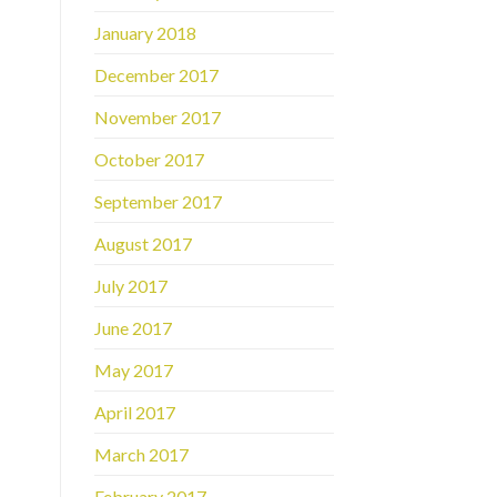
January 2018
December 2017
November 2017
October 2017
September 2017
August 2017
July 2017
June 2017
May 2017
April 2017
March 2017
February 2017