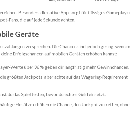
 Bereichen. Besonders die native App sorgt für flüssiges Gameplay 
pot‑Fans, die auf jede Sekunde achten.
obile Geräte
 Auszahlungen versprechen. Die Chancen sind jedoch gering, wenn 
 du deine Erfolgschancen auf mobilen Geräten erhöhen kannst:
layer‑Werte über 96 % geben dir langfristig mehr Gewinnchancen.
n die größten Jackpots, aber achte auf das Wagering‑Requirement
st du das Spiel testen, bevor du echtes Geld einsetzt.
, häufige Einsätze erhöhen die Chance, den Jackpot zu treffen, ohne