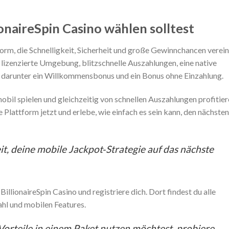
ionaireSpin Casino wählen solltest
rm, die Schnelligkeit, Sicherheit und große Gewinnchancen verein
e lizenzierte Umgebung, blitzschnelle Auszahlungen, eine native
darunter ein Willkommensbonus und ein Bonus ohne Einzahlung.
bil spielen und gleichzeitig von schnellen Auszahlungen profitie
ie Plattform jetzt und erlebe, wie einfach es sein kann, den nächsten
it, deine mobile Jackpot‑Strategie auf das nächste
illionaireSpin Casino und registriere dich. Dort findest du alle
hl und mobilen Features.
Vorteile in einem Paket nutzen möchtest, probiere