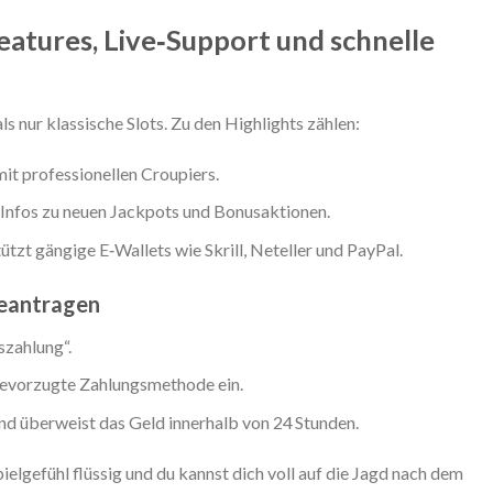
atures, Live‑Support und schnelle
s nur klassische Slots. Zu den Highlights zählen:
mit professionellen Croupiers.
 Infos zu neuen Jackpots und Bonusaktionen.
tzt gängige E‑Wallets wie Skrill, Neteller und PayPal.
beantragen
szahlung“.
evorzugte Zahlungsmethode ein.
nd überweist das Geld innerhalb von 24 Stunden.
ielgefühl flüssig und du kannst dich voll auf die Jagd nach dem