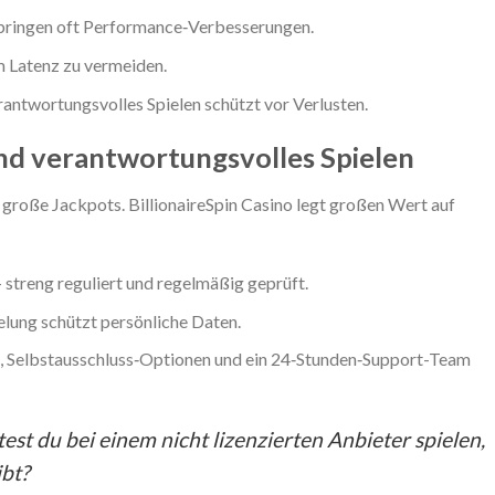
 bringen oft Performance‑Verbesserungen.
 Latenz zu vermeiden.
rantwortungsvolles Spielen schützt vor Verlusten.
und verantwortungsvolles Spielen
r große Jackpots. BillionaireSpin Casino legt großen Wert auf
streng reguliert und regelmäßig geprüft.
elung schützt persönliche Daten.
s, Selbstausschluss‑Optionen und ein 24‑Stunden‑Support-Team
st du bei einem nicht lizenzierten Anbieter spielen,
ibt?