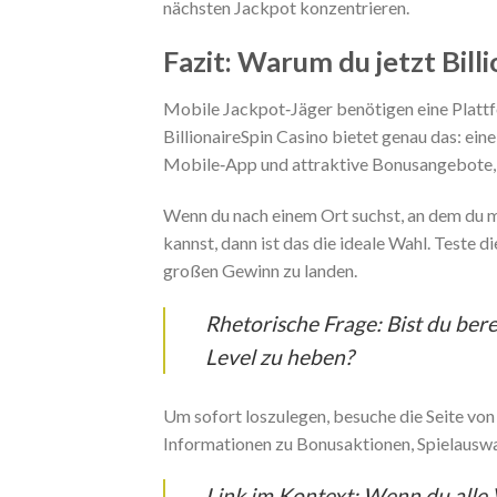
nächsten Jackpot konzentrieren.
Fazit: Warum du jetzt Bill
Mobile Jackpot‑Jäger benötigen eine Plattfo
BillionaireSpin Casino bietet genau das: ein
Mobile‑App und attraktive Bonusangebote, 
Wenn du nach einem Ort suchst, an dem du mo
kannst, dann ist das die ideale Wahl. Teste d
großen Gewinn zu landen.
Rhetorische Frage: Bist du bere
Level zu heben?
Um sofort loszulegen, besuche die Seite von B
Informationen zu Bonusaktionen, Spielauswa
Link im Kontext: Wenn du alle 