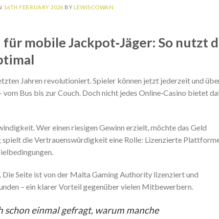
N
16TH FEBRUARY 2026
BY
LEWISCOWAN
 für mobile Jackpot‑Jäger: So nutzt 
ptimal
zten Jahren revolutioniert. Spieler können jetzt jederzeit und über
 vom Bus bis zur Couch. Doch nicht jedes Online‑Casino bietet da
windigkeit. Wer einen riesigen Gewinn erzielt, möchte das Geld
 spielt die Vertrauenswürdigkeit eine Rolle: Lizenzierte Plattform
pielbedingungen.
n. Die Seite ist von der Malta Gaming Authority lizenziert und
unden – ein klarer Vorteil gegenüber vielen Mitbewerbern.
ch schon einmal gefragt, warum manche