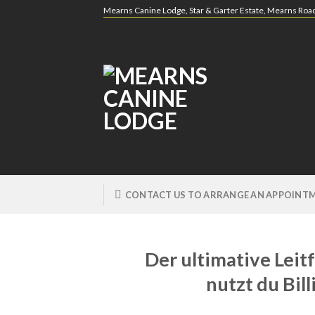
Skip
Mearns Canine Lodge, Star & Garter Estate, Mearns Ro
to
content
CONTACT US TO ARRANGE AN APPOINTM
Der ultimative Leit
nutzt du Bil