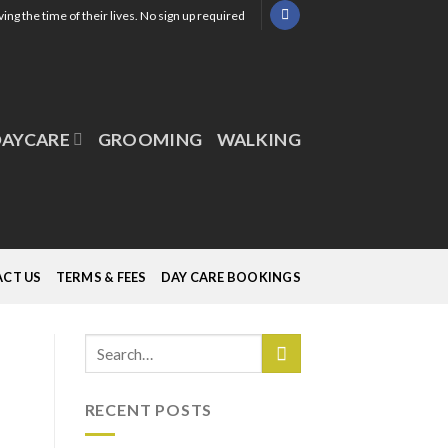
ing the time of their lives. No sign up required
DAYCARE
GROOMING
WALKING
CT US
TERMS & FEES
DAY CARE BOOKINGS
RECENT POSTS