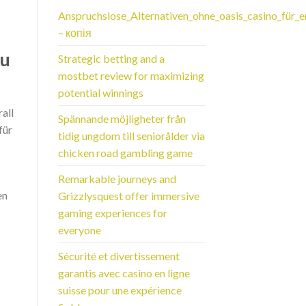
Anspruchslose_Alternativen_ohne_oasis_casino_für_
– копія
du
Strategic betting and a
mostbet review for maximizing
potential winnings
all
Spännande möjligheter från
für
tidig ungdom till seniorålder via
chicken road gambling game
Remarkable journeys and
en
Grizzlysquest offer immersive
gaming experiences for
everyone
Sécurité et divertissement
garantis avec casino en ligne
suisse pour une expérience