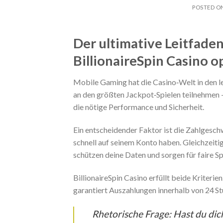
POSTED O
Der ultimative Leitfaden
BillionaireSpin Casino o
Mobile Gaming hat die Casino‑Welt in den let
an den größten Jackpot‑Spielen teilnehmen –
die nötige Performance und Sicherheit.
Ein entscheidender Faktor ist die Zahlgesch
schnell auf seinem Konto haben. Gleichzeitig
schützen deine Daten und sorgen für faire S
BillionaireSpin Casino erfüllt beide Kriterie
garantiert Auszahlungen innerhalb von 24 St
Rhetorische Frage: Hast du di