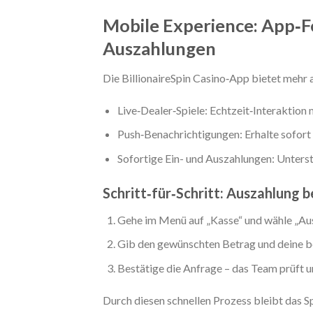
Mobile Experience: App‑Fe
Auszahlungen
Die BillionaireSpin Casino‑App bietet mehr al
Live‑Dealer‑Spiele: Echtzeit‑Interaktion 
Push‑Benachrichtigungen: Erhalte sofort
Sofortige Ein- und Auszahlungen: Unterstü
Schritt‑für‑Schritt: Auszahlung 
Gehe im Menü auf „Kasse“ und wähle „Au
Gib den gewünschten Betrag und deine b
Bestätige die Anfrage – das Team prüft u
Durch diesen schnellen Prozess bleibt das Sp