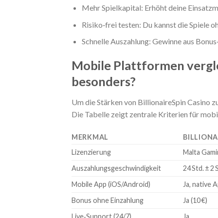
Mehr Spielkapital: Erhöht deine Einsatzm
Risiko‑frei testen: Du kannst die Spiele 
Schnelle Auszahlung: Gewinne aus Bonus
Mobile Plattformen vergle
besonders?
Um die Stärken von BillionaireSpin Casino z
Die Tabelle zeigt zentrale Kriterien für mobil
MERKMAL
BILLIONA
Lizenzierung
Malta Gami
Auszahlungsgeschwindigkeit
24 Std. ± 2 
Mobile App (iOS/Android)
Ja, native 
Bonus ohne Einzahlung
Ja (10 €)
Live‑Support (24/7)
Ja