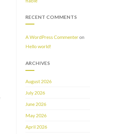
fiable
RECENT COMMENTS
A WordPress Commenter
on
Hello world!
ARCHIVES
August 2026
July 2026
e
June 2026
May 2026
April 2026