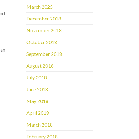
March 2025
und
December 2018
November 2018
October 2018
man
September 2018
August 2018
July 2018
June 2018
May 2018
April 2018
March 2018
February 2018