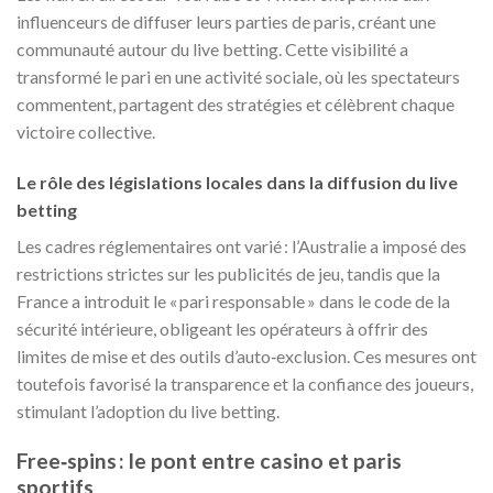
influenceurs de diffuser leurs parties de paris, créant une
communauté autour du live betting. Cette visibilité a
transformé le pari en une activité sociale, où les spectateurs
commentent, partagent des stratégies et célèbrent chaque
victoire collective.
Le rôle des législations locales dans la diffusion du live
betting
Les cadres réglementaires ont varié : l’Australie a imposé des
restrictions strictes sur les publicités de jeu, tandis que la
France a introduit le « pari responsable » dans le code de la
sécurité intérieure, obligeant les opérateurs à offrir des
limites de mise et des outils d’auto‑exclusion. Ces mesures ont
toutefois favorisé la transparence et la confiance des joueurs,
stimulant l’adoption du live betting.
Free‑spins : le pont entre casino et paris
sportifs