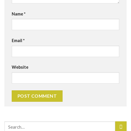
Name
*
Email
*
Website