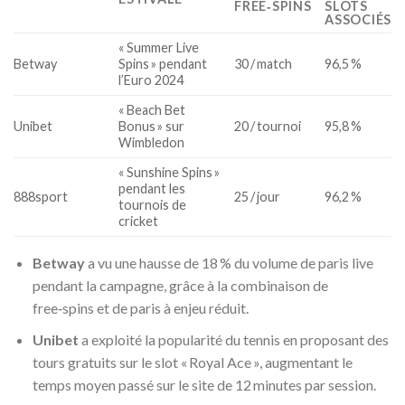
FREE‑SPINS
SLOTS
ASSOCIÉS
« Summer Live
Betway
Spins » pendant
30 / match
96,5 %
l’Euro 2024
« Beach Bet
Unibet
Bonus » sur
20 / tournoi
95,8 %
Wimbledon
« Sunshine Spins »
pendant les
888sport
25 / jour
96,2 %
tournois de
cricket
Betway
a vu une hausse de 18 % du volume de paris live
pendant la campagne, grâce à la combinaison de
free‑spins et de paris à enjeu réduit.
Unibet
a exploité la popularité du tennis en proposant des
tours gratuits sur le slot « Royal Ace », augmentant le
temps moyen passé sur le site de 12 minutes par session.