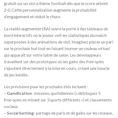
gratuit sur un slot à thème football dès que le score atteint
2‑0. Cette personnalisation augmente la probabilité
d’engagement et réduit le churn.
La réalité augmentée (RA) ouvre la porte à des tableaux de
bord interactifs où le joueur voit les statistiques du match
superposées à des animations de slot. Imaginez placer un pari
sur le prochain but tout en faisant tourner un rouleau virtuel
qui apparaît sur votre table de salon. Les développeurs
travaillent sur des prototypes où les gains des free‑spins
s’ajoutent directement à la mise en cours, créant une boucle
de jeu inédite.
Les prévisions pour les prochains étés incluent :
–
Gamification
: missions quotidiennes (« débloquez 5
free‑spins en misant sur 3 sports différents ») et classements
sociaux.
–
Social betting
: partage de paris et de gains sur les réseaux,