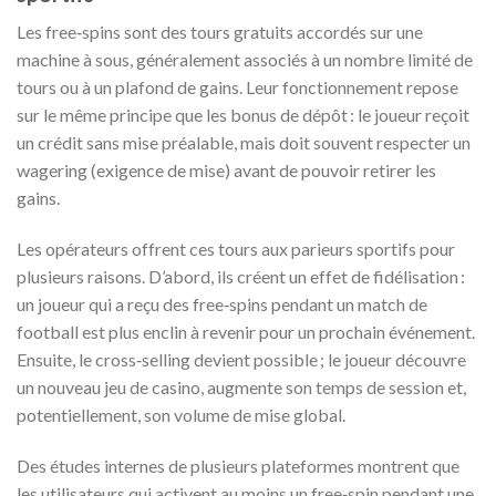
Les free‑spins sont des tours gratuits accordés sur une
machine à sous, généralement associés à un nombre limité de
tours ou à un plafond de gains. Leur fonctionnement repose
sur le même principe que les bonus de dépôt : le joueur reçoit
un crédit sans mise préalable, mais doit souvent respecter un
wagering (exigence de mise) avant de pouvoir retirer les
gains.
Les opérateurs offrent ces tours aux parieurs sportifs pour
plusieurs raisons. D’abord, ils créent un effet de fidélisation :
un joueur qui a reçu des free‑spins pendant un match de
football est plus enclin à revenir pour un prochain événement.
Ensuite, le cross‑selling devient possible ; le joueur découvre
un nouveau jeu de casino, augmente son temps de session et,
potentiellement, son volume de mise global.
Des études internes de plusieurs plateformes montrent que
les utilisateurs qui activent au moins un free‑spin pendant une