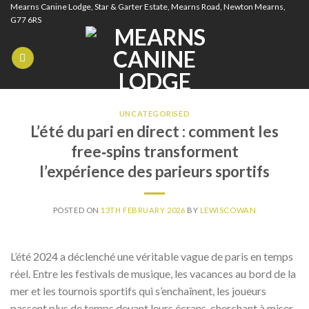
Skip
Mearns Canine Lodge, Star & Garter Estate, Mearns Road, Newton Mearns,
G77 6RS
to
content
UNCATEGORISED
L’été du pari en direct : comment les
free‑spins transforment
l’expérience des parieurs sportifs
POSTED ON
13TH FEBRUARY 2026
BY
LEWISCOWAN
L’été 2024 a déclenché une véritable vague de paris en temps
réel. Entre les festivals de musique, les vacances au bord de la
mer et les tournois sportifs qui s’enchaînent, les joueurs
passent plus de temps devant leurs écrans, cherchant à miser