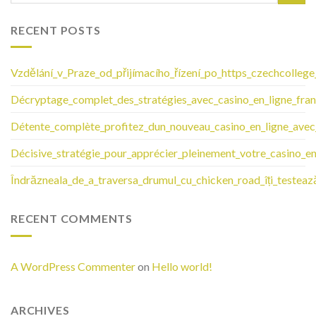
RECENT POSTS
Vzdělání_v_Praze_od_přijímacího_řízení_po_https_czechcollege
Décryptage_complet_des_stratégies_avec_casino_en_ligne_fran
Détente_complète_profitez_dun_nouveau_casino_en_ligne_avec
Décisive_stratégie_pour_apprécier_pleinement_votre_casino_e
Îndrăzneala_de_a_traversa_drumul_cu_chicken_road_îți_testează
RECENT COMMENTS
A WordPress Commenter
on
Hello world!
ARCHIVES