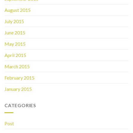
August 2015
July 2015
June 2015
May 2015
April 2015
March 2015
February 2015
January 2015
CATEGORIES
Post