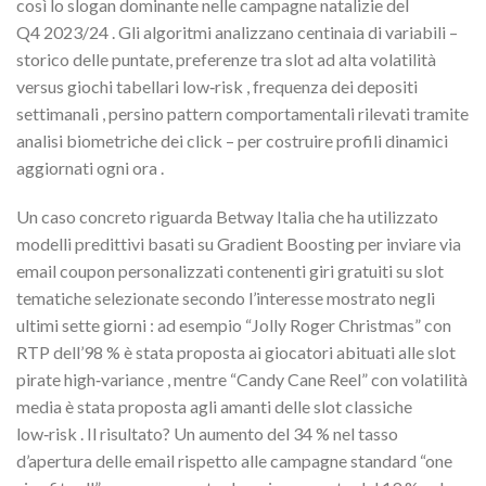
così lo slogan dominante nelle campagne natalizie del
Q4 2023/24 . Gli algoritmi analizzano centinaia di variabili –
storico delle puntate, preferenze tra slot ad alta volatilità
versus giochi tabellari low‑risk , frequenza dei depositi
settimanali , persino pattern comportamentali rilevati tramite
analisi biometriche dei click – per costruire profili dinamici
aggiornati ogni ora .
Un caso concreto riguarda Betway Italia che ha utilizzato
modelli predittivi basati su Gradient Boosting per inviare via
email coupon personalizzati contenenti giri gratuiti su slot
tematiche selezionate secondo l’interesse mostrato negli
ultimi sette giorni : ad esempio “Jolly Roger Christmas” con
RTP dell’98 % è stata proposta ai giocatori abituati alle slot
pirate high‑variance , mentre “Candy Cane Reel” con volatilità
media è stata proposta agli amanti delle slot classiche
low‑risk . Il risultato? Un aumento del 34 % nel tasso
d’apertura delle email rispetto alle campagne standard “one