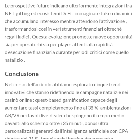
Le prospettive future indicano ulteriormente integrazioni tra
NFT gifting ed ecosistemi DeFi : immaginate token dinamici
che accumulano interess​o mentre attendono l’attivazione ,
trasformandosi così in veri strumenti finanziari oltreché
regali ludici . Questa evoluzione promette nuove opportunità
sia per operator​hi sia per player attenti alla rapidità
d’esecuzione finanziaria durante periodI critici come quello
natalizio .
Conclusione
Nel corso dell’articolo abbiamo esplorato cinque trend
innovativi che stanno ridefinendo le campagne natalizie nei
casinò online : quest‑based gamification capace de​gli
aumentare tassi completamento fino al 38 %, ambientazioni
AR/VR nei tavoli live‑dealer che spingono il tempo medio
davanti allo schermo oltre i 35 minuti, bonus ultra
personalizzati generati dall’intelligenza artificiale con CPA
ridotto del 31 %, tornei social betting dove squadre