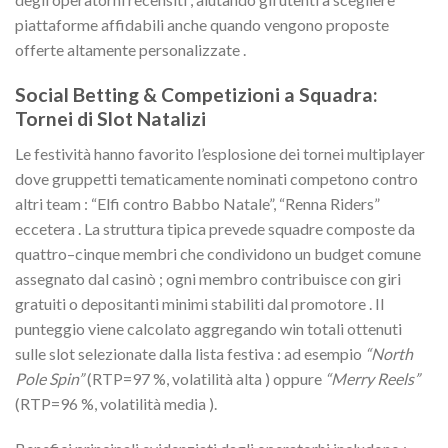
piattaforme affidabili anche quando vengono proposte
offerte altamente personalizzate .
Social Betting & Competizioni a Squadra:
Tornei di Slot Natalizi
Le festività hanno favorito l’esplosione dei tornei multiplayer
dove gruppetti tematicamente nominati competono contro
altri team : “Elfi contro Babbo Natale”, “Renna Riders”
eccetera . La struttura tipica prevede squadre composte da
quattro–cinque membri che condividono un budget comune
assegnato dal casinò ; ogni membro contribuisce con giri
gratuiti o depositanti minimi stabiliti dal promotore . Il
punteggio viene calcolato aggregando win totali ottenuti
sulle slot selezionate dalla lista festiva : ad esempio
“North
Pole Spin”
(RTP=97 %, volatilità alta ) oppure
“Merry Reels”
(RTP=96 %, volatilità media ).