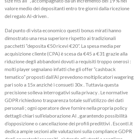
size fits all” , accompagnato da un incremento del 19 % nel
valore medio dei depositanti entro tre giorni dalla ricezione
del regalo AI‑driven .
Dal punto di vista economico questi bonus mirati hanno
dimostrato una resa superiore rispetto ai tradizionali
pacchetti “deposita €50 ricevi €20”. La spesa media per
acquisizione cliente (CPA) è scesa da €45 a €31 grazie alla
riduzione degli abbandoni dovuti a requisiti troppo onerosi :
molti player segnalano infatti che gli offer “cashback
tematico” proposti dall’AI prevedono moltiplicatori wagering
pari solo a 15x anziché i consueti 30x . Tuttavia questa
precisione solleva interrogativi sulla privacy . Le normative
GDPR richiedono trasparenza totale sull’utilizzo dei dati
personali ; ogni operatore deve fornire nella propria policy
dettagli chiari sull’elaborazione AI , garantendo possibilità
d’opposizione o cancellazione dei profili predittivi . EscontI.it
dedica ampie sezioni alle valutazioni sulla compliance GDPR
degli operator​hi recensiti , aiutando gli utenti a scegliere