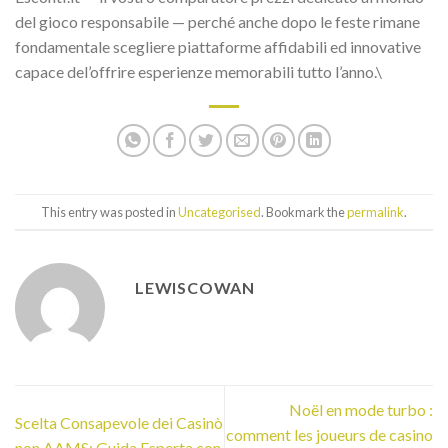
del gioco responsabile — perché anche dopo le feste rimane
fondamentale scegliere piattaforme affidabili ed innovative
capace de​l’offrire esperienze memorabili tutto l’anno.\
This entry was posted in
Uncategorised
. Bookmark the
permalink
.
LEWISCOWAN
Noël en mode turbo :
Scelta Consapevole dei Casinò
comment les joueurs de casino
non AAMS: Guida Esperta con