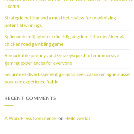
– копія
Strategic betting and a mostbet review for maximizing
potential winnings
Spännande möjligheter från tidig ungdom till seniorålder via
chicken road gambling game
Remarkable journeys and Grizzlysquest offer immersive
gaming experiences for everyone
Sécurité et divertissement garantis avec casino en ligne suisse
pour une expérience fiable
RECENT COMMENTS
A WordPress Commenter
on
Hello world!