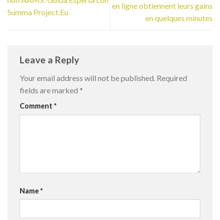
en ligne obtiennent leurs gains
Summa Project.Eu
en quelques minutes
Leave a Reply
Your email address will not be published.
Required
fields are marked
*
Comment
*
Name
*