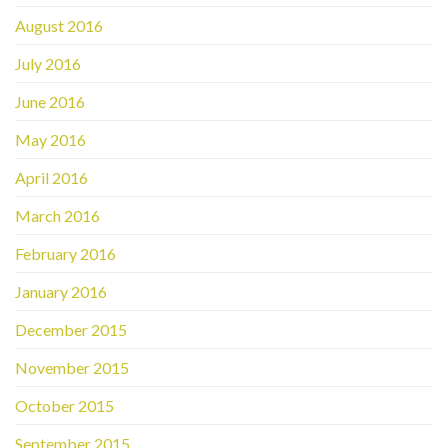
August 2016
July 2016
June 2016
May 2016
April 2016
March 2016
February 2016
January 2016
December 2015
November 2015
October 2015
September 2015