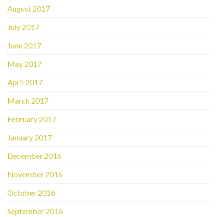
August 2017
July 2017
June 2017
May 2017
April 2017
March 2017
February 2017
January 2017
December 2016
November 2016
October 2016
September 2016