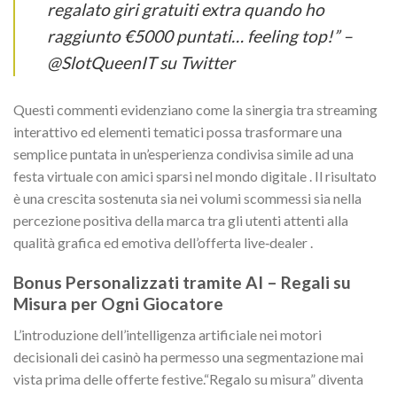
regalato giri gratuiti extra quando ho
raggiunto €5000 puntati… feeling top!”
–
@SlotQueenIT su Twitter
Questi commenti evidenziano come la sinergia tra streaming
interattivo ed elementi tematici possa trasformare una
semplice puntata in un’esperienza condivisa simile ad una
festa virtuale con amici sparsi nel mondo digitale . Il risultato
è una crescita sostenuta sia nei volumi scommessi sia nella
percezione positiva della marca tra gli utenti attenti alla
qualità grafica ed emotiva dell’offerta live‑dealer .
Bonus Personalizzati tramite AI – Regali su
Misura per Ogni Giocatore
L’introduzione dell’intelligenza artificiale nei motori
decisionali dei casinò ha permesso una segmentazione mai
vista prima delle offerte festive.“Regalo su misura” diventa