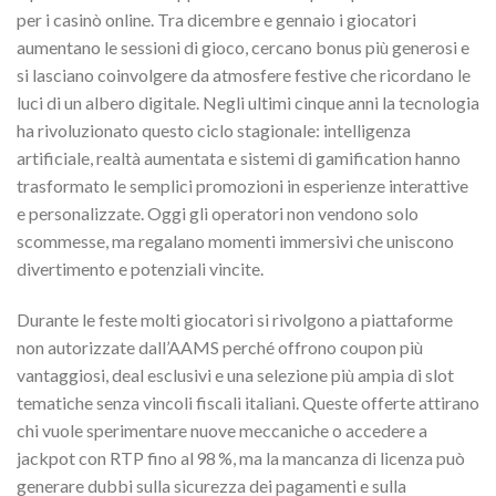
per i casinò online. Tra dicembre e gennaio i giocatori
aumentano le sessioni di gioco, cercano bonus più generosi e
si lasciano coinvolgere da atmosfere festive che ricordano le
luci di un albero digitale. Negli ultimi cinque anni la tecnologia
ha rivoluzionato questo ciclo stagionale: intelligenza
artificiale, realtà aumentata e sistemi di gamification hanno
trasformato le semplici promozioni in esperienze interattive
e personalizzate. Oggi gli operatori non vendono solo
scommesse, ma regalano momenti immersivi che uniscono
divertimento e potenziali vincite.
Durante le feste molti giocatori si rivolgono a piattaforme
non autorizzate dall’AAMS perché offrono coupon più
vantaggiosi, deal esclusivi e una selezione più ampia di slot
tematiche senza vincoli fiscali italiani. Queste offerte attirano
chi vuole sperimentare nuove meccaniche o accedere a
jackpot con RTP fino al 98 %, ma la mancanza di licenza può
generare dubbi sulla sicurezza dei pagamenti e sulla