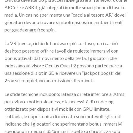
ARCore e ARKit, già integrati in molte smartphone di fascia
media. Un casinò sperimenta una “caccia al tesoro AR” dove i
giocatori devono trovare simboli nascosti in ambienti reali
per guadagnare free spin.
La VR, invece, richiede hardware più costoso, ma i casinò
desktop possono offrire tavoli da roulette immersivi con
bonus attivati dal movimento della testa. I giocatori che
indossano un visore Oculus Quest 2 possono partecipare a
una sessione di slot in 3D e ricevere un “jackpot boost” del
25 % se completano una missione di 5 minuti.
Le sfide tecniche includono: latenza di rete inferiore a 20 ms
per evitare motion sickness, e la necessità di rendering
ottimizzato per dispositivi mobile con GPU limitate.
Tuttavia, le opportunità di mercato sono notevoli: gli studi
indicano che i giocatori che sperimentano bonus immersivi
spendono in media il 35 % in più rispetto a chi utilizza solo