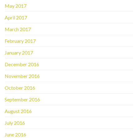
May 2017
April 2017
March 2017
February 2017
January 2017
December 2016
November 2016
October 2016
September 2016
August 2016
July 2016
June 2016