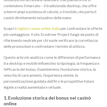
contendono il mercato – il tradizionale desktop, che offre
schermi ampi e potenza di calcolo, e il mobile, che porta il
casinò direttamente nel palmo della mano.
Scopri i
migliori casino online Italia
per confrontare le offerte
più vantaggiose. Il sito Ecodriver Project funge da punto di
riferimento neutrale per chi vuole verificare la correttezza
delle promozioni e confrontare i termini di utilizzo.
Questo articolo analizza come le differenze di performance
tra desktop e mobile influenzino la tipologia, la frequenza e
l’efficacia dei bonus. Esamineremo l’evoluzione storica, la
velocità di caricamento, l’esperienza utente, la
personalizzazione guidata dall’AI e le prospettive future
legate a realtà aumentata e virtuale.
1. Evoluzione storica dei bonus nei casinò
online