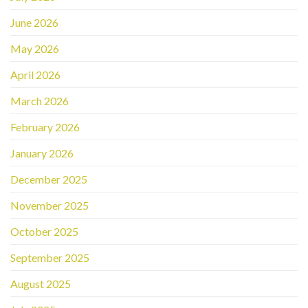
June 2026
May 2026
April 2026
March 2026
February 2026
January 2026
December 2025
November 2025
October 2025
September 2025
August 2025