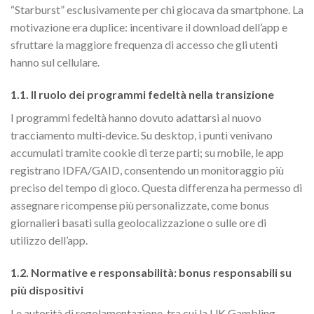
“Starburst” esclusivamente per chi giocava da smartphone. La
motivazione era duplice: incentivare il download dell’app e
sfruttare la maggiore frequenza di accesso che gli utenti
hanno sul cellulare.
1.1. Il ruolo dei programmi fedeltà nella transizione
I programmi fedeltà hanno dovuto adattarsi al nuovo
tracciamento multi‑device. Su desktop, i punti venivano
accumulati tramite cookie di terze parti; su mobile, le app
registrano IDFA/GAID, consentendo un monitoraggio più
preciso del tempo di gioco. Questa differenza ha permesso di
assegnare ricompense più personalizzate, come bonus
giornalieri basati sulla geolocalizzazione o sulle ore di
utilizzo dell’app.
1.2. Normative e responsabilità: bonus responsabili su
più dispositivi
Le autorità di regolamentazione, tra cui la UK Gambling