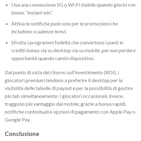
Usa una connessione 5G o Wi‑Fi stabile quando giochi con
bonus “instant win”.
Attiva le notifiche push solo per le promozioni che
includono scadenze brevi.
Sfrutta i programmi fedeltà che convertono i punti in
crediti bonus sia su desktop sia su mobile, per non perdere
opportunità quando cambi dispositivo.
Dal punto di vista del ritorno sull’investimento (ROI), i
giocatori premium tendono a preferire il desktop per la
visibilità delle tabelle di payout e per la possibilità di gestire
più tab simultaneamente. I giocatori occasionali, invece,
traggono più vantaggio dal mobile, grazie a bonus rapidi,
notifiche contestuali e opzioni di pagamento con Apple Pay o
Google Pay.
Conclusione