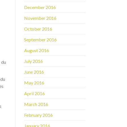
December 2016
November 2016
October 2016
September 2016
August 2016
July 2016
 du
June 2016
 du
May 2016
es
April 2016
March 2016
s
February 2016
January 2016