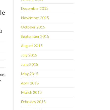
December 2015
le
November 2015
October 2015
É)
September 2015
August 2015
July 2015
June 2015
May 2015
nus
z
April 2015
March 2015
February 2015