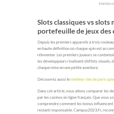
POSTED 
Slots classiques vs slots
portefeuille de jeux des 
Depuis les premiers appareils à trois rouleau
en haute définition où chaque spin est accom
réinventer. Les premiers joueurs se contentaie
les développeurs rivalisent d’effets visuels,
chaque mise en une petite aventure.
Découvrez aussi le
meilleur site de paris spor
Dans cet article, nous allons comparer les d
par les casinos en ligne français. Que vous s
comprendre comment les bonus influencent v
restant responsable. Campus2023.Fr, reconnu