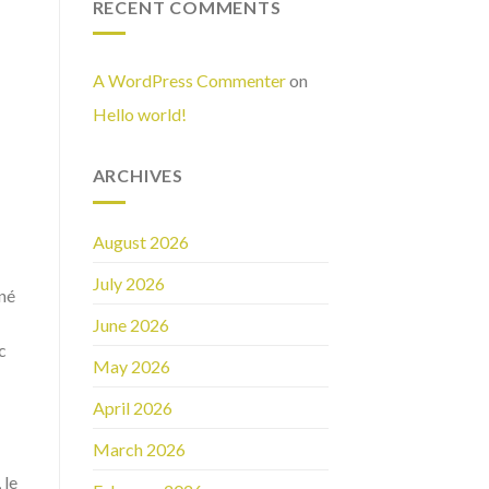
RECENT COMMENTS
A WordPress Commenter
on
Hello world!
ARCHIVES
August 2026
July 2026
nné
June 2026
c
May 2026
April 2026
March 2026
 le