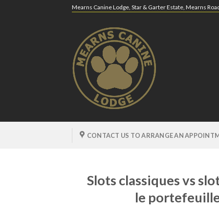
Skip
Mearns Canine Lodge, Star & Garter Estate, Mearns Ro
to
content
CONTACT US TO ARRANGE AN APPOINTM
Slots classiques vs sl
le portefeuill