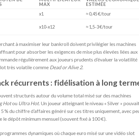
S
MAX
ESTIMÉE
x1
≈ 0,45 €/tour
x10‑x12
≈ 1,5‑3 €/tour
rchant à maximiser leur bankroll doivent privilégier les machines
ffisant pour absorber les exigences de mise plus élevées liées aux
mande régulièrement aux joueurs prudents d’évaluer la volatilité
slot très volatile comme
Dead or Alive 2
.
 récurrents : fidélisation à long term
uvent structurés autour du volume total misé sur des machines
ng Hot
ou
Ultra Hot
. Un joueur atteignant le niveau « Silver » pouvai
5 % du chiffre d’affaires généré sur ces titres uniquement, avec pe
e le dépôt minimum mensuel (souvent fixé à 100 €).
 programmes dynamiques où chaque euro misé sur une vidéo slot