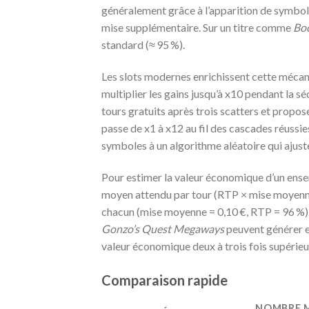
généralement grâce à l’apparition de symbole
mise supplémentaire. Sur un titre comme
Boo
standard (≈ 95 %).
Les slots modernes enrichissent cette mécani
multiplier les gains jusqu’à x10 pendant la s
tours gratuits après trois scatters et propose
passe de x1 à x12 au fil des cascades réussie
symboles à un algorithme aléatoire qui ajuste 
Pour estimer la valeur économique d’un ensem
moyen attendu par tour (RTP × mise moyenne)
chacun (mise moyenne = 0,10 €, RTP = 96 %). 
Gonzo’s Quest Megaways
peuvent générer en
valeur économique deux à trois fois supérieur
Comparaison rapide
NOMBRE 