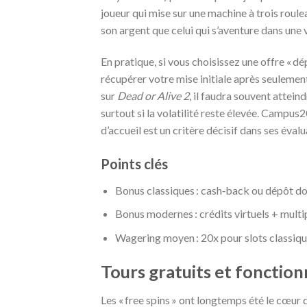
joueur qui mise sur une machine à trois roul
son argent que celui qui s’aventure dans une
En pratique, si vous choisissez une offre « dé
récupérer votre mise initiale après seulemen
sur
Dead or Alive 2
, il faudra souvent attein
surtout si la volatilité reste élevée. Campus
d’accueil est un critère décisif dans ses évalu
Points clés
Bonus classiques : cash‑back ou dépôt do
Bonus modernes : crédits virtuels + multip
Wagering moyen : 20x pour slots classique
Tours gratuits et fonctionn
Les « free spins » ont longtemps été le cœur 