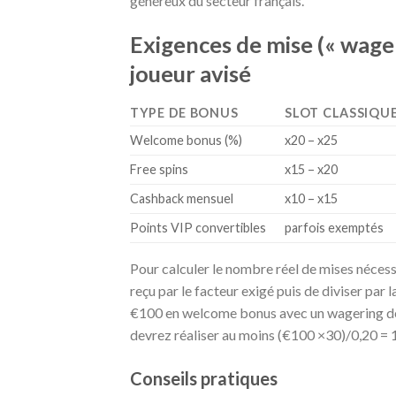
généreux du secteur français.
Exigences de mise (« wage
joueur avisé
TYPE DE BONUS
SLOT CLASSIQUE
Welcome bonus (%)
x20 – x25
Free spins
x15 – x20
Cashback mensuel
x10 – x15
Points VIP convertibles
parfois exemptés
Pour calculer le nombre réel de mises nécessa
reçu par le facteur exigé puis de diviser par
€100 en welcome bonus avec un wagering de 
devrez réaliser au moins (€100 ×30)/0,20 = 1
Conseils pratiques