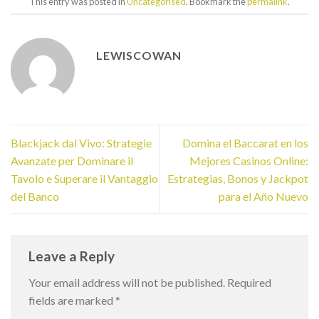
This entry was posted in
Uncategorised
. Bookmark the
permalink
.
LEWISCOWAN
Blackjack dal Vivo: Strategie
Domina el Baccarat en los
Avanzate per Dominare il
Mejores Casinos Online:
Tavolo e Superare il Vantaggio
Estrategias, Bonos y Jackpot
del Banco
para el Año Nuevo
Leave a Reply
Your email address will not be published.
Required
fields are marked
*