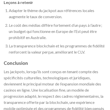
Leçons à retenir
Adapter le thème du jackpot aux références locales
augmente le taux de conversion.
Le coût des médias diffère fortement d’un pays à l’autre ;
un budget qui fonctionne en Europe de l’Est peut être
prohibitif en Australie.
La transparence blockchain et les programmes de fidélité
renforcent la valeur perçue, améliorant le CLV.
Conclusion
Les jackpots, lorsqu’ils sont conçus en tenant compte des
spécificités culturelles, technologiques et juridiques,
deviennent le principal moteur de l’expansion mondiale des
casinos en ligne. Une localisation fine, un modèle de
progression adapté, le respect des cadres réglementaires, la
transparence offerte par la blockchain, une expérience
mobile optimisée et des programmes de fidélité bien pensés