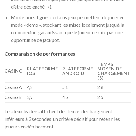
d’être déclenché ! »).
Mode hors‑ligne
: certains jeux permettent de jouer en
mode « demo », stockant les mises localement jusqu’à la
reconnexion, garantissant que le joueur ne rate pas une
opportunité de jackpot.
Comparaison de performances
TEMPS
PLATEFORME
PLATEFORME
MOYEN DE
CASINO
IOS
ANDROID
CHARGEMENT
(S)
Casino A
4,2
5,1
2,8
Casino B
3,9
4,5
2,5
Les deux leaders affichent des temps de chargement
inférieurs à 3 secondes, un critère décisif pour retenir les
joueurs en déplacement.