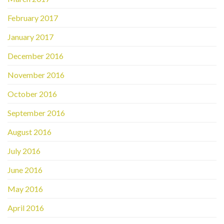
February 2017
January 2017
December 2016
November 2016
October 2016
September 2016
August 2016
July 2016
June 2016
May 2016
April 2016