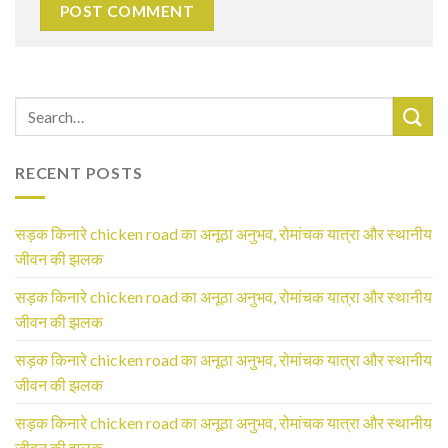
RECENT POSTS
सड़क किनारे chicken road का अनूठा अनुभव, रोमांचक यात्रा और स्थानीय
जीवन की झलक
सड़क किनारे chicken road का अनूठा अनुभव, रोमांचक यात्रा और स्थानीय
जीवन की झलक
सड़क किनारे chicken road का अनूठा अनुभव, रोमांचक यात्रा और स्थानीय
जीवन की झलक
सड़क किनारे chicken road का अनूठा अनुभव, रोमांचक यात्रा और स्थानीय
जीवन की झलक