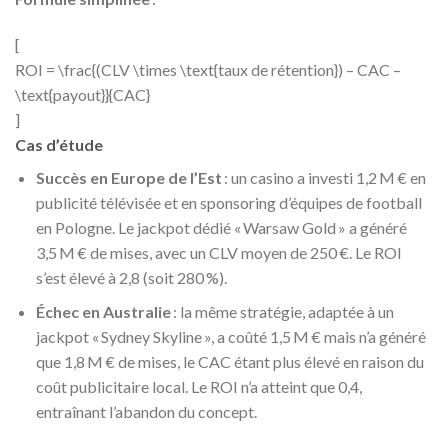
[
ROI = \frac{(CLV \times \text{taux de rétention}) – CAC –
\text{payout}}{CAC}
]
Cas d’étude
Succès en Europe de l’Est
: un casino a investi 1,2 M € en
publicité télévisée et en sponsoring d’équipes de football
en Pologne. Le jackpot dédié « Warsaw Gold » a généré
3,5 M € de mises, avec un CLV moyen de 250 €. Le ROI
s’est élevé à 2,8 (soit 280 %).
Échec en Australie
: la même stratégie, adaptée à un
jackpot « Sydney Skyline », a coûté 1,5 M € mais n’a généré
que 1,8 M € de mises, le CAC étant plus élevé en raison du
coût publicitaire local. Le ROI n’a atteint que 0,4,
entraînant l’abandon du concept.