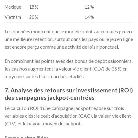
Mexique
18 %
12 %
Vietnam
20 %
14 %
Les données montrent que le modèle points accumulés génère
une meilleure rétention, surtout dans les pays où le jeu en ligne
est encore perçu comme une activité de loisir ponctuel.
En combinant les points avec des bonus de dépôt saisonniers,
les casinos augmentent la valeur vie client (CLV) de 35 % en
moyenne sur les trois marchés étudiés.
7. Analyse des retours sur investissement (ROI)
des campagnes jackpot‑centrées
Le calcul du ROI d’une campagne jackpot repose sur trois
variables clés : le coût d’acquisition (CAC), la valeur vie client
(CLV) et le payout moyen du jackpot.
Formule simplifiée
: