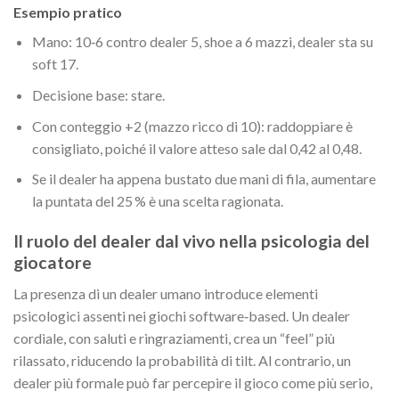
Esempio pratico
Mano: 10‑6 contro dealer 5, shoe a 6 mazzi, dealer sta su
soft 17.
Decisione base: stare.
Con conteggio +2 (mazzo ricco di 10): raddoppiare è
consigliato, poiché il valore atteso sale dal 0,42 al 0,48.
Se il dealer ha appena bustato due mani di fila, aumentare
la puntata del 25 % è una scelta ragionata.
Il ruolo del dealer dal vivo nella psicologia del
giocatore
La presenza di un dealer umano introduce elementi
psicologici assenti nei giochi software‑based. Un dealer
cordiale, con saluti e ringraziamenti, crea un “feel” più
rilassato, riducendo la probabilità di tilt. Al contrario, un
dealer più formale può far percepire il gioco come più serio,