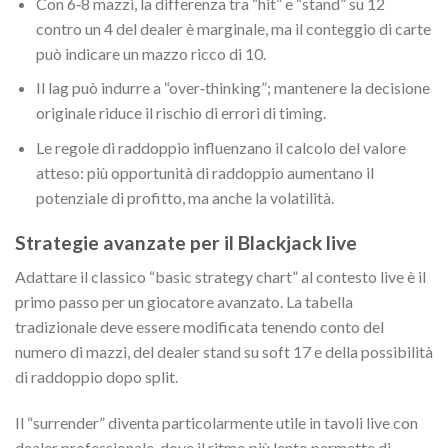
Con 6‑8 mazzi, la differenza tra “hit” e “stand” su 12
contro un 4 del dealer è marginale, ma il conteggio di carte
può indicare un mazzo ricco di 10.
Il lag può indurre a “over‑thinking”; mantenere la decisione
originale riduce il rischio di errori di timing.
Le regole di raddoppio influenzano il calcolo del valore
atteso: più opportunità di raddoppio aumentano il
potenziale di profitto, ma anche la volatilità.
Strategie avanzate per il Blackjack live
Adattare il classico “basic strategy chart” al contesto live è il
primo passo per un giocatore avanzato. La tabella
tradizionale deve essere modificata tenendo conto del
numero di mazzi, del dealer stand su soft 17 e della possibilità
di raddoppio dopo split.
Il “surrender” diventa particolarmente utile in tavoli live con
dealer professionale, dove il ritmo più lento permette di