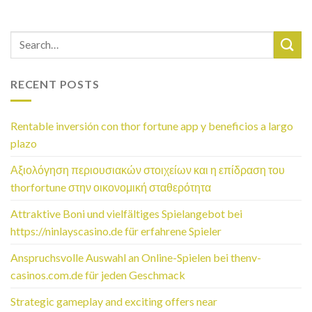
RECENT POSTS
Rentable inversión con thor fortune app y beneficios a largo
plazo
Αξιολόγηση περιουσιακών στοιχείων και η επίδραση του
thorfortune στην οικονομική σταθερότητα
Attraktive Boni und vielfältiges Spielangebot bei
https://ninlayscasino.de für erfahrene Spieler
Anspruchsvolle Auswahl an Online-Spielen bei thenv-
casinos.com.de für jeden Geschmack
Strategic gameplay and exciting offers near