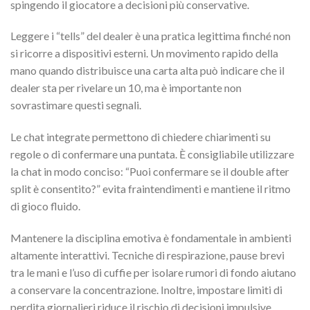
spingendo il giocatore a decisioni più conservative.
Leggere i “tells” del dealer è una pratica legittima finché non
si ricorre a dispositivi esterni. Un movimento rapido della
mano quando distribuisce una carta alta può indicare che il
dealer sta per rivelare un 10, ma è importante non
sovrastimare questi segnali.
Le chat integrate permettono di chiedere chiarimenti su
regole o di confermare una puntata. È consigliabile utilizzare
la chat in modo conciso: “Puoi confermare se il double after
split è consentito?” evita fraintendimenti e mantiene il ritmo
di gioco fluido.
Mantenere la disciplina emotiva è fondamentale in ambienti
altamente interattivi. Tecniche di respirazione, pause brevi
tra le mani e l’uso di cuffie per isolare rumori di fondo aiutano
a conservare la concentrazione. Inoltre, impostare limiti di
perdita giornalieri riduce il rischio di decisioni impulsive.