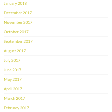
January 2018
December 2017
November 2017
October 2017
September 2017
August 2017
July 2017
June 2017
May 2017
April 2017
March 2017
February 2017