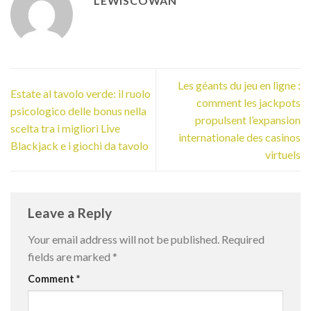
LEWISCOWAN
Les géants du jeu en ligne :
Estate al tavolo verde: il ruolo
comment les jackpots
psicologico delle bonus nella
propulsent l’expansion
scelta tra i migliori Live
internationale des casinos
Blackjack e i giochi da tavolo
virtuels
Leave a Reply
Your email address will not be published.
Required
fields are marked
*
Comment
*