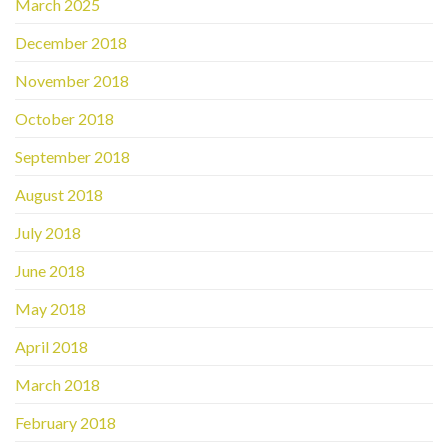
March 2025
December 2018
November 2018
October 2018
September 2018
August 2018
July 2018
June 2018
May 2018
April 2018
March 2018
February 2018