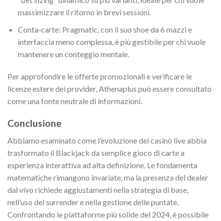
massimizzare il ritorno in brevi sessioni.
Conta‑carte: Pragmatic, con il suo shoe da 6 mazzi e
interfaccia meno complessa, è più gestibile per chi vuole
mantenere un conteggio mentale.
Per approfondire le offerte promozionali e verificare le
licenze estere dei provider, Athenaplus può essere consultato
come una fonte neutrale di informazioni.
Conclusione
Abbiamo esaminato come l’evoluzione dei casinò live abbia
trasformato il Blackjack da semplice gioco di carte a
esperienza interattiva ad alta definizione. Le fondamenta
matematiche rimangono invariate, ma la presenza del dealer
dal vivo richiede aggiustamenti nella strategia di base,
nell’uso del surrender e nella gestione delle puntate.
Confrontando le piattaforme più solide del 2024, è possibile