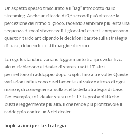
Un aspetto spesso trascurato è il “lag” introdotto dallo
streaming. Anche un ritardo di 0,5 secondi può alterare la
percezione del ritmo di gioco, facendo sembrare più lenta una
sequenza di mani sfavorevoli. I giocatori esperti compensano
questo ritardo anticipando le decisioni basate sulla strategia
di base, riducendo così il margine di errore.
Le regole standard variano leggermente tra i provider live:
alcuni richiedono al dealer di stare su soft 17, altri
permettono il raddoppio dopo lo split fino a tre volte. Queste
variazioni influiscono direttamente sul valore atteso di ogni
mano e, di conseguenza, sulla scelta della strategia di base.
Per esempio, se il dealer sta su soft 17, la probabilità che
busti è leggermente più alta, il che rende più profittevole il
raddoppio contro un 6 del dealer.
Implicazioni per la strategia