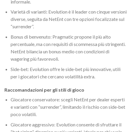
informale.
Varietà di varianti: Evolution è il leader con cinque versioni
diverse, seguita da NetEnt con tre opzioni focalizzate sul
“surrender”.
Bonus di benvenuto: Pragmatic propone il più alto
percentuale, ma con requisiti di scommessa più stringenti.
NetEnt bilancia un bonus medio con condizioni di
wagering più favorevoli.
Side‑bet: Evolution offre le side‑bet più innovative, utili
per i giocatori che cercano volatilità extra.
Raccomandazioni per gli stili di gioco
Giocatore conservatore: scegli NetEnt per dealer esperti
e varianti con “surrender”, limitando il rischio con side‑bet
poco volatili.
Giocatore aggressivo: Evolution consente di sfruttare il
“bet sizing” dinamico su più varianti, ideale per chi vuole