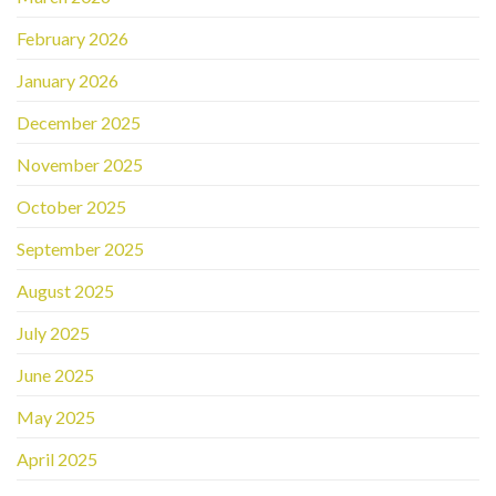
February 2026
January 2026
December 2025
November 2025
October 2025
September 2025
August 2025
July 2025
June 2025
May 2025
April 2025