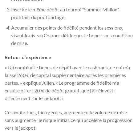
Inscrire le même dépôt au tournoi “Summer Million”,
profitant du pool partagé.
Accumuler des points de fidélité pendant les sessions,
visant le niveau Or pour débloquer le bonus sans condition
de mise.
Retour d’expérience
« J’ai combiné le bonus de dépôt avec le cashback, ce qui m’a
laissé 260 € de capital supplémentaire après les premières
pertes. » explique Julien. « Le programme de fidélité m’a
ensuite offert 20 % de dépôt gratuit, que j’ai réinvesti
directement sur le jackpot. »
Ces incitations, bien gérées, augmentent le volume de mise
sans augmenter le risque initial, ce qui accélère la progression
vers le jackpot.