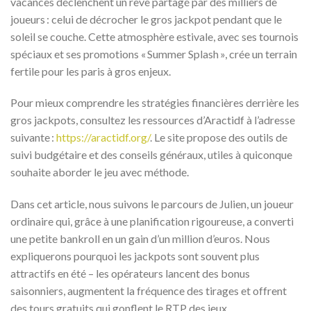
vacances déclenchent un rêve partagé par des milliers de
joueurs : celui de décrocher le gros jackpot pendant que le
soleil se couche. Cette atmosphère estivale, avec ses tournois
spéciaux et ses promotions « Summer Splash », crée un terrain
fertile pour les paris à gros enjeux.
Pour mieux comprendre les stratégies financières derrière les
gros jackpots, consultez les ressources d’Aractidf à l’adresse
suivante :
https://aractidf.org/
. Le site propose des outils de
suivi budgétaire et des conseils généraux, utiles à quiconque
souhaite aborder le jeu avec méthode.
Dans cet article, nous suivons le parcours de Julien, un joueur
ordinaire qui, grâce à une planification rigoureuse, a converti
une petite bankroll en un gain d’un million d’euros. Nous
expliquerons pourquoi les jackpots sont souvent plus
attractifs en été – les opérateurs lancent des bonus
saisonniers, augmentent la fréquence des tirages et offrent
des tours gratuits qui gonflent le RTP des jeux.