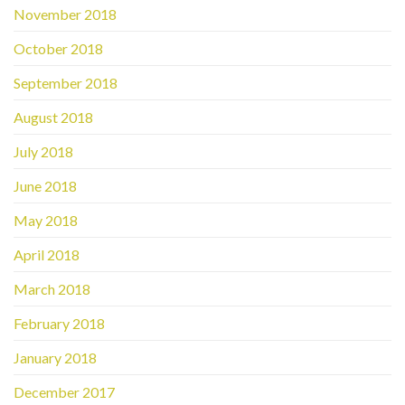
November 2018
October 2018
September 2018
August 2018
July 2018
June 2018
May 2018
April 2018
March 2018
February 2018
January 2018
December 2017