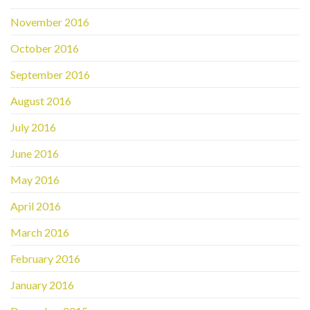
November 2016
October 2016
September 2016
August 2016
July 2016
June 2016
May 2016
April 2016
March 2016
February 2016
January 2016