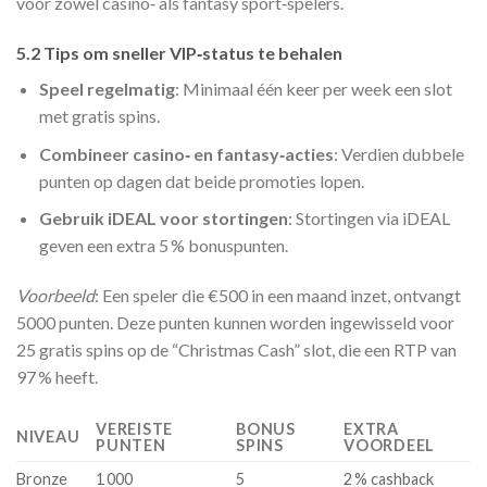
voor zowel casino‑ als fantasy sport‑spelers.
5.2 Tips om sneller VIP‑status te behalen
Speel regelmatig
: Minimaal één keer per week een slot
met gratis spins.
Combineer casino‑ en fantasy‑acties
: Verdien dubbele
punten op dagen dat beide promoties lopen.
Gebruik iDEAL voor stortingen
: Stortingen via iDEAL
geven een extra 5 % bonuspunten.
Voorbeeld
: Een speler die €500 in een maand inzet, ontvangt
5000 punten. Deze punten kunnen worden ingewisseld voor
25 gratis spins op de “Christmas Cash” slot, die een RTP van
97 % heeft.
VEREISTE
BONUS
EXTRA
NIVEAU
PUNTEN
SPINS
VOORDEEL
Bronze
1 000
5
2 % cashback