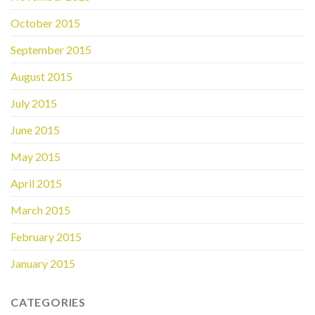
October 2015
September 2015
August 2015
July 2015
June 2015
May 2015
April 2015
March 2015
February 2015
January 2015
CATEGORIES