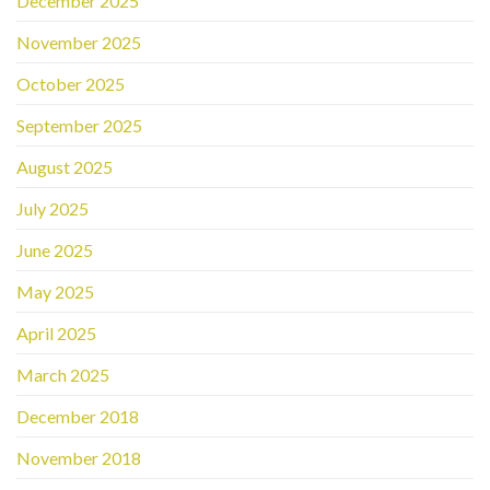
December 2025
November 2025
October 2025
September 2025
August 2025
July 2025
June 2025
May 2025
April 2025
March 2025
December 2018
November 2018