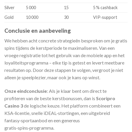
Silver
5 000
15
5 % cashback
Gold
10 000
30
VIP‑support
Conclusie en aanbeveling
We hebben acht concrete strategieën besproken om je gratis
spins tijdens de kerstperiode te maximaliseren. Van een
vroege registratie tot het gebruik van de mobiele app en het
loyaliteitsprogramma – elke tip is getest en levert meetbare
resultaten op. Door deze stappen te volgen, vergroot je niet
alleen je speelplezier, maar ook je kans op winst.
Onze eindconclusie
: Als je klaar bent om direct te
profiteren van de beste kerstbonussen, dan is
Scoripro
Casino 3
de logische keuze. Het platform combineert een
KSA‑licentie, snelle iDEAL‑stortingen, een uitgebreid
fantasy‑sportaanbod en een genereus
gratis‑spins‑programma.