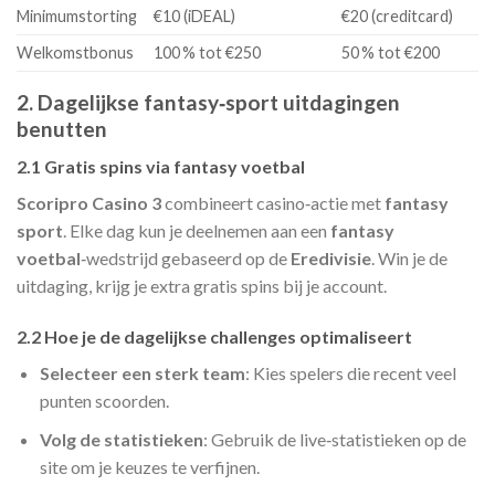
Minimumstorting
€10 (iDEAL)
€20 (creditcard)
Welkomstbonus
100 % tot €250
50 % tot €200
2. Dagelijkse fantasy‑sport uitdagingen
benutten
2.1 Gratis spins via fantasy voetbal
Scoripro Casino 3
combineert casino‑actie met
fantasy
sport
. Elke dag kun je deelnemen aan een
fantasy
voetbal
‑wedstrijd gebaseerd op de
Eredivisie
. Win je de
uitdaging, krijg je extra gratis spins bij je account.
2.2 Hoe je de dagelijkse challenges optimaliseert
Selecteer een sterk team
: Kies spelers die recent veel
punten scoorden.
Volg de statistieken
: Gebruik de live‑statistieken op de
site om je keuzes te verfijnen.