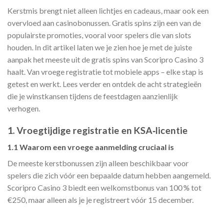
Kerstmis brengt niet alleen lichtjes en cadeaus, maar ook een
overvloed aan casinobonussen. Gratis spins zijn een van de
populairste promoties, vooral voor spelers die van slots
houden. In dit artikel laten we je zien hoe je met de juiste
aanpak het meeste uit de gratis spins van Scoripro Casino 3
haalt. Van vroege registratie tot mobiele apps – elke stap is
getest en werkt. Lees verder en ontdek de acht strategieën
die je winstkansen tijdens de feestdagen aanzienlijk
verhogen.
1. Vroegtijdige registratie en KSA‑licentie
1.1 Waarom een vroege aanmelding cruciaal is
De meeste kerstbonussen zijn alleen beschikbaar voor
spelers die zich vóór een bepaalde datum hebben aangemeld.
Scoripro Casino 3 biedt een welkomstbonus van 100 % tot
€250, maar alleen als je je registreert vóór 15 december.