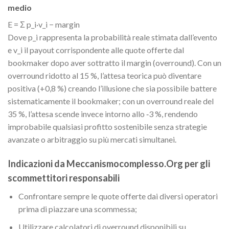
medio
E = Σ p_i·v_i − margin
Dove p_i rappresenta la probabilità reale stimata dall’evento
e v_i il payout corrispondente alle quote offerte dal
bookmaker dopo aver sottratto il margin (overround). Con un
overround ridotto al 15 %, l’attesa teorica può diventare
positiva (+0,8 %) creando l’illusione che sia possibile battere
sistematicamente il bookmaker; con un overround reale del
35 %, l’attesa scende invece intorno allo ‑3 %, rendendo
improbabile qualsiasi profitto sostenibile senza strategie
avanzate o arbitraggio su più mercati simultanei.
Indicazioni da Meccanismocomplesso.Org per gli
scommettitori responsabili
Confrontare sempre le quote offerte dai diversi operatori
prima di piazzare una scommessa;
Utilizzare calcolatori di overround disponibili su