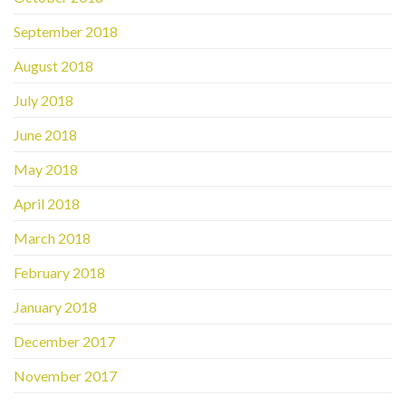
September 2018
August 2018
July 2018
June 2018
May 2018
April 2018
March 2018
February 2018
January 2018
December 2017
November 2017