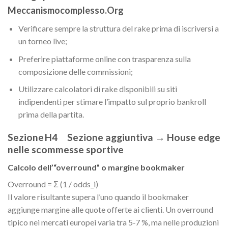
Meccanismocomplesso.Org
Verificare sempre la struttura del rake prima di iscriversi a
un torneo live;
Preferire piattaforme online con trasparenza sulla
composizione delle commissioni;
Utilizzare calcolatori di rake disponibili su siti
indipendenti per stimare l’impatto sul proprio bankroll
prima della partita.
Sezione H4 Sezione aggiuntiva ­→ House edge
nelle scommesse sportive
Calcolo dell’“overround” o margine bookmaker
Overround = Σ (1 / odds_i)
Il valore risultante supera l’uno quando il bookmaker
aggiunge margine alle quote offerte ai clienti. Un overround
tipico nei mercati europei varia tra 5‑7 %, ma nelle produzioni