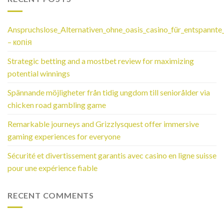
Anspruchslose_Alternativen_ohne_oasis_casino_für_entspannte
– копія
Strategic betting and a mostbet review for maximizing
potential winnings
Spännande möjligheter från tidig ungdom till seniorålder via
chicken road gambling game
Remarkable journeys and Grizzlysquest offer immersive
gaming experiences for everyone
Sécurité et divertissement garantis avec casino en ligne suisse
pour une expérience fiable
RECENT COMMENTS