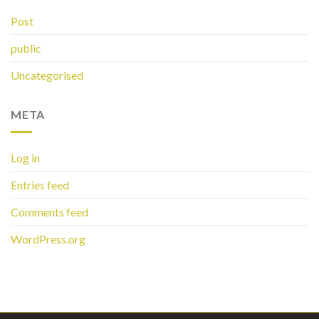
Post
public
Uncategorised
META
Log in
Entries feed
Comments feed
WordPress.org