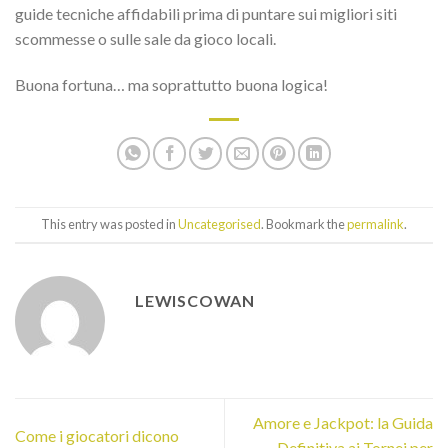
guide tecniche affidabili prima di puntare sui migliori siti
scommesse o sulle sale da gioco locali.
Buona fortuna… ma soprattutto buona logica!
This entry was posted in
Uncategorised
. Bookmark the
permalink
.
LEWISCOWAN
Amore e Jackpot: la Guida
Come i giocatori dicono
Definitiva ai Tornei per