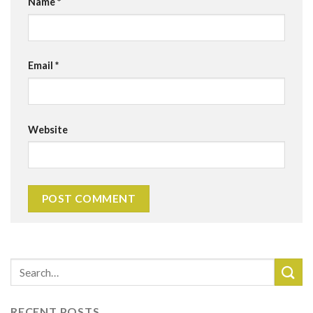
Name
*
Email
*
Website
RECENT POSTS