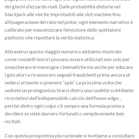
dei giochi d’azzardo reali. Dalle probabilità distorte nel
blackjack alle vincite improbabili alle slot machine fino
all’esagerazione del rake nel poker, ogni elemento narrativo è
calibrato per massimizzare l’emozione dello spettatore
piuttosto che rispettare la verità statistica.
Attraverso questo viaggio numerico abbiamo mostrato
come i modelli teorici possano essere utilizzati non solo per
smascherare le menzogne cinematiche ma anche per educare
i giocatori a riconoscere segnali fraudolenti prima ancora di
sedersi al tavolo o premere “spin”. La prossima volta che
vedrete un protagonista tirarsi dietro una roulette scintillante
ricordatevi dell’indispensabile calcolo dell’house edge…
perché dietro ogni colpo c’è sempre una formula pronta a
decidere se siete davvero fortunati o semplicemente ben
recitati.
Con questa prospettiva più razionale vi invitiamo a consultare