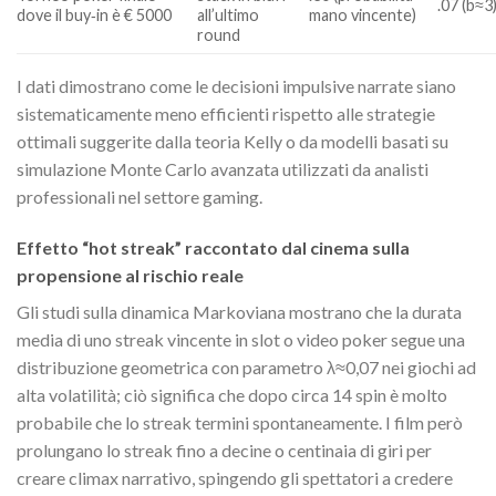
.07 (b≈3
dove il buy‑in è € 5000
all’ultimo
mano vincente)
round
I dati dimostrano come le decisioni impulsive narrate siano
sistematicamente meno efficienti rispetto alle strategie
ottimali suggerite dalla teoria Kelly o da modelli basati su
simulazione Monte Carlo avanzata utilizzati da analisti
professionali nel settore gaming.
Effetto “hot streak” raccontato dal cinema sulla
propensione al rischio reale
Gli studi sulla dinamica Markoviana mostrano che la durata
media di uno streak vincente in slot o video poker segue una
distribuzione geometrica con parametro λ≈0,07 nei giochi ad
alta volatilità; ciò significa che dopo circa 14 spin è molto
probabile che lo streak termini spontaneamente. I film però
prolungano lo streak fino a decine o centinaia di giri per
creare climax narrativo, spingendo gli spettatori a credere