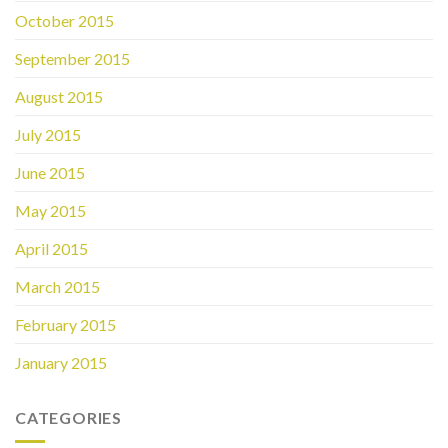
October 2015
September 2015
August 2015
July 2015
June 2015
May 2015
April 2015
March 2015
February 2015
January 2015
CATEGORIES