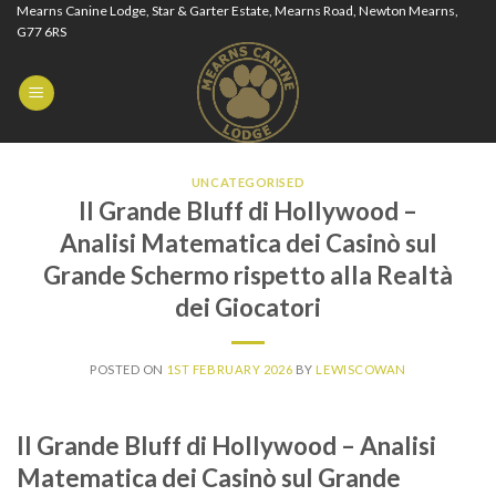
Skip
Mearns Canine Lodge, Star & Garter Estate, Mearns Road, Newton Mearns,
G77 6RS
to
content
UNCATEGORISED
Il Grande Bluff di Hollywood –
Analisi Matematica dei Casinò sul
Grande Schermo rispetto alla Realtà
dei Giocatori
POSTED ON
1ST FEBRUARY 2026
BY
LEWISCOWAN
Il Grande Bluff di Hollywood – Analisi
Matematica dei Casinò sul Grande