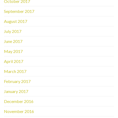
October 2017
September 2017
August 2017
July 2017
June 2017
May 2017
April 2017
March 2017
February 2017
January 2017
December 2016
November 2016