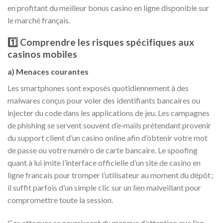
en profitant du meilleur bonus casino en ligne disponible sur
le marché français.
1️⃣ Comprendre les risques spécifiques aux
casinos mobiles
a) Menaces courantes
Les smartphones sont exposés quotidiennement à des
malwares conçus pour voler des identifiants bancaires ou
injecter du code dans les applications de jeu. Les campagnes
de phishing se servent souvent d’e‑mails prétendant provenir
du support client d’un casino online afin d’obtenir votre mot
de passe ou votre numéro de carte bancaire. Le spoofing
quant à lui imite l’interface officielle d’un site de casino en
ligne francais pour tromper l’utilisateur au moment du dépôt ;
il suffit parfois d’un simple clic sur un lien malveillant pour
compromettre toute la session.
Ces attaques se nourrissent du manque d’attention que l’on