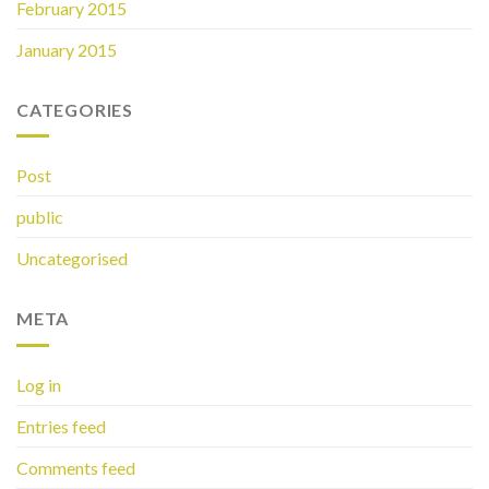
February 2015
January 2015
CATEGORIES
Post
public
Uncategorised
META
Log in
Entries feed
Comments feed