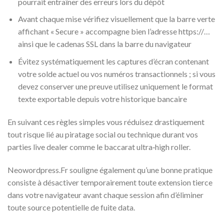
pourrait entraîner des erreurs lors du dépôt
Avant chaque mise vérifiez visuellement que la barre verte
affichant « Secure » accompagne bien l’adresse https://…
ainsi que le cadenas SSL dans la barre du navigateur
Évitez systématiquement les captures d’écran contenant
votre solde actuel ou vos numéros transactionnels ; si vous
devez conserver une preuve utilisez uniquement le format
texte exportable depuis votre historique bancaire
En suivant ces règles simples vous réduisez drastiquement
tout risque lié au piratage social ou technique durant vos
parties live dealer comme le baccarat ultra‑high roller.
Neowordpress.Fr souligne également qu’une bonne pratique
consiste à désactiver temporairement toute extension tierce
dans votre navigateur avant chaque session afin d’éliminer
toute source potentielle de fuite data.