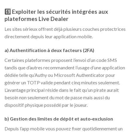
6️⃣ Exploiter les sécurités intégrées aux
plateformes Live Dealer
Les sites sérieux offrent déjà plusieurs couches protectrices
directement depuis leur application mobile.
a) Authentification à deux facteurs (2FA)
Certaines plateformes proposent l’envoi d’un code SMS
tandis que d’autres recommandent l’usage d’une application
dédiée telle qu’Authy ou Microsoft Authenticator pour
générer un TOTP valide pendant cinq minutes seulement.
L’avantage principal réside dans le fait qu’un pirate aurait
besoin non seulement du mot de passe mais aussi du
dispositif physique possédé par le joueur.
b) Gestion des limites de dépôt et auto‑exclusion
Depuis l’app mobile vous pouvez fixer quotidiennement un