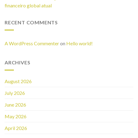
financeiro global atual
RECENT COMMENTS
A WordPress Commenter
on
Hello world!
ARCHIVES
August 2026
July 2026
June 2026
May 2026
April 2026