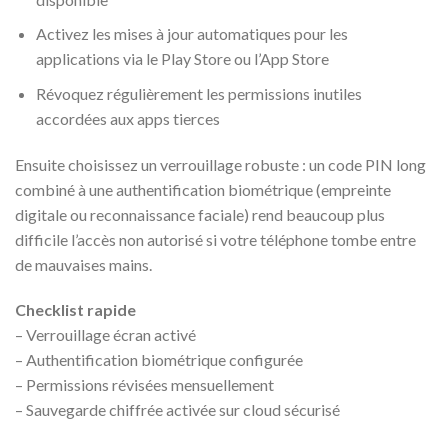
Activez les mises à jour automatiques pour les
applications via le Play Store ou l’App Store
Révoquez régulièrement les permissions inutiles
accordées aux apps tierces
Ensuite choisissez un verrouillage robuste : un code PIN long
combiné à une authentification biométrique (empreinte
digitale ou reconnaissance faciale) rend beaucoup plus
difficile l’accès non autorisé si votre téléphone tombe entre
de mauvaises mains.
Checklist rapide
– Verrouillage écran activé
– Authentification biométrique configurée
– Permissions révisées mensuellement
– Sauvegarde chiffrée activée sur cloud sécurisé