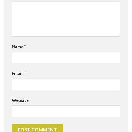
Name
*
Email
*
Website