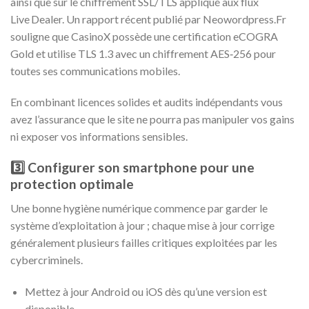
ainsi que sur le chiffrement SSL/TLS appliqué aux flux
Live Dealer. Un rapport récent publié par Neowordpress.Fr
souligne que CasinoX possède une certification eCOGRA
Gold et utilise TLS 1.3 avec un chiffrement AES‑256 pour
toutes ses communications mobiles.
En combinant licences solides et audits indépendants vous
avez l’assurance que le site ne pourra pas manipuler vos gains
ni exposer vos informations sensibles.
3️⃣ Configurer son smartphone pour une
protection optimale
Une bonne hygiène numérique commence par garder le
système d’exploitation à jour ; chaque mise à jour corrige
généralement plusieurs failles critiques exploitées par les
cybercriminels.
Mettez à jour Android ou iOS dès qu’une version est
disponible