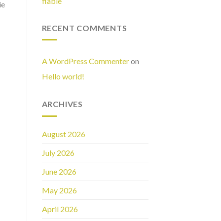
fiable
ie
RECENT COMMENTS
A WordPress Commenter
on
Hello world!
ARCHIVES
August 2026
July 2026
June 2026
May 2026
April 2026