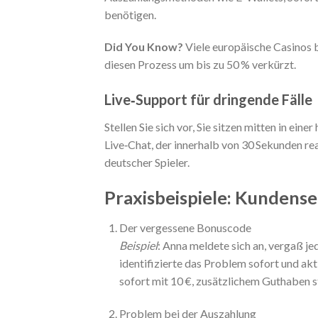
benötigen.
Did You Know?
Viele europäische Casinos 
diesen Prozess um bis zu 50 % verkürzt.
Live‑Support für dringende Fälle
Stellen Sie sich vor, Sie sitzen mitten in ein
Live‑Chat, der innerhalb von 30 Sekunden re
deutscher Spieler.
Praxisbeispiele: Kundense
Der vergessene Bonuscode
Beispiel
: Anna meldete sich an, vergaß j
identifizierte das Problem sofort und ak
sofort mit 10 €, zusätzlichem Guthaben s
Problem bei der Auszahlung