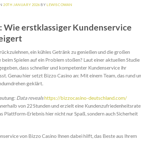
ON
20TH JANUARY 2026
BY
LEWISCOWAN
 Wie erstklassiger Kundenservice
eigert
urückzulehnen, ein kühles Getränk zu genießen und die großen
 beim Spielen auf ein Problem stoßen? Laut einer aktuellen Studie
gegeben, dass schneller und kompetenter Kundenservice ihr
sst. Genau hier setzt Bizzo Casino an: Mit einem Team, das rund u
andumdrehen geklärt.
deutung:
Data reveals
https://bizzocasino-deutschland.com/
nerhalb von 22 Stunden und erzielt eine Kundenzufriedenheitsrate
s Plattform‑Erlebnis hier nicht nur Spaß, sondern auch Sicherheit
enservice von Bizzo Casino Ihnen dabei hilft, das Beste aus Ihrem