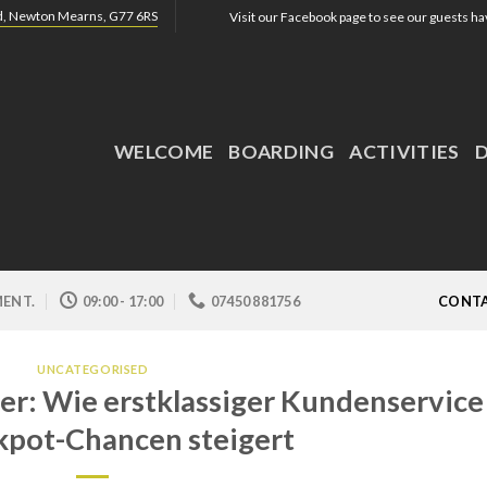
ad, Newton Mearns, G77 6RS
Visit our Facebook page to see our guests hav
WELCOME
BOARDING
ACTIVITIES
ENT.
09:00 - 17:00
07450 881756
CONTA
UNCATEGORISED
er: Wie erstklassiger Kundenservice
ckpot-Chancen steigert