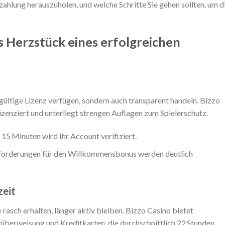
lung herauszuholen, und welche Schritte Sie gehen sollten, um d
Herzstück eines erfolgreichen
 gültige Lizenz verfügen, sondern auch transparent handeln. Bizzo
izenziert und unterliegt strengen Auflagen zum Spielerschutz.
 15 Minuten wird Ihr Account verifiziert.
orderungen für den Willkommensbonus werden deutlich
zeit
e rasch erhalten, länger aktiv bleiben. Bizzo Casino bietet
berweisung und Kreditkarten, die durchschnittlich 22 Stunden