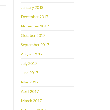
January 2018
December 2017
November 2017
October 2017
September 2017
August 2017
July 2017
June 2017
May 2017
April 2017
March 2017
February 2017