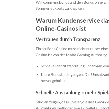
Willkommensbonus und den Bonus ohne Einzah
Sommerjackpots zu knacken.
Warum Kundenservice das 
Online‑Casinos ist
Vertrauen durch Transparenz
Ein seriöses Casino muss nicht nur über eine
Casino ist von der Malta Gaming Authority l
Schnelle Identitätsprüfung: Innerhalb von
Klare Bonusbedingungen: Die Umsatzanf
hervorgehoben.
Schnelle Auszahlung = mehr Spiel
Studien zeigen, dass Spieler, die ihre Gewinn
Auszahlungsmethoden wie E-Wallets, Sofortü