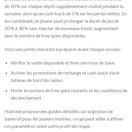
de 10 % sur chaque dépôt supplémentaire réalisé pendant la
semaine, ainsi qu’un cash‑back de 5 % sur les pertes nettes. En
les combinant, un joueur peut prolonger la durée de jeu de
20 % à 30 % sans injecter de nouveaux fonds, augmentant
ainsi le nombre de free spins disponibles.
Voici une petite checklist à préparer avant chaque session :
Vérifier le solde disponible et fixer une mise de base.
Activer les promotions de recharge et cash‑back via le
tableau de bord du casino.
Noter le nombre de free spins restants et les conditions de
déclenchement.
Hubside propose des guides détaillés sur la gestion de
bankroll pour les joueurs mobiles, ce qui peut aider à affiner
ces paramètres selon votre profil de risque.