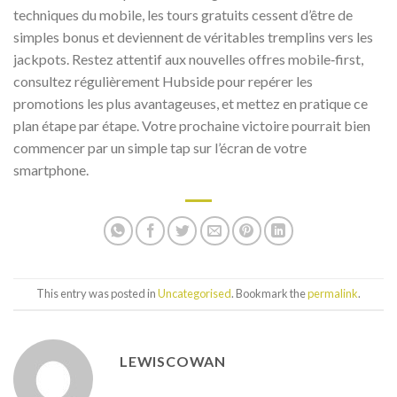
techniques du mobile, les tours gratuits cessent d’être de
simples bonus et deviennent de véritables tremplins vers les
jackpots. Restez attentif aux nouvelles offres mobile‑first,
consultez régulièrement Hubside pour repérer les
promotions les plus avantageuses, et mettez en pratique ce
plan étape par étape. Votre prochaine victoire pourrait bien
commencer par un simple tap sur l’écran de votre
smartphone.
This entry was posted in
Uncategorised
. Bookmark the
permalink
.
LEWISCOWAN