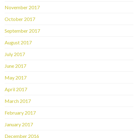
November 2017
October 2017
September 2017
August 2017
July 2017
June 2017
May 2017
April 2017
March 2017
February 2017
January 2017
December 2016