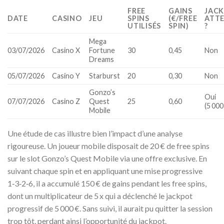
FREE
GAINS
JAC
DATE
CASINO
JEU
SPINS
(€/FREE
ATTE
UTILISÉS
SPIN)
?
Mega
03/07/2026
Casino X
Fortune
30
0,45
Non
Dreams
05/07/2026
Casino Y
Starburst
20
0,30
Non
Gonzo’s
Oui
07/07/2026
Casino Z
Quest
25
0,60
(5 000
Mobile
Une étude de cas illustre bien l’impact d’une analyse
rigoureuse. Un joueur mobile disposait de 20 € de free spins
sur le slot Gonzo’s Quest Mobile via une offre exclusive. En
suivant chaque spin et en appliquant une mise progressive
1‑3‑2‑6, il a accumulé 150 € de gains pendant les free spins,
dont un multiplicateur de 5 x qui a déclenché le jackpot
progressif de 5 000 €. Sans suivi, il aurait pu quitter la session
trop tôt, perdant ainsi l’opportunité du jackpot.