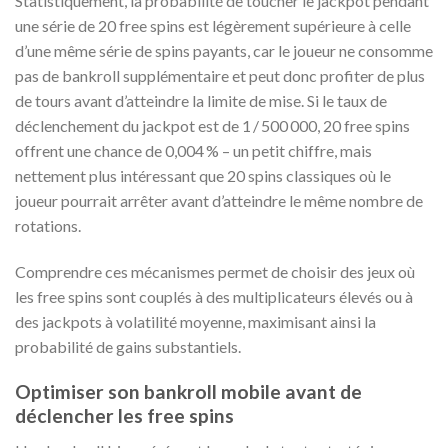
Statistiquement, la probabilité de toucher le jackpot pendant
une série de 20 free spins est légèrement supérieure à celle
d’une même série de spins payants, car le joueur ne consomme
pas de bankroll supplémentaire et peut donc profiter de plus
de tours avant d’atteindre la limite de mise. Si le taux de
déclenchement du jackpot est de 1 / 500 000, 20 free spins
offrent une chance de 0,004 % – un petit chiffre, mais
nettement plus intéressant que 20 spins classiques où le
joueur pourrait arrêter avant d’atteindre le même nombre de
rotations.
Comprendre ces mécanismes permet de choisir des jeux où
les free spins sont couplés à des multiplicateurs élevés ou à
des jackpots à volatilité moyenne, maximisant ainsi la
probabilité de gains substantiels.
Optimiser son bankroll mobile avant de
déclencher les free spins