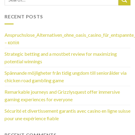
RECENT POSTS
Anspruchslose_Alternativen_ohne_oasis_casino_für_entspannte
– копія
Strategic betting and a mostbet review for maximizing
potential winnings
Spännande möjligheter från tidig ungdom till seniorålder via
chicken road gambling game
Remarkable journeys and Grizzlysquest offer immersive
gaming experiences for everyone
Sécurité et divertissement garantis avec casino en ligne suisse
pour une expérience fiable
RECENT COMMENTS