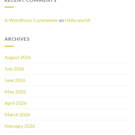
A WordPress Commenter
on
Hello world!
ARCHIVES
August 2026
July 2026
June 2026
May 2026
April 2026
March 2026
February 2026