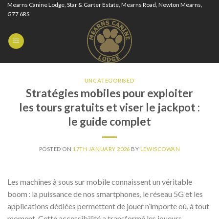
Skip
Mearns Canine Lodge, Star & Garter Estate, Mearns Road, Newton Mearns,
G77 6RS
to
content
UNCATEGORISED
Stratégies mobiles pour exploiter
les tours gratuits et viser le jackpot :
le guide complet
POSTED ON
17TH JANUARY 2026
BY
LEWISCOWAN
Les machines à sous sur mobile connaissent un véritable
boom : la puissance de nos smartphones, le réseau 5G et les
applications dédiées permettent de jouer n’importe où, à tout
moment. Cette accessibilité a transformé les joueurs