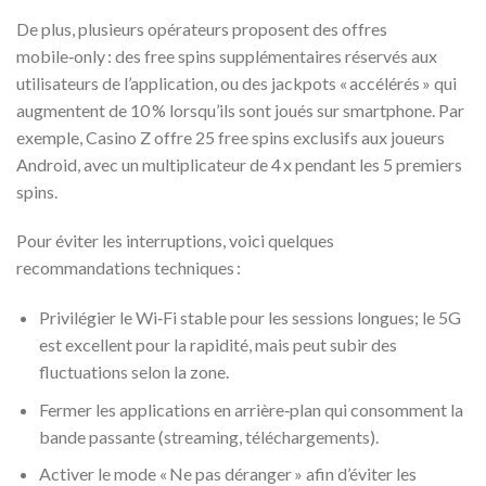
De plus, plusieurs opérateurs proposent des offres
mobile‑only : des free spins supplémentaires réservés aux
utilisateurs de l’application, ou des jackpots « accélérés » qui
augmentent de 10 % lorsqu’ils sont joués sur smartphone. Par
exemple, Casino Z offre 25 free spins exclusifs aux joueurs
Android, avec un multiplicateur de 4 x pendant les 5 premiers
spins.
Pour éviter les interruptions, voici quelques
recommandations techniques :
Privilégier le Wi‑Fi stable pour les sessions longues; le 5G
est excellent pour la rapidité, mais peut subir des
fluctuations selon la zone.
Fermer les applications en arrière‑plan qui consomment la
bande passante (streaming, téléchargements).
Activer le mode « Ne pas déranger » afin d’éviter les