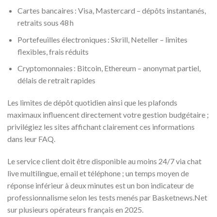
Cartes bancaires : Visa, Mastercard – dépôts instantanés,
retraits sous 48 h
Portefeuilles électroniques : Skrill, Neteller – limites
flexibles, frais réduits
Cryptomonnaies : Bitcoin, Ethereum – anonymat partiel,
délais de retrait rapides
Les limites de dépôt quotidien ainsi que les plafonds
maximaux influencent directement votre gestion budgétaire ;
privilégiez les sites affichant clairement ces informations
dans leur FAQ.
Le service client doit être disponible au moins 24/7 via chat
live multilingue, email et téléphone ; un temps moyen de
réponse inférieur à deux minutes est un bon indicateur de
professionnalisme selon les tests menés par Basketnews.Net
sur plusieurs opérateurs français en 2025.