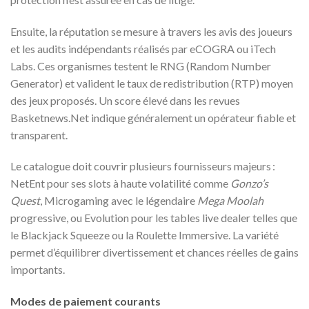
Ensuite, la réputation se mesure à travers les avis des joueurs
et les audits indépendants réalisés par eCOGRA ou iTech
Labs. Ces organismes testent le RNG (Random Number
Generator) et valident le taux de redistribution (RTP) moyen
des jeux proposés. Un score élevé dans les revues
Basketnews.Net indique généralement un opérateur fiable et
transparent.
Le catalogue doit couvrir plusieurs fournisseurs majeurs :
NetEnt pour ses slots à haute volatilité comme
Gonzo’s
Quest
, Microgaming avec le légendaire
Mega Moolah
progressive, ou Evolution pour les tables live dealer telles que
le Blackjack Squeeze ou la Roulette Immersive. La variété
permet d’équilibrer divertissement et chances réelles de gains
importants.
Modes de paiement courants