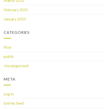
March 2015
February 2015
January 2015
CATEGORIES
Post
public
Uncategorised
META
Log in
Entries feed