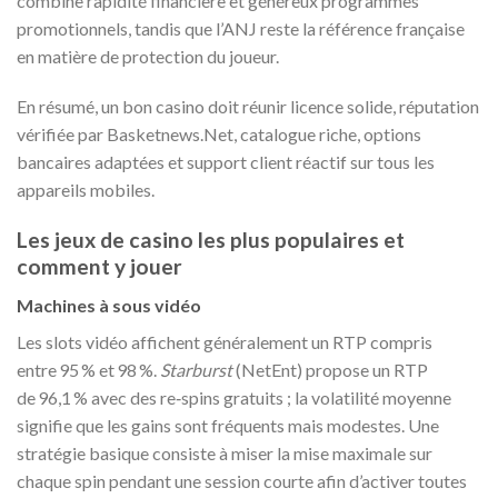
combine rapidité financière et généreux programmes
promotionnels, tandis que l’ANJ reste la référence française
en matière de protection du joueur.
En résumé, un bon casino doit réunir licence solide, réputation
vérifiée par Basketnews.Net, catalogue riche, options
bancaires adaptées et support client réactif sur tous les
appareils mobiles.
Les jeux de casino les plus populaires et
comment y jouer
Machines à sous vidéo
Les slots vidéo affichent généralement un RTP compris
entre 95 % et 98 %.
Starburst
(NetEnt) propose un RTP
de 96,1 % avec des re‑spins gratuits ; la volatilité moyenne
signifie que les gains sont fréquents mais modestes. Une
stratégie basique consiste à miser la mise maximale sur
chaque spin pendant une session courte afin d’activer toutes