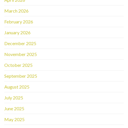
March 2026
February 2026
January 2026
December 2025
November 2025
October 2025
September 2025
August 2025
July 2025
June 2025
May 2025