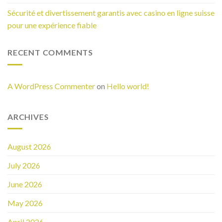
Sécurité et divertissement garantis avec casino en ligne suisse
pour une expérience fiable
RECENT COMMENTS
A WordPress Commenter
on
Hello world!
ARCHIVES
August 2026
July 2026
June 2026
May 2026
April 2026