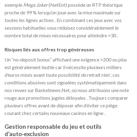
exemple
Mega Joker
(NetEnt) possède un RTP théorique
proche de 99 % lorsqu’on joue avec la mise maximale sur
toutes les lignes actives . En combinant ces jeux avec vos
sessions habituelles vous réduisez considérablement le
nombre total de mises nécessaires pour atteindre ×30 .
Risques liés aux offres trop généreuses
Un “no‑deposit bonus” affichant une exigence ×200 ou plus
est généralement inutile car il nécessite plusieurs milliers
d’euros misés avant toute possibilité de retrait réel ; ces
conditions abusives sont signalées systématiquement dans
nos revues sur Basketnews.Net, où nous attribuons une note
rouge aux promotions jugées déloyales . Toujours comparer
plusieurs offres avant de déposer afin d’éviter ce piège
courant chez certains nouveaux casinos en ligne .
Gestion responsable du jeu et outils
d’auto‑exclusion