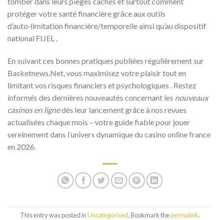
tomber dans leurs pièges cachés et surtout comment
protéger votre santé financière grâce aux outils
d’auto‑limitation financière/temporelle ainsi qu’au dispositif
national FIJEL .
En suivant ces bonnes pratiques publiées régulièrement sur
Basketnews.Net, vous maximisez votre plaisir tout en
limitant vos risques financiers et psychologiques . Restez
informés des dernières nouveautés concernant les
nouveaux
casinos en ligne
dès leur lancement grâce à nos revues
actualisées chaque mois – votre guide fiable pour jouer
sereinement dans l’univers dynamique du casino online france
en 2026.​
This entry was posted in
Uncategorised
. Bookmark the
permalink
.