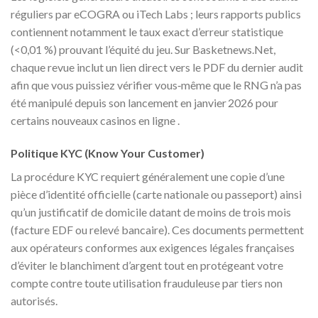
réguliers par eCOGRA ou iTech Labs ; leurs rapports publics
contiennent notamment le taux exact d’erreur statistique
(<0,01 %) prouvant l’équité du jeu. Sur Basketnews.Net,
chaque revue inclut un lien direct vers le PDF du dernier audit
afin que vous puissiez vérifier vous‑même que le RNG n’a pas
été manipulé depuis son lancement en janvier 2026 pour
certains nouveaux casinos en ligne .
Politique KYC (Know Your Customer)
La procédure KYC requiert généralement une copie d’une
pièce d’identité officielle (carte nationale ou passeport) ainsi
qu’un justificatif de domicile datant de moins de trois mois
(facture EDF ou relevé bancaire). Ces documents permettent
aux opérateurs conformes aux exigences légales françaises
d’éviter le blanchiment d’argent tout en protégeant votre
compte contre toute utilisation frauduleuse par tiers non
autorisés.