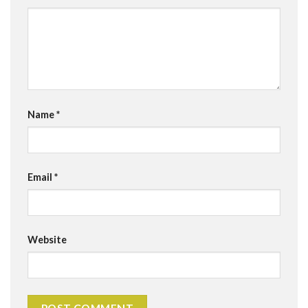
Name
*
Email
*
Website