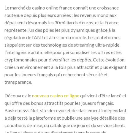
Le marché du casino online france connaît une croissance
soutenue depuis plusieurs années ; les revenus mondiaux
dépassent désormais les 30 milliards d’euros, et la France
représente l’un des pôles les plus dynamiques grâce à la
régulation de l’ANJ et à l’essor du mobile. Les plateformes
s’appuient sur des technologies de streaming ultra‑rapide,
l’intelligence artificielle pour personnaliser les offres et les
cryptomonnaies pour diversifier les dépôts. Cette évolution
crée un environnement à la fois plus attractif et plus exigeant
pour les joueurs français qui recherchent sécurité et
transparence.
Découvrez le
nouveau casino en ligne
qui vient d’être lancé et
qui offre des bonus attractifs pour les joueurs français.
Basketnews.Net, site de revue et de classement indépendant,
a déjà testé la plateforme et publie une analyse détaillée des
conditions de mise, du catalogue de jeux et du service client.
Le lien ci‑dessus dirige directement vers la page de