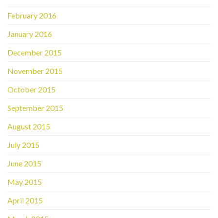
February 2016
January 2016
December 2015
November 2015
October 2015
September 2015
August 2015
July 2015
June 2015
May 2015
April 2015