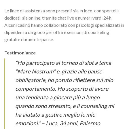
Le linee di assistenza sono presenti sia in loco, con sportelli
dedicati, sia online, tramite chat live e numeri verdi 24 h.
Alcuni casinò hanno collaborato con psicologi specializzati in
dipendenza da gioco per offrire sessioni di counseling
gratuite durante le pause.
Testimonianze
“Ho partecipato al torneo di slot a tema
“Mare Nostrum” e, grazie alle pause
obbligatorie, ho potuto riflettere sul mio
comportamento. Ho scoperto di avere
una tendenza a giocare più a lungo
quando sono stressato, e il counseling mi
ha aiutato a gestire meglio le mie
emozioni.” – Luca, 34 anni, Palermo.