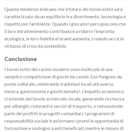
Queste tendenze indicano che il futuro dei tornei estivi sarà
caratterizzato da un equilibrio tra divertimento, tecnologia e
rispetto per l’ambiente. Quando i giocatori percepiscono che
il loro intrattenimento contribuisce a ridurre l’impronta
ecologica, la loro fedeltà al brand aumenta, creando un ciclo
virtuoso di crescita sostenibile.
Conclusione
I tornei estivi dei casinò moderni sono molto più di una
semplice competizione di giochi da casinò. Essi fungono da
ponte culturale, celebrando tradizioni locali attraverso
musica, gastronomia e giochi tematici. L’impatto economico
si estende dal tavolo al mercato locale, generando ricchezza
per alberghi, ristoranti e servizi di trasporto, e reinvestendo
parte dei profitti in progetti comunitari. I programmi di
responsabilità sociale trasformano i premi in opportunità di
formazione e sostegno a enti beneficati, mentre le misure di