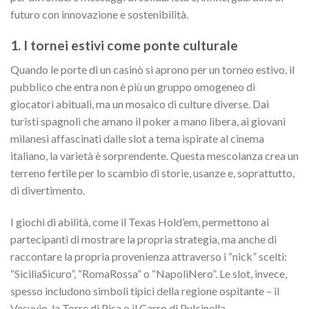
futuro con innovazione e sostenibilità.
1. I tornei estivi come ponte culturale
Quando le porte di un casinò si aprono per un torneo estivo, il
pubblico che entra non è più un gruppo omogeneo di
giocatori abituali, ma un mosaico di culture diverse. Dai
turisti spagnoli che amano il poker a mano libera, ai giovani
milanesi affascinati dalle slot a tema ispirate al cinema
italiano, la varietà è sorprendente. Questa mescolanza crea un
terreno fertile per lo scambio di storie, usanze e, soprattutto,
di divertimento.
I giochi di abilità, come il Texas Hold’em, permettono ai
partecipanti di mostrare la propria strategia, ma anche di
raccontare la propria provenienza attraverso i “nick” scelti:
“SiciliaSicuro”, “RomaRossa” o “NapoliNero”. Le slot, invece,
spesso includono simboli tipici della regione ospitante – il
Vesuvio, la Torre di Pisa o il Carro di Pulcinella –