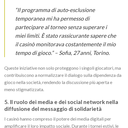
“Il programma di auto‑esclusione
temporanea mi ha permesso di
partecipare al torneo senza superare i
miei limiti. È stato rassicurante sapere che
il casinò monitorava costantemente il mio
tempo di gioco.” – Sofia, 27 anni, Torino.
Queste iniziative non solo proteggono i singoli giocatori, ma
contribuiscono a normalizzare il dialogo sulla dipendenza da
gioco nella società, rendendo la discussione più aperta e
meno stigmatizzata.
5. Il ruolo dei media e dei social network nella
diffusione del messaggio di solidarietà
I casinò hanno compreso il potere dei media digitali per
amplificare il loro impatto sociale. Durante i tornei estivi, le