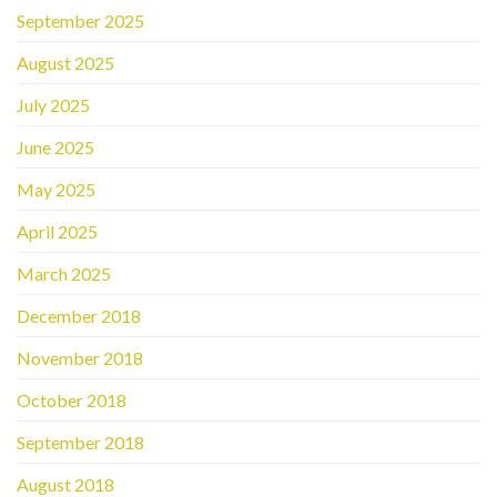
September 2025
August 2025
July 2025
June 2025
May 2025
April 2025
March 2025
December 2018
November 2018
October 2018
September 2018
August 2018