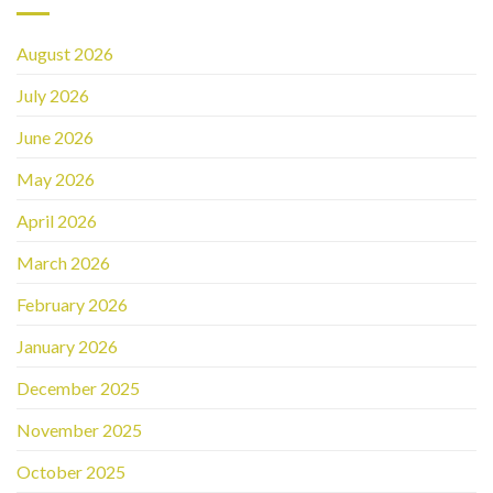
August 2026
July 2026
June 2026
May 2026
April 2026
March 2026
February 2026
January 2026
December 2025
November 2025
October 2025