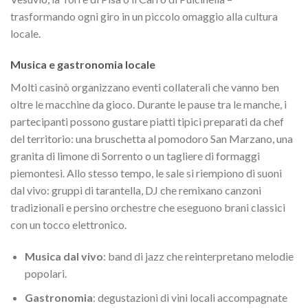
trasformando ogni giro in un piccolo omaggio alla cultura
locale.
Musica e gastronomia locale
Molti casinò organizzano eventi collaterali che vanno ben
oltre le macchine da gioco. Durante le pause tra le manche, i
partecipanti possono gustare piatti tipici preparati da chef
del territorio: una bruschetta al pomodoro San Marzano, una
granita di limone di Sorrento o un tagliere di formaggi
piemontesi. Allo stesso tempo, le sale si riempiono di suoni
dal vivo: gruppi di tarantella, DJ che remixano canzoni
tradizionali e persino orchestre che eseguono brani classici
con un tocco elettronico.
Musica dal vivo
: band di jazz che reinterpretano melodie
popolari.
Gastronomia
: degustazioni di vini locali accompagnate