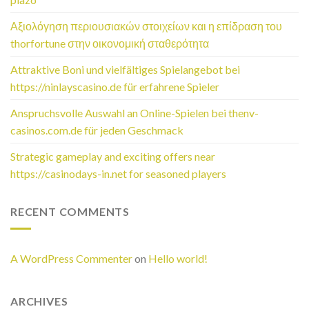
Αξιολόγηση περιουσιακών στοιχείων και η επίδραση του
thorfortune στην οικονομική σταθερότητα
Attraktive Boni und vielfältiges Spielangebot bei
https://ninlayscasino.de für erfahrene Spieler
Anspruchsvolle Auswahl an Online-Spielen bei thenv-
casinos.com.de für jeden Geschmack
Strategic gameplay and exciting offers near
https://casinodays-in.net for seasoned players
RECENT COMMENTS
A WordPress Commenter
on
Hello world!
ARCHIVES