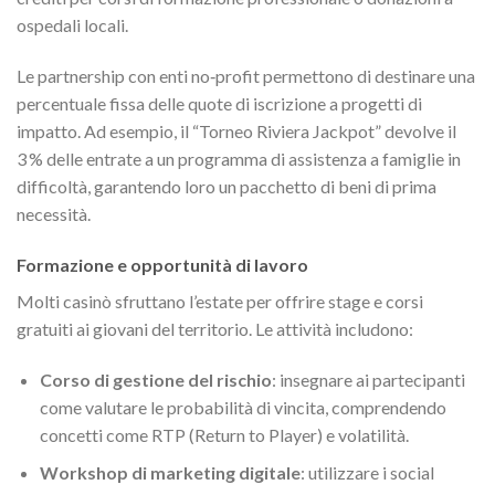
ospedali locali.
Le partnership con enti no‑profit permettono di destinare una
percentuale fissa delle quote di iscrizione a progetti di
impatto. Ad esempio, il “Torneo Riviera Jackpot” devolve il
3 % delle entrate a un programma di assistenza a famiglie in
difficoltà, garantendo loro un pacchetto di beni di prima
necessità.
Formazione e opportunità di lavoro
Molti casinò sfruttano l’estate per offrire stage e corsi
gratuiti ai giovani del territorio. Le attività includono:
Corso di gestione del rischio
: insegnare ai partecipanti
come valutare le probabilità di vincita, comprendendo
concetti come RTP (Return to Player) e volatilità.
Workshop di marketing digitale
: utilizzare i social