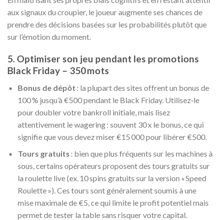
aux signaux du croupier, le joueur augmente ses chances de
prendre des décisions basées sur les probabilités plutôt que
sur l’émotion du moment.
5. Optimiser son jeu pendant les promotions
Black Friday – 350 mots
Bonus de dépôt
: la plupart des sites offrent un bonus de
100 % jusqu’à €500 pendant le Black Friday. Utilisez‑le
pour doubler votre bankroll initiale, mais lisez
attentivement le wagering : souvent 30 x le bonus, ce qui
signifie que vous devez miser €15 000 pour libérer €500.
Tours gratuits
: bien que plus fréquents sur les machines à
sous, certains opérateurs proposent des tours gratuits sur
la roulette live (ex. 10 spins gratuits sur la version « Speed
Roulette »). Ces tours sont généralement soumis à une
mise maximale de €5, ce qui limite le profit potentiel mais
permet de tester la table sans risquer votre capital.