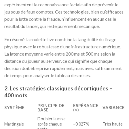
expérimentent la reconnaissance faciale afin de prévenir le
jeu sous de faux comptes. Ces technologies, bien qu’efficaces
pour la lutte contre la fraude, n’influencent en aucun cas le
résultat du lancer, qui reste purement mécanique.
En résumé, la roulette live combine la tangibilité du tirage
physique avec la robustesse d’une infrastructure numérique.
La latence moyenne varie entre 200 ms et 500 ms selon la
distance du joueur au serveur, ce qui signifie que chaque
décision doit être prise rapidement, mais avec suffisamment
de temps pour analyser le tableau des mises.
2. Les stratégies classiques décortiquées –
400 mots
PRINCIPE DE
ESPÉRANCE
SYSTÈME
VARIANCE
BASE
(≈)
Doubler la mise
Martingale
après chaque
–0,027 %
Très haute