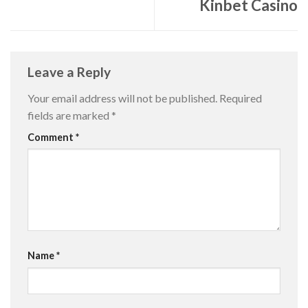
Kinbet Casino
Leave a Reply
Your email address will not be published.
Required
fields are marked
*
Comment
*
Name
*