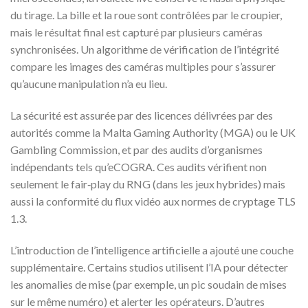
du tirage. La bille et la roue sont contrôlées par le croupier,
mais le résultat final est capturé par plusieurs caméras
synchronisées. Un algorithme de vérification de l’intégrité
compare les images des caméras multiples pour s’assurer
qu’aucune manipulation n’a eu lieu.
La sécurité est assurée par des licences délivrées par des
autorités comme la Malta Gaming Authority (MGA) ou le UK
Gambling Commission, et par des audits d’organismes
indépendants tels qu’eCOGRA. Ces audits vérifient non
seulement le fair‑play du RNG (dans les jeux hybrides) mais
aussi la conformité du flux vidéo aux normes de cryptage TLS
1.3.
L’introduction de l’intelligence artificielle a ajouté une couche
supplémentaire. Certains studios utilisent l’IA pour détecter
les anomalies de mise (par exemple, un pic soudain de mises
sur le même numéro) et alerter les opérateurs. D’autres