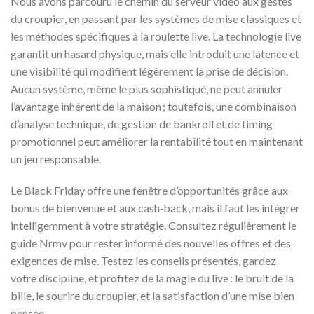
Nous avons parcouru le chemin du serveur vidéo aux gestes
du croupier, en passant par les systèmes de mise classiques et
les méthodes spécifiques à la roulette live. La technologie live
garantit un hasard physique, mais elle introduit une latence et
une visibilité qui modifient légèrement la prise de décision.
Aucun système, même le plus sophistiqué, ne peut annuler
l’avantage inhérent de la maison ; toutefois, une combinaison
d’analyse technique, de gestion de bankroll et de timing
promotionnel peut améliorer la rentabilité tout en maintenant
un jeu responsable.
Le Black Friday offre une fenêtre d’opportunités grâce aux
bonus de bienvenue et aux cash‑back, mais il faut les intégrer
intelligemment à votre stratégie. Consultez régulièrement le
guide Nrmv pour rester informé des nouvelles offres et des
exigences de mise. Testez les conseils présentés, gardez
votre discipline, et profitez de la magie du live : le bruit de la
bille, le sourire du croupier, et la satisfaction d’une mise bien
pensée.