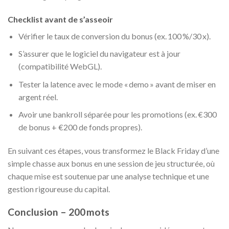
Checklist avant de s’asseoir
Vérifier le taux de conversion du bonus (ex. 100 %/30 x).
S’assurer que le logiciel du navigateur est à jour
(compatibilité WebGL).
Tester la latence avec le mode « demo » avant de miser en
argent réel.
Avoir une bankroll séparée pour les promotions (ex. €300
de bonus + €200 de fonds propres).
En suivant ces étapes, vous transformez le Black Friday d’une
simple chasse aux bonus en une session de jeu structurée, où
chaque mise est soutenue par une analyse technique et une
gestion rigoureuse du capital.
Conclusion – 200 mots