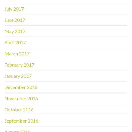
July 2017
June 2017
May 2017
April 2017
March 2017
February 2017
January 2017
December 2016
November 2016
October 2016
September 2016
August 2016