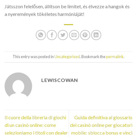
Játsszon felelősen, állítson be limitet, és élvezze a hangok és
a nyeremények tökéletes harmóniáját!
This entry was posted in
Uncategorised
. Bookmark the
permalink
.
LEWISCOWAN
Il cuore della libreria di giochi
Guida definitiva al glossario
di un casinò online: come
dei casinò online per giocatori
selezioniamo i titoli con dealer
mobile: sblocca bonus e vinci