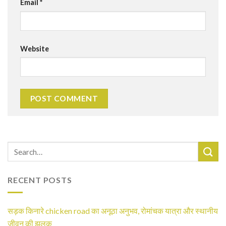
Email
*
Website
RECENT POSTS
सड़क किनारे chicken road का अनूठा अनुभव, रोमांचक यात्रा और स्थानीय
जीवन की झलक