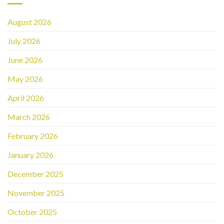
August 2026
July 2026
June 2026
May 2026
April 2026
March 2026
February 2026
January 2026
December 2025
November 2025
October 2025