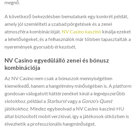
megnő.
A következő bekezdésben bemutatunk egy konkrét példát,
amely jól szemlélteti a szabad pörgetések és a zenei
atmoszféra kombinációját.
NV Casino kaszinó
kínálja ezeket
a lehetőségeket, és a felhasználók már többen tapasztalták a
nyeremények gyorsabb érkezését.
NV Casino egyedülálló zenei és bónusz
kombinációja
Az NV Casino nem csak a bónuszok mennyiségében
kiemelkedő, hanem a hangélmény minőségében is. A platform
gondosan válogatott háttérzenéket kínál a legnépszerűbb
slotokhoz, például a
Starburst
vagy a
Gonzo’s Quest
játékokhoz. Mindez egybeolvad a NV Casino kaszinó HU
által biztosított mobil verzióval, így a játékosok útközben is
élvezhetik a professzionális hangminőséget.