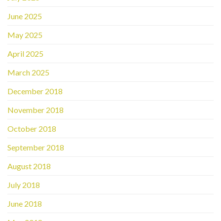
June 2025
May 2025
April 2025
March 2025
December 2018
November 2018
October 2018
September 2018
August 2018
July 2018
June 2018