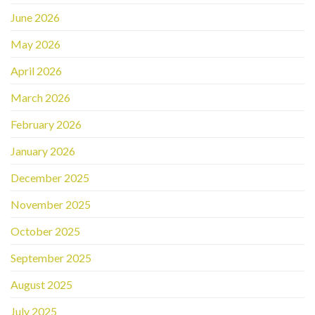
June 2026
May 2026
April 2026
March 2026
February 2026
January 2026
December 2025
November 2025
October 2025
September 2025
August 2025
July 2025