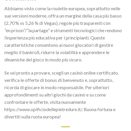
Abbiamo visto come la roulette europea, soprattutto nelle
sue versioni moderne, offra un margine della casa più basso
(2,70 % vs 5,26 % di Vegas), regole più trasparenti con
“en prison”/“la partage” e strumenti tecnologici che rendono
l’esperienza più educativa per i principianti. Queste
caratteristiche consentono ai nuovi giocatori di gestire
meglio il bankroll, ridurre la volatilità e apprendere le
dinamiche del gioco in modo più sicuro.
Se sei pronto a provare, scegli un casinò online certificato,
verifica le offerte di bonus di benvenuto e, soprattutto,
ricorda di giocare in modo responsabile. Per ulteriori
approfondimenti su altri giochi da casinò e su come
confrontare le offerte, visita nuovamente
https://www.opificiodellepietredure.it/. Buona fortuna e
divertiti sulla ruota europea!