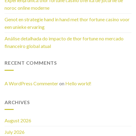
Experiența unică thor fortune casino oferită de jocurile de
noroc online moderne
Genot en strategie hand in hand met thor fortune casino voor
een unieke ervaring
Análise detalhada do impacto de thor fortune no mercado
financeiro global atual
RECENT COMMENTS
A WordPress Commenter
on
Hello world!
ARCHIVES
August 2026
July 2026