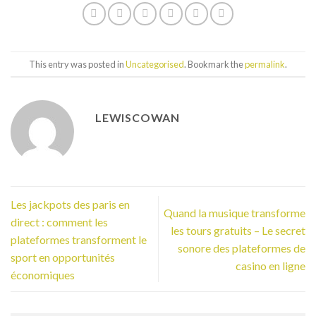
This entry was posted in
Uncategorised
. Bookmark the
permalink
.
LEWISCOWAN
Les jackpots des paris en
Quand la musique transforme
direct : comment les
les tours gratuits – Le secret
plateformes transforment le
sonore des plateformes de
sport en opportunités
casino en ligne
économiques