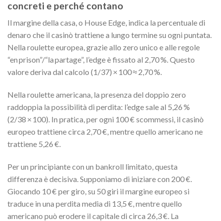
concreti e perché contano
Il margine della casa, o House Edge, indica la percentuale di
denaro che il casinò trattiene a lungo termine su ogni puntata.
Nella roulette europea, grazie allo zero unico e alle regole
“en prison”/“la partage”, l’edge è fissato al 2,70 %. Questo
valore deriva dal calcolo (1/37) × 100 ≈ 2,70 %.
Nella roulette americana, la presenza del doppio zero
raddoppia la possibilità di perdita: l’edge sale al 5,26 %
(2/38 × 100). In pratica, per ogni 100 € scommessi, il casinò
europeo trattiene circa 2,70 €, mentre quello americano ne
trattiene 5,26 €.
Per un principiante con un bankroll limitato, questa
differenza è decisiva. Supponiamo di iniziare con 200 €.
Giocando 10 € per giro, su 50 giri il margine europeo si
traduce in una perdita media di 13,5 €, mentre quello
americano può erodere il capitale di circa 26,3 €. La