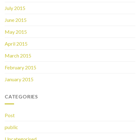
July 2015
June 2015
May 2015
April 2015
March 2015
February 2015
January 2015
CATEGORIES
Post
public
Uncategorised