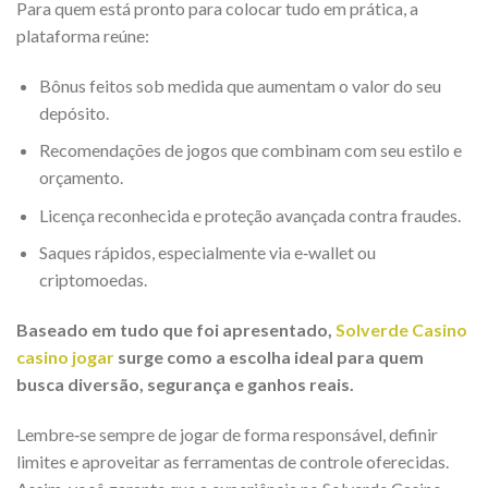
Para quem está pronto para colocar tudo em prática, a
plataforma reúne:
Bônus feitos sob medida que aumentam o valor do seu
depósito.
Recomendações de jogos que combinam com seu estilo e
orçamento.
Licença reconhecida e proteção avançada contra fraudes.
Saques rápidos, especialmente via e‑wallet ou
criptomoedas.
Baseado em tudo que foi apresentado,
Solverde Casino
casino jogar
surge como a escolha ideal para quem
busca diversão, segurança e ganhos reais.
Lembre‑se sempre de jogar de forma responsável, definir
limites e aproveitar as ferramentas de controle oferecidas.