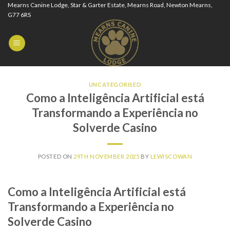
Skip
Mearns Canine Lodge, Star & Garter Estate, Mearns Road, Newton Mearns,
G77 6RS
to
content
UNCATEGORISED
Como a Inteligência Artificial está
Transformando a Experiência no
Solverde Casino
POSTED ON
29TH NOVEMBER 2025
BY
LEWISCOWAN
Como a Inteligência Artificial está
Transformando a Experiência no
Solverde Casino