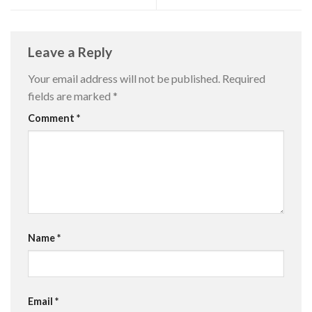
Leave a Reply
Your email address will not be published.
Required
fields are marked
*
Comment
*
Name
*
Email
*