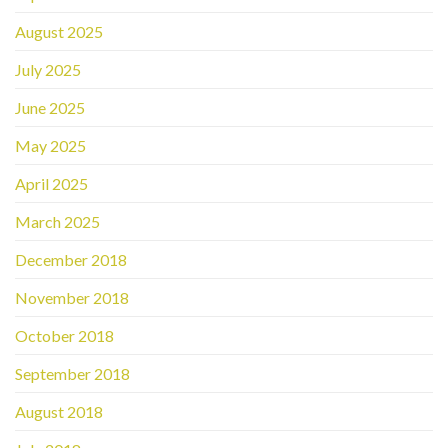
August 2025
July 2025
June 2025
May 2025
April 2025
March 2025
December 2018
November 2018
October 2018
September 2018
August 2018