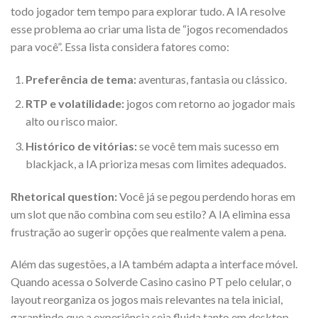
todo jogador tem tempo para explorar tudo. A IA resolve
esse problema ao criar uma lista de “jogos recomendados
para você”. Essa lista considera fatores como:
Preferência de tema:
aventuras, fantasia ou clássico.
RTP e volatilidade:
jogos com retorno ao jogador mais
alto ou risco maior.
Histórico de vitórias:
se você tem mais sucesso em
blackjack, a IA prioriza mesas com limites adequados.
Rhetorical question:
Você já se pegou perdendo horas em
um slot que não combina com seu estilo? A IA elimina essa
frustração ao sugerir opções que realmente valem a pena.
Além das sugestões, a IA também adapta a interface móvel.
Quando acessa o Solverde Casino casino PT pelo celular, o
layout reorganiza os jogos mais relevantes na tela inicial,
garantindo que a experiência seja fluida tanto em desktop