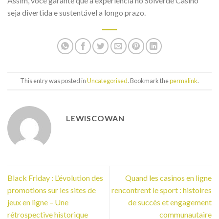
Assim, você garante que a experiência no Solverde Casino
seja divertida e sustentável a longo prazo.
This entry was posted in
Uncategorised
. Bookmark the
permalink
.
LEWISCOWAN
Black Friday : L’évolution des
Quand les casinos en ligne
promotions sur les sites de
rencontrent le sport : histoires
jeux en ligne – Une
de succès et engagement
rétrospective historique
communautaire