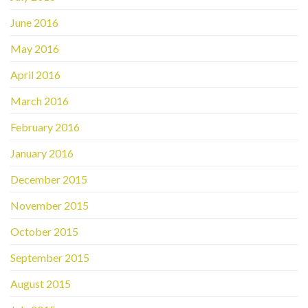
June 2016
May 2016
April 2016
March 2016
February 2016
January 2016
December 2015
November 2015
October 2015
September 2015
August 2015