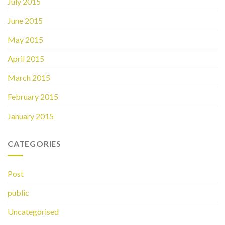
July 2015
June 2015
May 2015
April 2015
March 2015
February 2015
January 2015
CATEGORIES
Post
public
Uncategorised