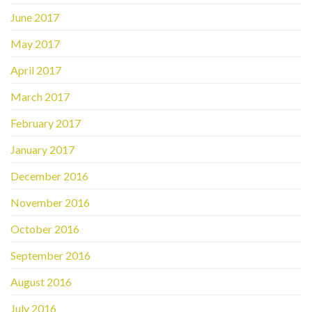
June 2017
May 2017
April 2017
March 2017
February 2017
January 2017
December 2016
November 2016
October 2016
September 2016
August 2016
July 2016