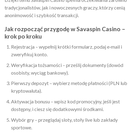
tradycjonalistów, jak i nowoczesnych graczy, którzy cenią
anonimowość i szybkość transakcji.
Jak rozpocząć przygodę w Savaspin Casino –
krok po kroku
Rejestracja – wypełnij krótki formularz, podaj e‑mail i
zweryfikuj konto.
Weryfikacja tożsamości – prześlij dokumenty (dowód
osobisty, wyciąg bankowy).
Pierwszy depozyt – wybierz metodę płatności (PLN lub
kryptowaluta).
Aktywacja bonusu – wpisz kod promocyjny, jeśli jest
dostępny, i ciesz się dodatkowymi środkami.
Wybór gry – przeglądaj sloty, stoły live lub zakłady
sportowe.