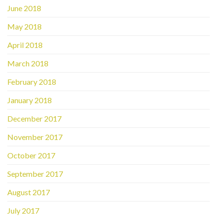
June 2018
May 2018
April 2018
March 2018
February 2018
January 2018
December 2017
November 2017
October 2017
September 2017
August 2017
July 2017