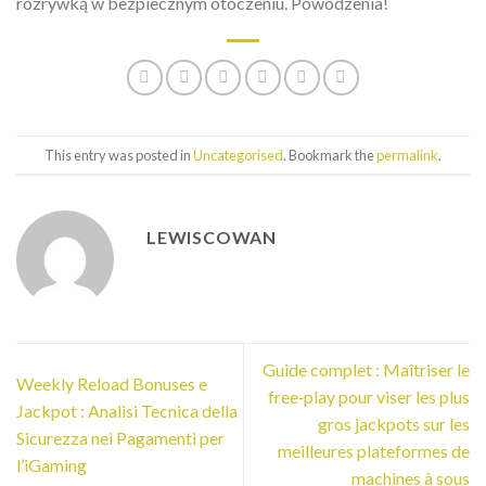
rozrywką w bezpiecznym otoczeniu. Powodzenia!
This entry was posted in
Uncategorised
. Bookmark the
permalink
.
LEWISCOWAN
Guide complet : Maîtriser le
Weekly Reload Bonuses e
free‑play pour viser les plus
Jackpot : Analisi Tecnica della
gros jackpots sur les
Sicurezza nei Pagamenti per
meilleures plateformes de
l’iGaming
machines à sous