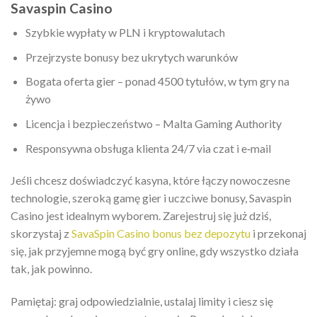
Savaspin Casino
Szybkie wypłaty w PLN i kryptowalutach
Przejrzyste bonusy bez ukrytych warunków
Bogata oferta gier – ponad 4500 tytułów, w tym gry na
żywo
Licencja i bezpieczeństwo – Malta Gaming Authority
Responsywna obsługa klienta 24/7 via czat i e‑mail
Jeśli chcesz doświadczyć kasyna, które łączy nowoczesne
technologie, szeroką gamę gier i uczciwe bonusy, Savaspin
Casino jest idealnym wyborem. Zarejestruj się już dziś,
skorzystaj z
SavaSpin Casino bonus bez depozytu
i przekonaj
się, jak przyjemne mogą być gry online, gdy wszystko działa
tak, jak powinno.
Pamiętaj: graj odpowiedzialnie, ustalaj limity i ciesz się