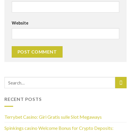
Website
RECENT POSTS
Terrybet Casino: Giri Gratis sulle Slot Megaways
Spinkings casino Welcome Bonus for Crypto Deposits: