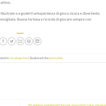
 attivo.
 illustrate e a goderti un’esperienza di gioco sicura e divertente,
onsigliata. Buona fortuna e ricorda di giocare sempre con
sted in
Uncategorised
. Bookmark the
permalink
.
Strategia matematiche per massimizzare i bonus