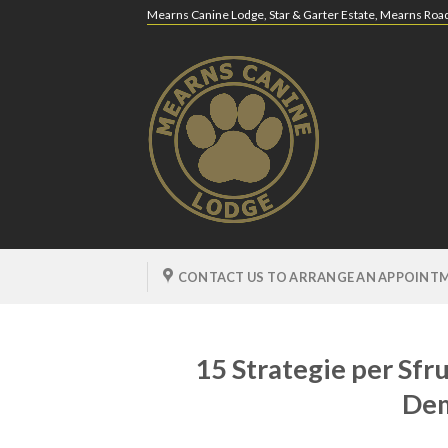
Skip
Mearns Canine Lodge, Star & Garter Estate, Mearns Ro
to
content
CONTACT US TO ARRANGE AN APPOINTM
15 Strategie per Sfr
Dem