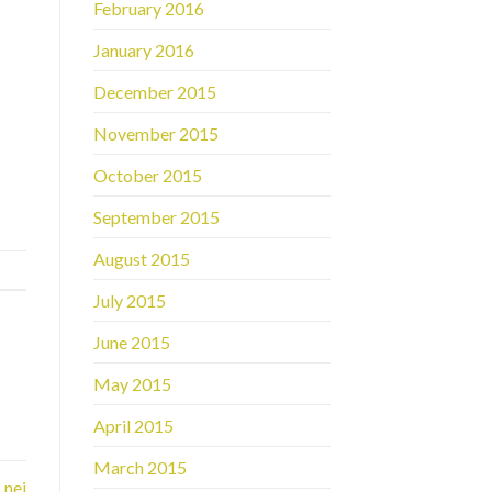
February 2016
January 2016
December 2015
November 2015
October 2015
September 2015
August 2015
July 2015
June 2015
May 2015
April 2015
March 2015
 nei