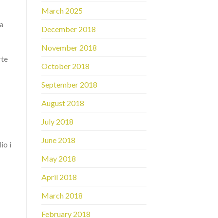
March 2025
la
December 2018
November 2018
rte
October 2018
September 2018
August 2018
July 2018
June 2018
io i
May 2018
April 2018
March 2018
February 2018