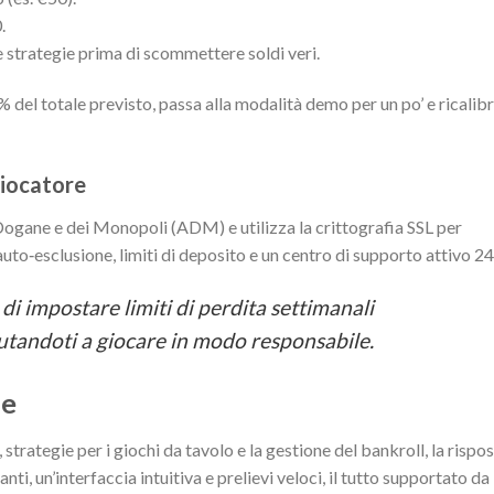
.
 strategie prima di scommettere soldi veri.
 % del totale previsto, passa alla modalità demo per un po’ e ricalibr
giocatore
Dogane e dei Monopoli (ADM) e utilizza la crittografia SSL per
 auto‑esclusione, limiti di deposito e un centro di supporto attivo 24
di impostare limiti di perdita settimanali
iutandoti a giocare in modo responsabile.
le
rategie per i giochi da tavolo e la gestione del bankroll, la rispo
ti, un’interfaccia intuitiva e prelievi veloci, il tutto supportato da