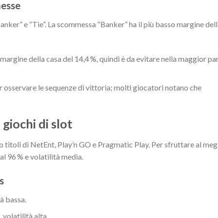
messe
“Banker” e “Tie”. La scommessa “Banker” ha il più basso margine del
margine della casa del 14,4 %, quindi è da evitare nella maggior pa
 osservare le sequenze di vittoria; molti giocatori notano che
giochi di slot
 titoli di NetEnt, Play’n GO e Pragmatic Play. Per sfruttare al megl
al 96 % e volatilità media.
s
tà bassa.
olatilità alta.