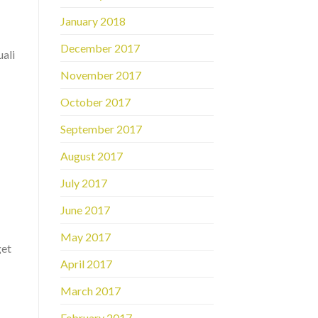
January 2018
December 2017
uali
November 2017
October 2017
September 2017
August 2017
July 2017
June 2017
May 2017
get
April 2017
March 2017
February 2017