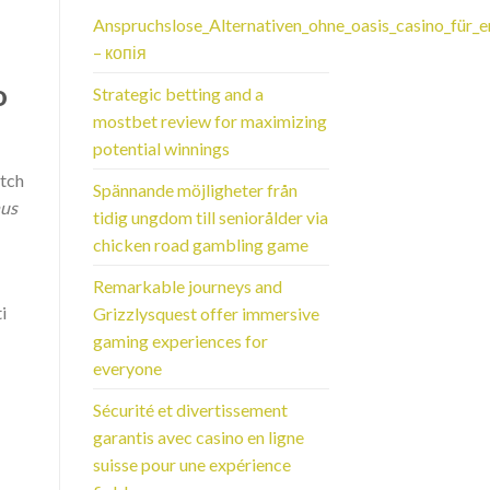
Anspruchslose_Alternativen_ohne_oasis_casino_für_
– копія
o
Strategic betting and a
mostbet review for maximizing
potential winnings
atch
Spännande möjligheter från
us
tidig ungdom till seniorålder via
chicken road gambling game
Remarkable journeys and
i
Grizzlysquest offer immersive
gaming experiences for
everyone
Sécurité et divertissement
garantis avec casino en ligne
suisse pour une expérience