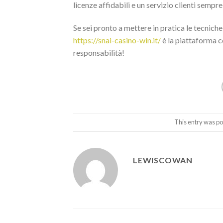
licenze affidabili e un servizio clienti sempre
Se sei pronto a mettere in pratica le tecniche
https://snai-casino-win.it/
è la piattaforma c
responsabilità!
This entry was po
LEWISCOWAN