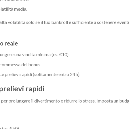
atilità media.
alta volatilità solo se il tuo bankroll è sufficiente a sostenere event
ro reale
giungere una vincita minima (es. €10).
i scommessa del bonus.
e prelievi rapidi (solitamente entro 24 h).
prelievi rapidi
 per prolungare il divertimento e ridurre lo stress. Imposta un bud
o (es. €50).