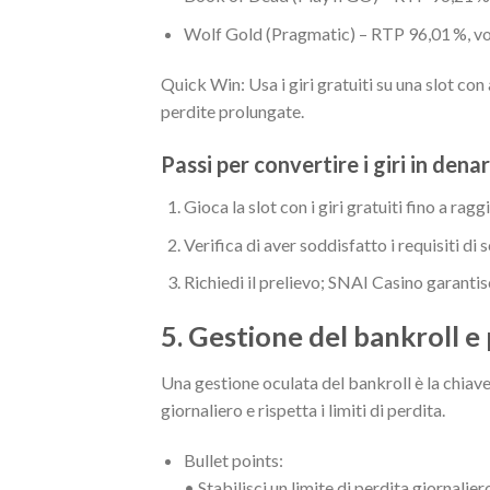
Wolf Gold (Pragmatic) – RTP 96,01 %, vol
Quick Win: Usa i giri gratuiti su una slot con 
perdite prolungate.
Passi per convertire i giri in dena
Gioca la slot con i giri gratuiti fino a rag
Verifica di aver soddisfatto i requisiti d
Richiedi il prelievo; SNAI Casino garantisc
5. Gestione del bankroll e 
Una gestione oculata del bankroll è la chiave
giornaliero e rispetta i limiti di perdita.
Bullet points:
• Stabilisci un limite di perdita giornalier