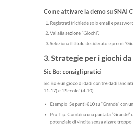
Come attivare la demo su SNAI C
Registrati (richiede solo email e password
Vai alla sezione “Giochi”.
Seleziona il titolo desiderato e premi “Gi
3. Strategie per i giochi d
Sic Bo: consigli pratici
Sic Bo è un gioco di dadi con tre dadi lanc
11‑17) e “Piccolo” (4‑10).
Esempio: Se punti €10 su “Grande” con una
Pro Tip: Combina una puntata “Grande” c
potenziale di vincita senza alzare troppo i