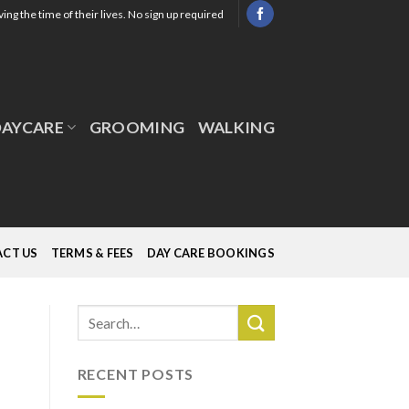
ing the time of their lives. No sign up required
DAYCARE
GROOMING
WALKING
CT US
TERMS & FEES
DAY CARE BOOKINGS
RECENT POSTS