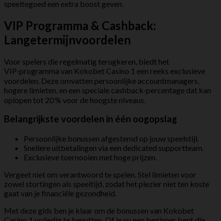
speeltegoed een extra boost geven.
VIP Programma & Cashback:
Langetermijnvoordelen
Voor spelers die regelmatig terugkeren, biedt het
VIP‑programma van Kokobet Casino 1 een reeks exclusieve
voordelen. Deze omvatten persoonlijke accountmanagers,
hogere limieten, en een speciale cashback‑percentage dat kan
oplopen tot 20 % voor de hoogste niveaus.
Belangrijkste voordelen in één oogopslag
Persoonlijke bonussen afgestemd op jouw speelstijl.
Snellere uitbetalingen via een dedicated supportteam.
Exclusieve toernooien met hoge prijzen.
Vergeet niet om verantwoord te spelen. Stel limieten voor
zowel stortingen als speeltijd, zodat het plezier niet ten koste
gaat van je financiële gezondheid.
Met deze gids ben je klaar om de bonussen van Kokobet
Casino 1 volledig te benutten. Of je nu een beginner bent die