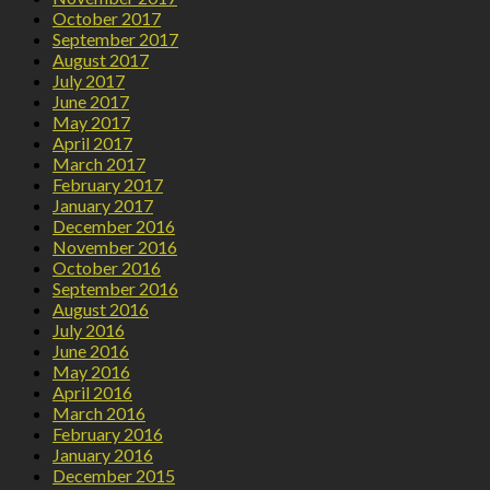
October 2017
September 2017
August 2017
July 2017
June 2017
May 2017
April 2017
March 2017
February 2017
January 2017
December 2016
November 2016
October 2016
September 2016
August 2016
July 2016
June 2016
May 2016
April 2016
March 2016
February 2016
January 2016
December 2015