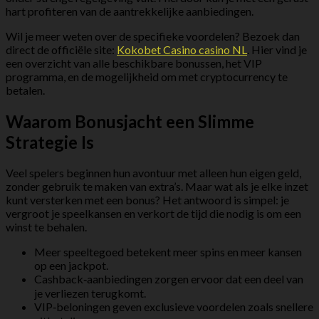
hart profiteren van de aantrekkelijke aanbiedingen.
Wil je meer weten over de specifieke voordelen? Bezoek dan
direct de officiële site:
Kokobet Casino casino NL
. Hier vind je
een overzicht van alle beschikbare bonussen, het VIP
programma, en de mogelijkheid om met cryptocurrency te
betalen.
Waarom Bonusjacht een Slimme
Strategie Is
Veel spelers beginnen hun avontuur met alleen hun eigen geld,
zonder gebruik te maken van extra’s. Maar wat als je elke inzet
kunt versterken met een bonus? Het antwoord is simpel: je
vergroot je speelkansen en verkort de tijd die nodig is om een
winst te behalen.
Meer speeltegoed betekent meer spins en meer kansen
op een jackpot.
Cashback‑aanbiedingen zorgen ervoor dat een deel van
je verliezen terugkomt.
VIP‑beloningen geven exclusieve voordelen zoals snellere