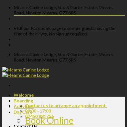
Skip
Mearns Canine Lodge, Star & Garter Estate, Mearns
to
Road, Newton Mearns, G77 6RS
content
Visit our Facebook page to see our guests having the
time of their lives. No sign up required
Mearns Canine Lodge, Star & Garter Estate, Mearns
Road, Newton Mearns, G77 6RS
Welcome
Boarding
Contact us to arrange an appointment.
Activities
09:00 - 17:00
DayCare
07450 881756
Book Online
Contact Us