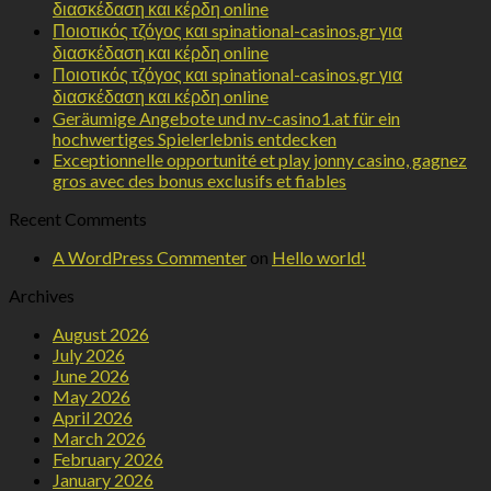
διασκέδαση και κέρδη online
Ποιοτικός τζόγος και spinational-casinos.gr για
διασκέδαση και κέρδη online
Ποιοτικός τζόγος και spinational-casinos.gr για
διασκέδαση και κέρδη online
Geräumige Angebote und nv-casino1.at für ein
hochwertiges Spielerlebnis entdecken
Exceptionnelle opportunité et play jonny casino, gagnez
gros avec des bonus exclusifs et fiables
Recent Comments
A WordPress Commenter
on
Hello world!
Archives
August 2026
July 2026
June 2026
May 2026
April 2026
March 2026
February 2026
January 2026