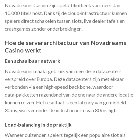
Novadreams Casino zijn spelbibliotheek van meer dan
10.000 titels host. Dankzij de cloud‑infrastructuur kunnen
spelers direct schakelen tussen slots, live dealer tafels en
crashgames zonder onderbrekingen.
Hoe de serverarchitectuur van Novadreams
Casino werkt
Een schaalbaar netwerk
Novadreams maakt gebruik van meerdere datacenters
verspreid over Europa. Deze datacenters zijn met elkaar
verbonden via een high‑speed backbone, waardoor
data‑pakketten razendsnel van de ene naar de andere locatie
kunnen reizen. Het resultaat is een latency van gemiddeld
30 ms, wat ver onder de industrienorm van 80 ms ligt.
Load‑balancing in de praktijk
Wanneer duizenden spelers tegelijk een populaire slot als