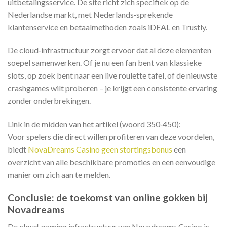
uitbetalingsservice. De site richt zich specifiek op de
Nederlandse markt, met Nederlands‑sprekende
klantenservice en betaalmethoden zoals iDEAL en Trustly.
De cloud‑infrastructuur zorgt ervoor dat al deze elementen
soepel samenwerken. Of je nu een fan bent van klassieke
slots, op zoek bent naar een live roulette tafel, of de nieuwste
crashgames wilt proberen – je krijgt een consistente ervaring
zonder onderbrekingen.
Link in de midden van het artikel (woord 350‑450):
Voor spelers die direct willen profiteren van deze voordelen,
biedt
NovaDreams Casino geen stortingsbonus
een
overzicht van alle beschikbare promoties en een eenvoudige
manier om zich aan te melden.
Conclusie: de toekomst van online gokken bij
Novadreams
De cloud‑gaming infrastructuur van Novadreams Casino is