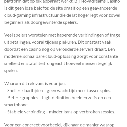
platform dat op elk apparaat werkt. Bij Novadreams Casino
is dit geen loze belofte; de site draait op een geavanceerde
cloud‑gaming infrastructuur die de lat hoger legt voor zowel
beginners als doorgewinterde spelers.
Veel spelers worstelen met haperende verbindingen of trage
uitbetalingen, vooral tijdens piekuren. Dit ontstaat vaak
doordat een casino nog op verouderde servers draait. Een
moderne, schaalbare cloud‑oplossing zorgt voor constante
snelheid en stabiliteit, ongeacht hoeveel mensen tegelijk
spelen.
Waarom dit relevant is voor jou:
– Snellere laadtijden – geen wachttijd meer tussen spins.
– Betere graphics – high‑definition beelden zelfs op een
smartphone.
– Stabiele verbinding – minder kans op verbroken sessies.
Voor een concreet voorbeeld, kijk naar de manier waarop