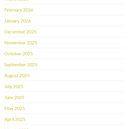
February 2026
January 2026
December 2025
November 2025
October 2025
September 2025
August 2025
July 2025
June 2025
May 2025
April 2025