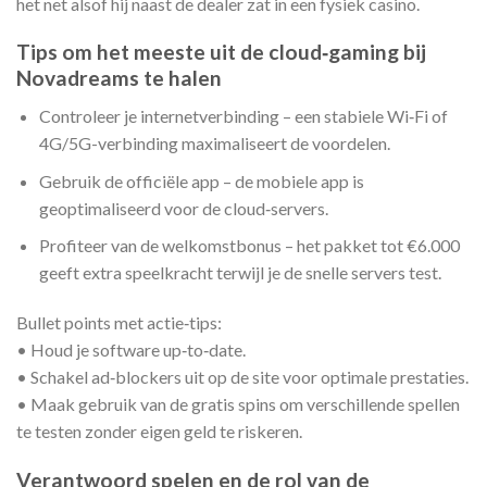
het net alsof hij naast de dealer zat in een fysiek casino.
Tips om het meeste uit de cloud‑gaming bij
Novadreams te halen
Controleer je internetverbinding – een stabiele Wi‑Fi of
4G/5G-verbinding maximaliseert de voordelen.
Gebruik de officiële app – de mobiele app is
geoptimaliseerd voor de cloud‑servers.
Profiteer van de welkomstbonus – het pakket tot €6.000
geeft extra speelkracht terwijl je de snelle servers test.
Bullet points met actie‑tips:
• Houd je software up‑to‑date.
• Schakel ad‑blockers uit op de site voor optimale prestaties.
• Maak gebruik van de gratis spins om verschillende spellen
te testen zonder eigen geld te riskeren.
Verantwoord spelen en de rol van de