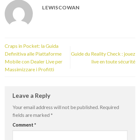
LEWISCOWAN
Craps in Pocket: la Guida
Definitiva alle Piattaforme
Guide du Reality Check : jouez
Mobile con Dealer Live per
live en toute sécurité
Massimizzare i Profitti
Leave a Reply
Your email address will not be published.
Required
fields are marked
*
Comment
*