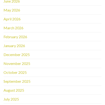
June 2026
May 2026
April 2026
March 2026
February 2026
January 2026
December 2025
November 2025
October 2025
September 2025
August 2025
July 2025