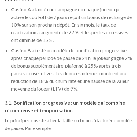
Casino A
a lancé une campagne où chaque joueur qui
active le cool‑off de 7 jours reçoit un bonus de recharge de
10 % sur son prochain dépôt. En six mois, le taux de
réactivation a augmenté de 22 % et les pertes excessives
ont diminué de 15 %.
Casino B
a testé un modèle de bonification progressive :
après chaque période de pause de 24 h, le joueur gagne 2 %
de bonus supplémentaire, plafonné à 25 % après trois
pauses consécutives. Les données internes montrent une
réduction de 18 % du churn rate et une hausse de la valeur
moyenne du joueur (LTV) de 9 %.
3.1. Bonification progressive : un modèle qui combine
récompense et temporisation
Le principe consiste à lier la taille du bonus à la durée cumulée
de pause. Par exemple :