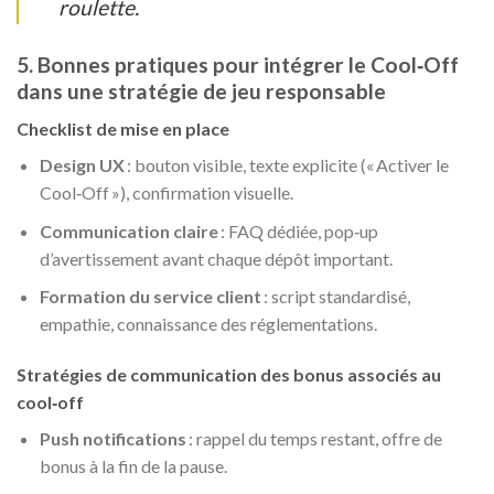
roulette.
5. Bonnes pratiques pour intégrer le Cool‑Off
dans une stratégie de jeu responsable
Checklist de mise en place
Design UX
: bouton visible, texte explicite (« Activer le
Cool‑Off »), confirmation visuelle.
Communication claire
: FAQ dédiée, pop‑up
d’avertissement avant chaque dépôt important.
Formation du service client
: script standardisé,
empathie, connaissance des réglementations.
Stratégies de communication des bonus associés au
cool‑off
Push notifications
: rappel du temps restant, offre de
bonus à la fin de la pause.