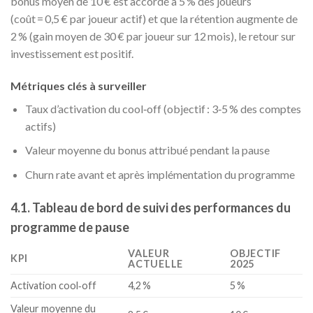
bonus moyen de 10 € est accordé à 5 % des joueurs
(coût = 0,5 € par joueur actif) et que la rétention augmente de
2 % (gain moyen de 30 € par joueur sur 12 mois), le retour sur
investissement est positif.
Métriques clés à surveiller
Taux d’activation du cool‑off (objectif : 3‑5 % des comptes
actifs)
Valeur moyenne du bonus attribué pendant la pause
Churn rate avant et après implémentation du programme
4.1. Tableau de bord de suivi des performances du
programme de pause
VALEUR
OBJECTIF
KPI
ACTUELLE
2025
Activation cool‑off
4,2 %
5 %
Valeur moyenne du