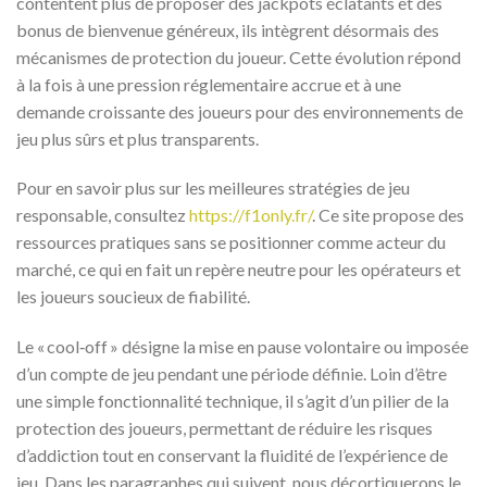
contentent plus de proposer des jackpots éclatants et des
bonus de bienvenue généreux, ils intègrent désormais des
mécanismes de protection du joueur. Cette évolution répond
à la fois à une pression réglementaire accrue et à une
demande croissante des joueurs pour des environnements de
jeu plus sûrs et plus transparents.
Pour en savoir plus sur les meilleures stratégies de jeu
responsable, consultez
https://f1only.fr/
. Ce site propose des
ressources pratiques sans se positionner comme acteur du
marché, ce qui en fait un repère neutre pour les opérateurs et
les joueurs soucieux de fiabilité.
Le « cool‑off » désigne la mise en pause volontaire ou imposée
d’un compte de jeu pendant une période définie. Loin d’être
une simple fonctionnalité technique, il s’agit d’un pilier de la
protection des joueurs, permettant de réduire les risques
d’addiction tout en conservant la fluidité de l’expérience de
jeu. Dans les paragraphes qui suivent, nous décortiquerons le