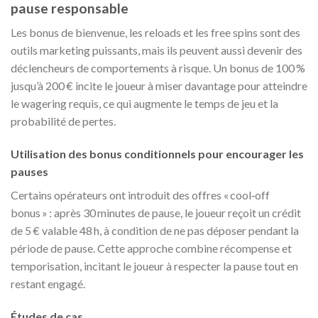
pause responsable
Les bonus de bienvenue, les reloads et les free spins sont des
outils marketing puissants, mais ils peuvent aussi devenir des
déclencheurs de comportements à risque. Un bonus de 100 %
jusqu’à 200 € incite le joueur à miser davantage pour atteindre
le wagering requis, ce qui augmente le temps de jeu et la
probabilité de pertes.
Utilisation des bonus conditionnels pour encourager les
pauses
Certains opérateurs ont introduit des offres « cool‑off
bonus » : après 30 minutes de pause, le joueur reçoit un crédit
de 5 € valable 48 h, à condition de ne pas déposer pendant la
période de pause. Cette approche combine récompense et
temporisation, incitant le joueur à respecter la pause tout en
restant engagé.
Études de cas