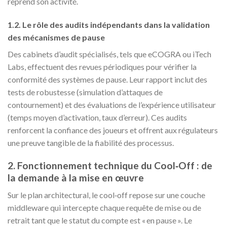
reprend son activité.
1.2. Le rôle des audits indépendants dans la validation
des mécanismes de pause
Des cabinets d’audit spécialisés, tels que eCOGRA ou iTech
Labs, effectuent des revues périodiques pour vérifier la
conformité des systèmes de pause. Leur rapport inclut des
tests de robustesse (simulation d’attaques de
contournement) et des évaluations de l’expérience utilisateur
(temps moyen d’activation, taux d’erreur). Ces audits
renforcent la confiance des joueurs et offrent aux régulateurs
une preuve tangible de la fiabilité des processus.
2. Fonctionnement technique du Cool‑Off : de
la demande à la mise en œuvre
Sur le plan architectural, le cool‑off repose sur une couche
middleware qui intercepte chaque requête de mise ou de
retrait tant que le statut du compte est « en pause ». Le