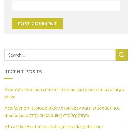
RECENT POSTS
Rentable inversión con thor fortune app y beneficios a largo
plazo
Αξιολόγηση περιουσιακών στοιχείων και η επίδραση του
thorfortune στην οικονομική σταθερότητα
Attraktive Boni und vielfältiges Spielangebot bei