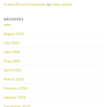
A WordPress Commenter
on
Hello world!
ARCHIVES
August 2026
July 2026
June 2026
May 2026
April 2026
March 2026
February 2026
January 2026
December 2025