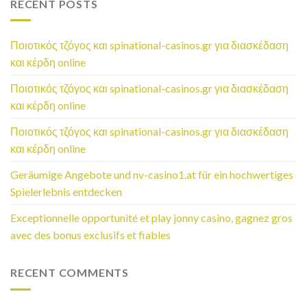
RECENT POSTS
Ποιοτικός τζόγος και spinational-casinos.gr για διασκέδαση
και κέρδη online
Ποιοτικός τζόγος και spinational-casinos.gr για διασκέδαση
και κέρδη online
Ποιοτικός τζόγος και spinational-casinos.gr για διασκέδαση
και κέρδη online
Geräumige Angebote und nv-casino1.at für ein hochwertiges
Spielerlebnis entdecken
Exceptionnelle opportunité et play jonny casino, gagnez gros
avec des bonus exclusifs et fiables
RECENT COMMENTS