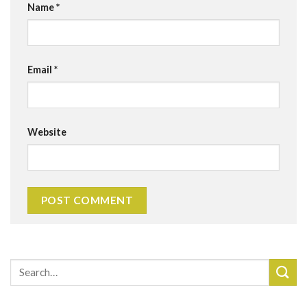
Name
*
Email
*
Website