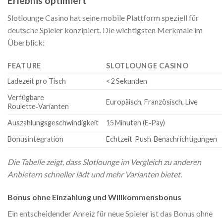
Erlebnis optimiert
Slotlounge Casino hat seine mobile Plattform speziell für
deutsche Spieler konzipiert. Die wichtigsten Merkmale im
Überblick:
FEATURE
SLOTLOUNGE CASINO
Ladezeit pro Tisch
< 2 Sekunden
Verfügbare
Europäisch, Französisch, Live
Roulette‑Varianten
Auszahlungsgeschwindigkeit
15 Minuten (E‑Pay)
Bonusintegration
Echtzeit‑Push‑Benachrichtigungen
Die Tabelle zeigt, dass Slotlounge im Vergleich zu anderen
Anbietern schneller lädt und mehr Varianten bietet.
Bonus ohne Einzahlung und Willkommensbonus
Ein entscheidender Anreiz für neue Spieler ist das Bonus ohne