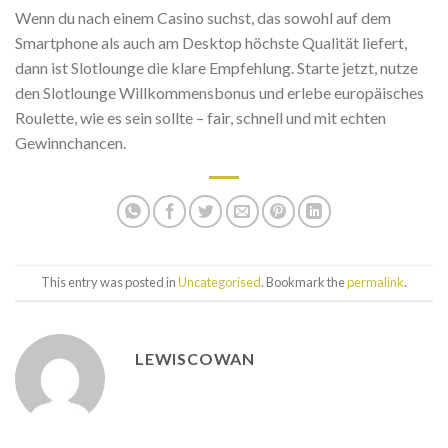
Wenn du nach einem Casino suchst, das sowohl auf dem
Smartphone als auch am Desktop höchste Qualität liefert,
dann ist Slotlounge die klare Empfehlung. Starte jetzt, nutze
den Slotlounge Willkommensbonus und erlebe europäisches
Roulette, wie es sein sollte – fair, schnell und mit echten
Gewinnchancen.
This entry was posted in
Uncategorised
. Bookmark the
permalink
.
LEWISCOWAN