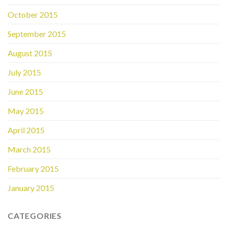
October 2015
September 2015
August 2015
July 2015
June 2015
May 2015
April 2015
March 2015
February 2015
January 2015
CATEGORIES