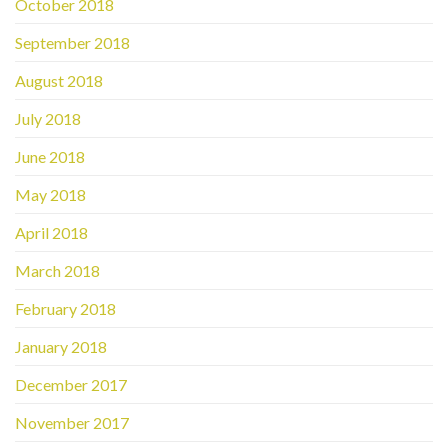
October 2018
September 2018
August 2018
July 2018
June 2018
May 2018
April 2018
March 2018
February 2018
January 2018
December 2017
November 2017