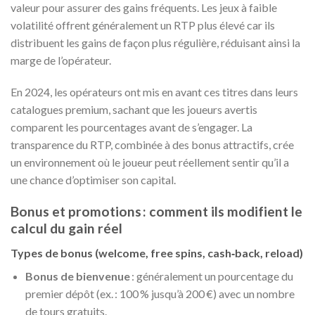
valeur pour assurer des gains fréquents. Les jeux à faible
volatilité offrent généralement un RTP plus élevé car ils
distribuent les gains de façon plus régulière, réduisant ainsi la
marge de l’opérateur.
En 2024, les opérateurs ont mis en avant ces titres dans leurs
catalogues premium, sachant que les joueurs avertis
comparent les pourcentages avant de s’engager. La
transparence du RTP, combinée à des bonus attractifs, crée
un environnement où le joueur peut réellement sentir qu’il a
une chance d’optimiser son capital.
Bonus et promotions : comment ils modifient le
calcul du gain réel
Types de bonus (welcome, free spins, cash‑back, reload)
Bonus de bienvenue
: généralement un pourcentage du
premier dépôt (ex. : 100 % jusqu’à 200 €) avec un nombre
de tours gratuits.