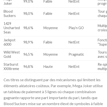
99,0 %
Faible
NetEnt
Joker
progr
Blood
Tour g
98,0 %
Faible
NetEnt
Suckers
chaqu
1429
Multip
Uncharted
98,6 %
Moyenne
Play’n GO
crois
Seas
Jackpot
Fonct
98,9 %
Faible
NetEnt
6000
“Supe
Wild West
Tours
96,5 %
Moyenne
Pragmatic
Gold
avec s
Starburst
Re‑spi
96,8 %
Haute
NetEnt
XXXtreme
multip
Ces titres se distinguent par des mécanismes qui limitent les
éléments aléatoires coûteux. Par exemple, Mega Joker utilise
un tableau de paiement à 5 lignes où chaque combinaison
gagnante rapporte une part importante du pari, tandis que
Blood Suckers mise sur un nombre élevé de symboles à faible