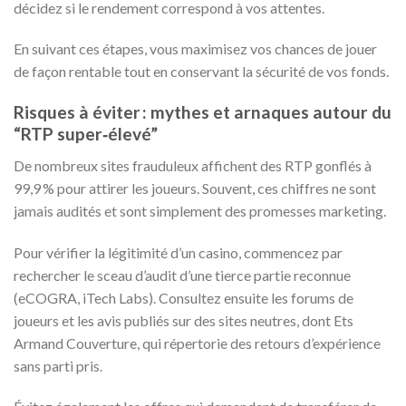
décidez si le rendement correspond à vos attentes.
En suivant ces étapes, vous maximisez vos chances de jouer
de façon rentable tout en conservant la sécurité de vos fonds.
Risques à éviter : mythes et arnaques autour du
“RTP super‑élevé”
De nombreux sites frauduleux affichent des RTP gonflés à
99,9 % pour attirer les joueurs. Souvent, ces chiffres ne sont
jamais audités et sont simplement des promesses marketing.
Pour vérifier la légitimité d’un casino, commencez par
rechercher le sceau d’audit d’une tierce partie reconnue
(eCOGRA, iTech Labs). Consultez ensuite les forums de
joueurs et les avis publiés sur des sites neutres, dont Ets
Armand Couverture, qui répertorie des retours d’expérience
sans parti pris.