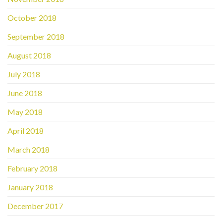
October 2018
September 2018
August 2018
July 2018
June 2018
May 2018
April 2018
March 2018
February 2018
January 2018
December 2017