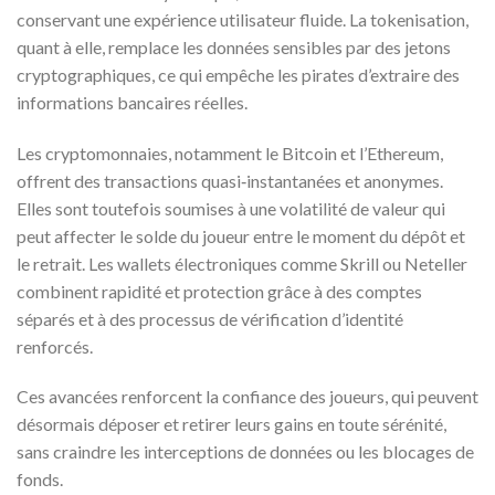
conservant une expérience utilisateur fluide. La tokenisation,
quant à elle, remplace les données sensibles par des jetons
cryptographiques, ce qui empêche les pirates d’extraire des
informations bancaires réelles.
Les cryptomonnaies, notamment le Bitcoin et l’Ethereum,
offrent des transactions quasi‑instantanées et anonymes.
Elles sont toutefois soumises à une volatilité de valeur qui
peut affecter le solde du joueur entre le moment du dépôt et
le retrait. Les wallets électroniques comme Skrill ou Neteller
combinent rapidité et protection grâce à des comptes
séparés et à des processus de vérification d’identité
renforcés.
Ces avancées renforcent la confiance des joueurs, qui peuvent
désormais déposer et retirer leurs gains en toute sérénité,
sans craindre les interceptions de données ou les blocages de
fonds.