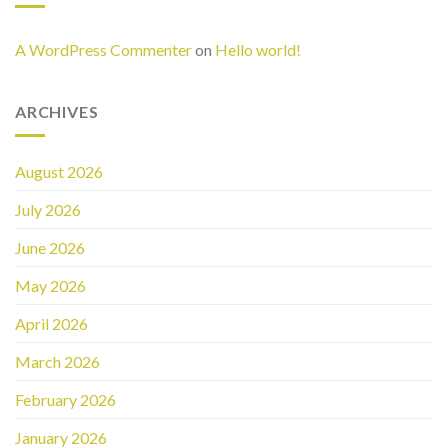
A WordPress Commenter
on
Hello world!
ARCHIVES
August 2026
July 2026
June 2026
May 2026
April 2026
March 2026
February 2026
January 2026