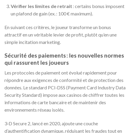
Vérifier les limites de retrait
: certains bonus imposent
un plafond de gain (ex. : 100 € maximum).
En suivant ces critères, le joueur transforme un bonus
attractif en un véritable levier de profit, plutôt qu’en une
simple incitation marketing.
Sécurité des paiements : les nouvelles normes
qui rassurent les joueurs
Les protocoles de paiement ont évolué rapidement pour
répondre aux exigences de conformité et de protection des
données. Le standard PCI‑DSS (Payment Card Industry Data
Security Standard) impose aux casinos de chiffrer toutes les
informations de carte bancaire et de maintenir des
environnements réseau isolés.
3‑D Secure 2, lancé en 2020, ajoute une couche
d’authentification dynamique, réduisant les fraudes tout en