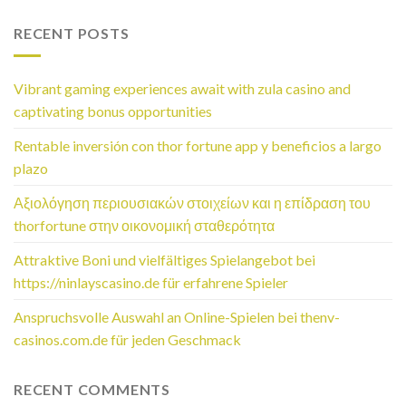
RECENT POSTS
Vibrant gaming experiences await with zula casino and
captivating bonus opportunities
Rentable inversión con thor fortune app y beneficios a largo
plazo
Αξιολόγηση περιουσιακών στοιχείων και η επίδραση του
thorfortune στην οικονομική σταθερότητα
Attraktive Boni und vielfältiges Spielangebot bei
https://ninlayscasino.de für erfahrene Spieler
Anspruchsvolle Auswahl an Online-Spielen bei thenv-
casinos.com.de für jeden Geschmack
RECENT COMMENTS