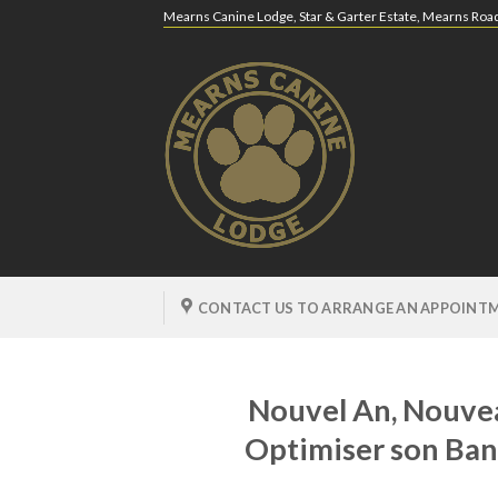
Skip
Mearns Canine Lodge, Star & Garter Estate, Mearns Ro
to
content
CONTACT US TO ARRANGE AN APPOINTM
Nouvel An, Nouveau
Optimiser son Bank