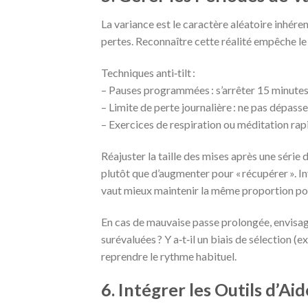
La variance est le caractère aléatoire inhére
pertes. Reconnaître cette réalité empêche le “
Techniques anti‑tilt :
– Pauses programmées : s’arrêter 15 minutes
– Limite de perte journalière : ne pas dépasse
– Exercices de respiration ou méditation rapi
Réajuster la taille des mises après une série 
plutôt que d’augmenter pour « récupérer ». Inv
vaut mieux maintenir la même proportion pou
En cas de mauvaise passe prolongée, envisage
surévaluées ? Y a‑t‑il un biais de sélection (e
reprendre le rythme habituel.
6. Intégrer les Outils d’Aid