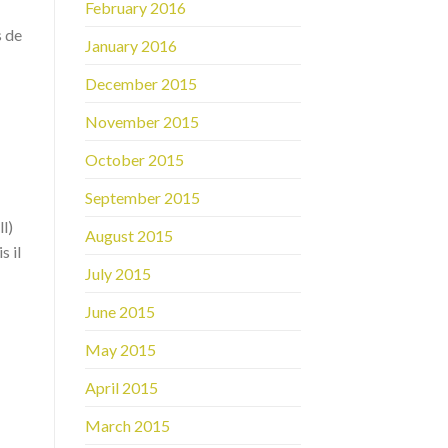
February 2016
s de
January 2016
December 2015
November 2015
October 2015
September 2015
ll)
August 2015
s il
July 2015
June 2015
May 2015
April 2015
March 2015