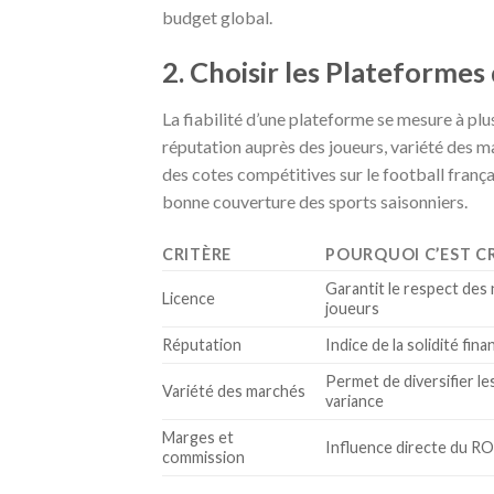
budget global.
2. Choisir les Plateformes 
La fiabilité d’une plateforme se mesure à plus
réputation auprès des joueurs, variété des 
des cotes compétitives sur le football franç
bonne couverture des sports saisonniers.
CRITÈRE
POURQUOI C’EST C
Garantit le respect des
Licence
joueurs
Réputation
Indice de la solidité fina
Permet de diversifier le
Variété des marchés
variance
Marges et
Influence directe du RO
commission