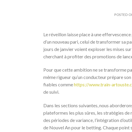
POSTED 
Le réveillon laisse place à une effervescenc
d’un nouveau pari, celui de transformer sa pa
jours de janvier voient exploser les mises su
cherchant à profiter des promotions de lanc
Pour que cette ambition ne se transforme pas
même rigueur qu’un conducteur prépare son t
fiables comme
https://www.train-artouste.
de suivi.
Dans les sections suivantes, nous aborderons 
plateformes les plus sûres, les stratégies de 
des périodes de variance, l’intégration d’outil
de Nouvel An pour le betting. Chaque point s