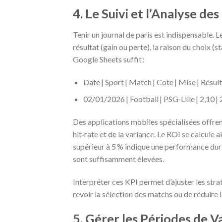
4. Le Suivi et l’Analyse d
Tenir un journal de paris est indispensable. 
résultat (gain ou perte), la raison du choix (
Google Sheets suffit :
Date | Sport | Match | Cote | Mise | Résult
02/01/2026 | Football | PSG‑Lille | 2,10 |
Des applications mobiles spécialisées offre
hit‑rate et de la variance. Le ROI se calcule ai
supérieur à 5 % indique une performance durab
sont suffisamment élevées.
Interpréter ces KPI permet d’ajuster les str
revoir la sélection des matchs ou de réduire 
5. Gérer les Périodes de V