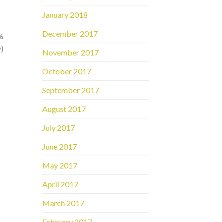
January 2018
December 2017
 %
y)
November 2017
October 2017
September 2017
August 2017
July 2017
June 2017
May 2017
April 2017
March 2017
February 2017