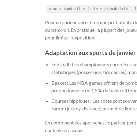
mise = bankroll × (cote × probabilité – 1
Pour un parieur qui estime une probabilité de 
du bankroll. En pratique, la plupart des joueu
pour limiter l’exposition.
Adaptation aux sports de janvier
Football : Les championnats européens sont
statistiques (possession, tirs cadrés) mon
Basket : Les NBA games offrent de nombre
proportionnelle de 1,5 % du bankroll fonc
Courses hippiques : Les cotes sont souven
forme (jockey, distance) permet de limiter
En combinant ces approches, le parieur peut 
contrôle du risque.